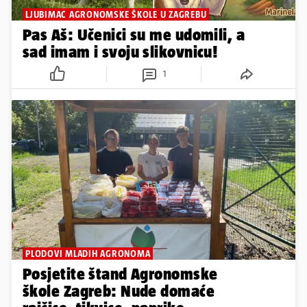
LJUBIMAC AGRONOMSKE ŠKOLE U ZAGREBU
Pas Aš: Učenici su me udomili, a
sad imam i svoju slikovnicu!
1
PLODOVI MLADIH AGRONOMA
Posjetite štand Agronomske
škole Zagreb: Nude domaće