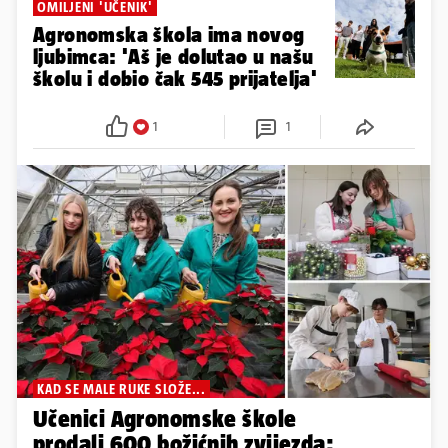
OMILJENI 'UČENIK'
Agronomska škola ima novog
ljubimca: 'Aš je dolutao u našu
školu i dobio čak 545 prijatelja'
1
1
KAD SE MALE RUKE SLOŽE...
Učenici Agronomske škole
prodali 600 božićnih zvijezda: