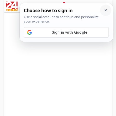
News
Show
Sport
Life&style
Video
Express
PRIJAVA