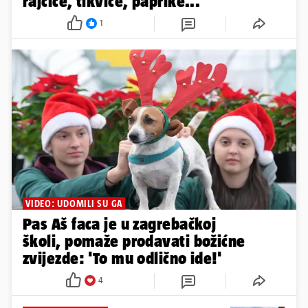
rajčice, tikvice, paprike...
1
VIDEO: UDOMILI SU GA
Pas Aš faca je u zagrebačkoj
školi, pomaže prodavati božićne
zvijezde: 'To mu odlično ide!'
4