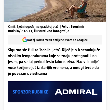
Omiš: Ljetni ugođaj na gradskoj plaži |
Foto: Zvonimir
Barisin/PIXSELL, ilustrativna fotografija
Dodaj 24sata među omiljene izvore na Googleu
Sigurno ste čuli za 'bablje ljeto'. Riječ je o iznenađujuće
visokim temperaturama koje se znaju protegnuti i na
jesen, pa se taj period često tako naziva. Naziv 'bablje'
vuče korijene još iz starijih vremena, a mnogi tvrde da
je povezan s vješticama