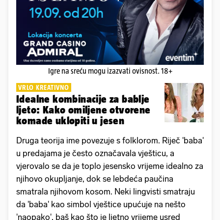
Igre na sreću mogu izazvati ovisnost. 18+
VRLO KREATIVNO
Idealne kombinacije za bablje
ljeto: Kako omiljene otvorene
komade uklopiti u jesen
Druga teorija ime povezuje s folklorom. Riječ 'baba'
u predajama je često označavala vješticu, a
vjerovalo se da je toplo jesensko vrijeme idealno za
njihovo okupljanje, dok se lebdeća paučina
smatrala njihovom kosom. Neki lingvisti smatraju
da 'baba' kao simbol vještice upućuje na nešto
'naopako', baš kao što je ljetno vrijeme usred