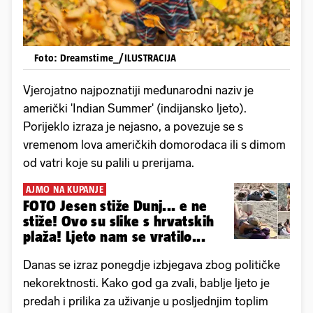
Foto: Dreamstime_/ILUSTRACIJA
Vjerojatno najpoznatiji međunarodni naziv je
američki 'Indian Summer' (indijansko ljeto).
Porijeklo izraza je nejasno, a povezuje se s
vremenom lova američkih domorodaca ili s dimom
od vatri koje su palili u prerijama.
AJMO NA KUPANJE
FOTO Jesen stiže Dunj... e ne
stiže! Ovo su slike s hrvatskih
plaža! Ljeto nam se vratilo...
Danas se izraz ponegdje izbjegava zbog političke
nekorektnosti. Kako god ga zvali, bablje ljeto je
predah i prilika za uživanje u posljednjim toplim