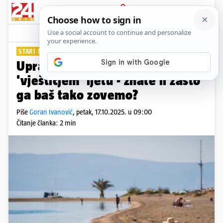
PRIJAVA
Lifestyle
Komentari
1
STARI NAZIV
Upravo uživamo u 'babljem' ili
'vještičjem' ljetu - znate li zašto
ga baš tako zovemo?
Piše
Goran Ivanović
,
petak, 17.10.2025. u 09:00
Čitanje članka: 2 min