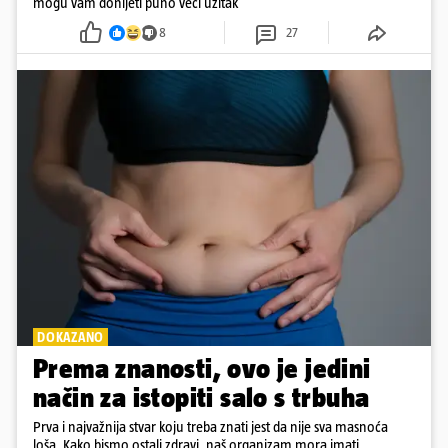
mogu vam donijeti puno veći užitak
8
27
DOKAZANO
Prema znanosti, ovo je jedini
način za istopiti salo s trbuha
Prva i najvažnija stvar koju treba znati jest da nije sva masnoća
loša. Kako bismo ostali zdravi, naš organizam mora imati