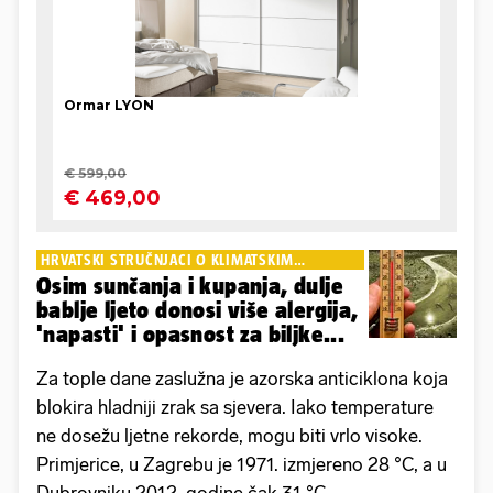
HRVATSKI STRUČNJACI O KLIMATSKIM
PROMJENAMA
Osim sunčanja i kupanja, dulje
bablje ljeto donosi više alergija,
'napasti' i opasnost za biljke...
Za tople dane zaslužna je azorska anticiklona koja
blokira hladniji zrak sa sjevera. Iako temperature
ne dosežu ljetne rekorde, mogu biti vrlo visoke.
Primjerice, u Zagrebu je 1971. izmjereno 28 °C, a u
Dubrovniku 2012. godine čak 31 °C.