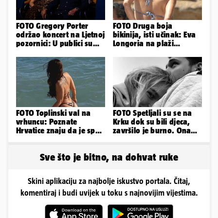
FOTO Gregory Porter
FOTO Druga boja
održao koncert na Ljetnoj
bikinija, isti učinak: Eva
pozornici: U publici su
Longoria na plaži
bili Mateša i Blanka
pipkala svoje zanosne
obline
FOTO Toplinski val na
FOTO Spetljali su se na
vrhuncu: Poznate
Krku dok su bili djeca,
Hrvatice znaju da je spas
završilo je burno. Ona
u minijaturnom bikiniju
sad želi 50 milijuna eura
Sve što je bitno, na dohvat ruke
Skini aplikaciju za najbolje iskustvo portala. Čitaj,
komentiraj i budi uvijek u toku s najnovijim vijestima.