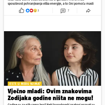
sposobnost pohranjivanja viška energije, a to čini pomoću masti
3
7
JESTE LI MEĐU NJIMA?
Vječno mladi: Ovim znakovima
Zodijaka godine ništa ne mogu!
Godine su za njih samo broj! Neki horoskopski znakovi poznati su