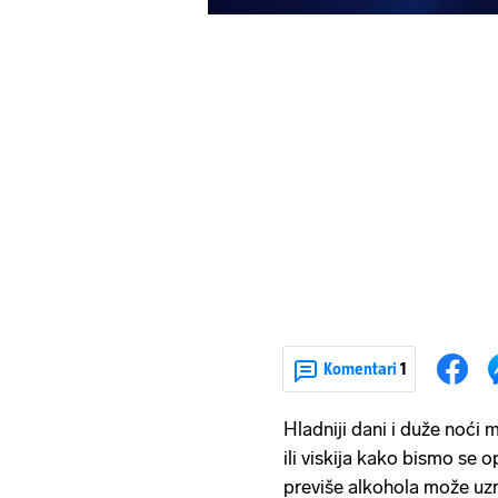
Komentari
1
Hladniji dani i duže noć
ili viskija kako bismo se 
previše alkohola može uzr