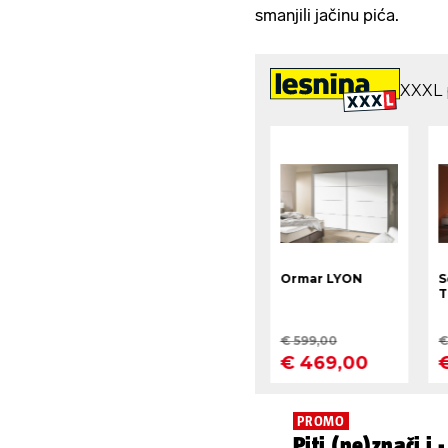
smanjili jačinu pića.
PROMO
Piti (ne)znači i 