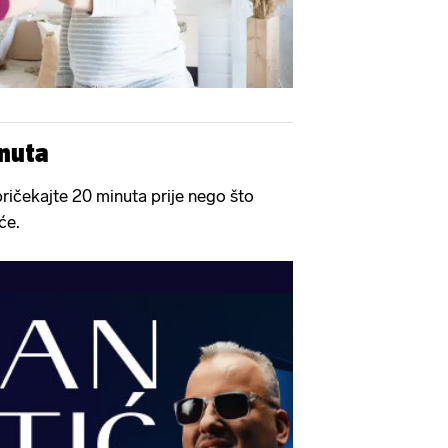
inuta
pričekajte 20 minuta prije nego što
će.