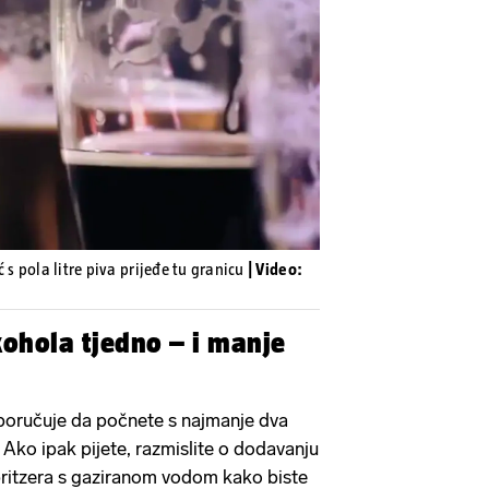
Pokretanje videa...
 s pola litre piva prijeđe tu granicu
| Video:
ohola tjedno – i manje
eporučuje da počnete s najmanje dva
 Ako ipak pijete, razmislite o dodavanju
 spritzera s gaziranom vodom kako biste