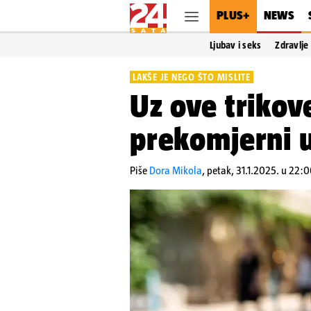
PLUS+
NEWS
Ljubav i seks
Zdravlje
LAKŠE JE NEGO ŠTO MISLITE
Uz ove trikove
prekomjerni 
Piše
Dora Mikola
,
petak, 31.1.2025. u 22: