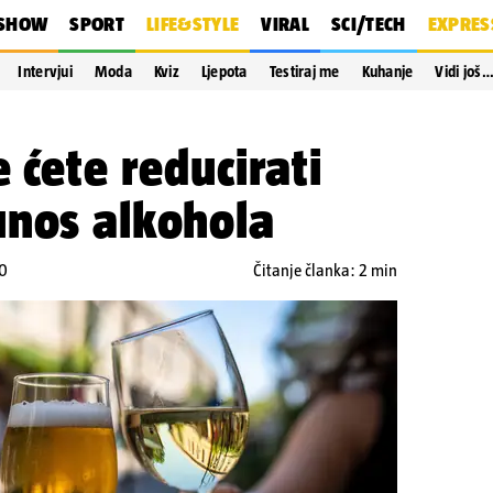
SHOW
SPORT
LIFE&STYLE
VIRAL
SCI/TECH
EXPRES
Intervjui
Moda
Kviz
Ljepota
Testiraj me
Kuhanje
Vidi još
 ćete reducirati
unos alkohola
00
Čitanje članka: 2 min