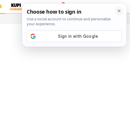
S
PRIJAVA
…