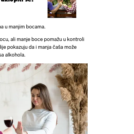
vina u manjim bocama.
 bocu, ali manje boce pomažu u kontroli
dije pokazuju da i manja čaša može
sa alkohola.