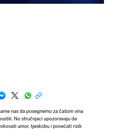
i mame nas da posegnemo za čašom vina
opustili. No stručnjaci upozoravaju da
okovati umor, tjeskobu i povećati rizik