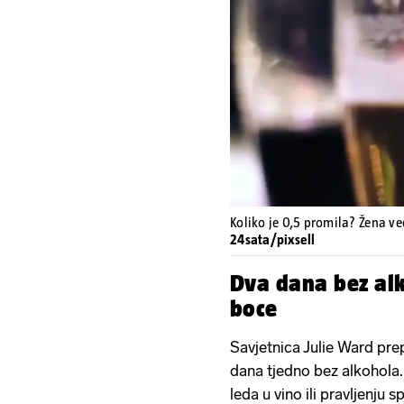
Koliko je 0,5 promila? Žena već
24sata/pixsell
Dva dana bez alk
boce
Savjetnica Julie Ward pr
dana tjedno bez alkohola.
leda u vino ili pravljenju