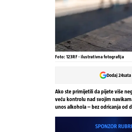
Foto: 123RF - ilustrativna fotografija
Dodaj 24sata
Ako ste primijetili da pijete više neg
veću kontrolu nad svojim navikama,
unos alkohola – bez odricanja od d