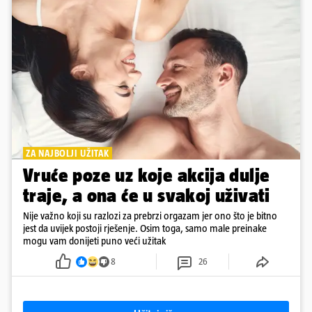
ZA NAJBOLJI UŽITAK
Vruće poze uz koje akcija dulje
traje, a ona će u svakoj uživati
Nije važno koji su razlozi za prebrzi orgazam jer ono što je bitno
jest da uvijek postoji rješenje. Osim toga, samo male preinake
mogu vam donijeti puno veći užitak
8
26