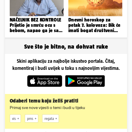
NAČELNIK BEZ KONTROLE
Dnevni horoskop za
Prijetio je smrću ocu s
petak 7. kolovoza: Bik će
bebom, napao ga je sa
imati bogat društveni
svoja dva sina!
život, Rak se žrtvuje
Sve što je bitno, na dohvat ruke
Skini aplikaciju za najbolje iskustvo portala. Čitaj,
komentiraj i budi uvijek u toku s najnovijim vijestima.
Odaberi temu koju želiš pratiti
Primaj sve nove vijesti o temi i budi u tijeku
vis
pms
regata