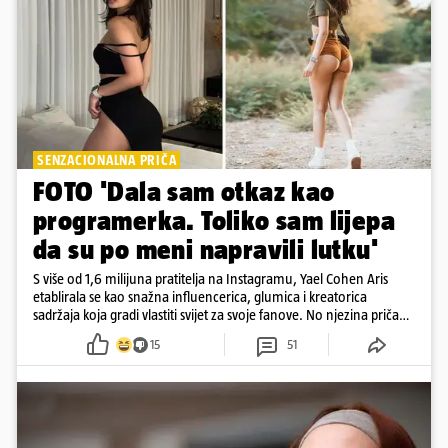
SENZACIONALNA PRIČA
FOTO 'Dala sam otkaz kao
programerka. Toliko sam lijepa
da su po meni napravili lutku'
S više od 1,6 milijuna pratitelja na Instagramu, Yael Cohen Aris
etablirala se kao snažna influencerica, glumica i kreatorica
sadržaja koja gradi vlastiti svijet za svoje fanove. No njezina priča
pokazuje da online slava dolazi i s neočekivanim izazovima
15
51