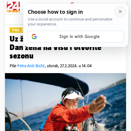
PRIJAVA
Lifestyle
Komentari
0
'PMS ŽENA'
Uz žensku regatu proslavite
Dan žena na Visu i otvorite
sezonu
Piše
Petra Anić-Božić
,
utorak, 27.2.2024. u 14:04