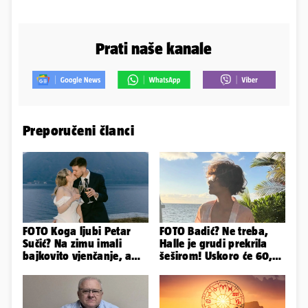
Prati naše kanale
Preporučeni članci
FOTO Koga ljubi Petar
FOTO Badić? Ne treba,
Sučić? Na zimu imali
Halle je grudi prekrila
bajkovito vjenčanje, a
šeširom! Uskoro će 60,
sada je na svijet stigao -
ljetuje u golim izdanjima
sin!