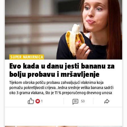
SUPER NAMIRNICA
Evo kada u danu jesti bananu za
bolju probavu i mršavljenje
Tijekom obroka potiču probavu zahvaljujući vlaknima koja
pomažu pokretljivosti crijeva. Jedna srednje velika banana sadrži
oko 3 grama vlakana, što je 11 % preporučenog dnevnog unosa
1
53