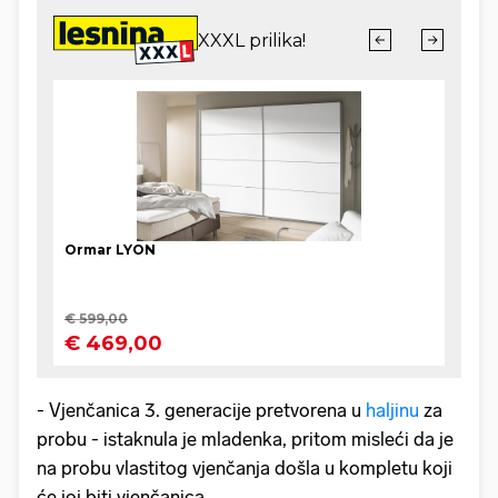
- Vjenčanica 3. generacije pretvorena u
haljinu
za
probu - istaknula je mladenka, pritom misleći da je
na probu vlastitog vjenčanja došla u kompletu koji
će joj biti vjenčanica.