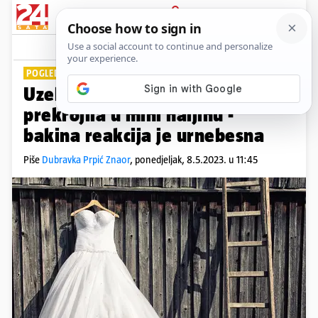
PRIJAVA
Lifestyle
Komentari
4
POGLEDAJTE VIDEO
Uzela je bakinu vjenčanicu pa je
prekrojila u mini haljinu -
bakina reakcija je urnebesna
Piše
Dubravka Prpić Znaor
,
ponedjeljak, 8.5.2023. u 11:45