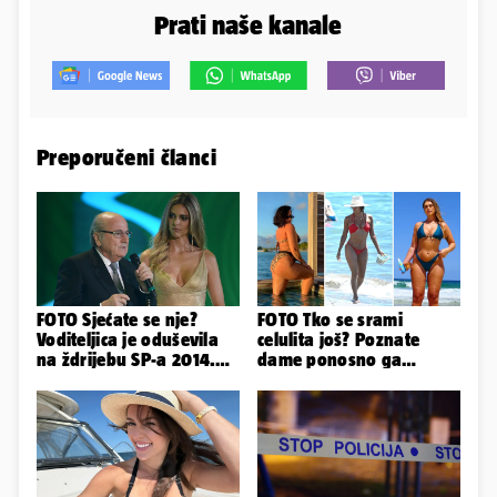
Prati naše kanale
Preporučeni članci
FOTO Sjećate se nje?
FOTO Tko se srami
Voditeljica je oduševila
celulita još? Poznate
na ždrijebu SP-a 2014.
dame ponosno ga
Evo kako danas izgleda
pokazuju pa slave svoje
obline