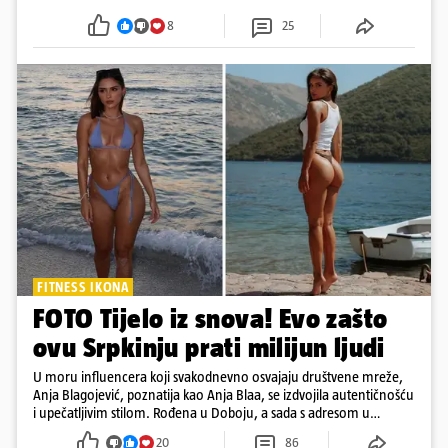
i šoping centri sami biraju koje će to nedjelje biti
8
25
FITNESS IKONA
FOTO Tijelo iz snova! Evo zašto
ovu Srpkinju prati milijun ljudi
U moru influencera koji svakodnevno osvajaju društvene mreže,
Anja Blagojević, poznatija kao Anja Blaa, se izdvojila autentičnošću
i upečatljivim stilom. Rođena u Doboju, a sada s adresom u
Dubaiju, Anja je spoj glamura, discipline i mladenačke energije
20
86