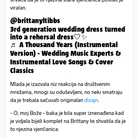
viralan.
@brittanyltibbs
3rd generation wedding dress turned
into a rehersal dress🤍✨
♬ A Thousand Years (Instrumental
Version) - Wedding Music Experts &
Instrumental Love Songs & Cover
Classics
Mlada je izazvala niz reakcija na društvenim
mrežama, mnogi su oduševljeni, no neki smatraju
da je trebala sačuvati originalan
dizajn
.
- O, moj Bože - baka je bila super iznenađena kad
je vidjela bijeli komplet na Brittany te shvatila da je
to njezina vjenčanica.