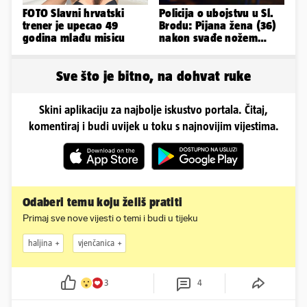
FOTO Slavni hrvatski
Policija o ubojstvu u Sl.
trener je upecao 49
Brodu: Pijana žena (36)
godina mlađu misicu
nakon svađe nožem
ubila partnera (71)
Sve što je bitno, na dohvat ruke
Skini aplikaciju za najbolje iskustvo portala. Čitaj,
komentiraj i budi uvijek u toku s najnovijim vijestima.
Odaberi temu koju želiš pratiti
Primaj sve nove vijesti o temi i budi u tijeku
haljina
vjenčanica
3
4