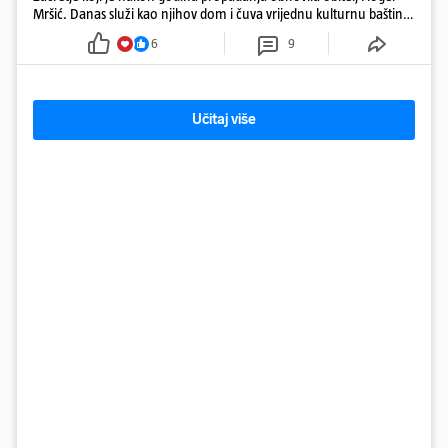
Mršić. Danas služi kao njihov dom i čuva vrijednu kulturnu baštinu
davno zaboravljenog vremena
6
9
Učitaj više