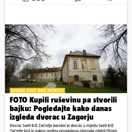
DVORAC SVETI KRIŽ ZAČRETJE
FOTO Kupili ruševinu pa stvorili
bajku: Pogledajte kako danas
izgleda dvorac u Zagorju
Dvorac Sveti Križ Začretje barokni je dvorac u mjestu Sveti Križ
Začretje koji je nakon godina propadanja obnovila obitelj Flögel-