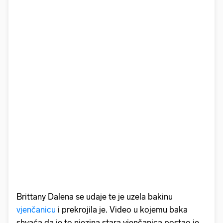
Brittany Dalena se udaje te je uzela bakinu
vjenčanicu
i prekrojila je. Video u kojemu baka
shvaća da je to njezina stara vjenčanica postao je