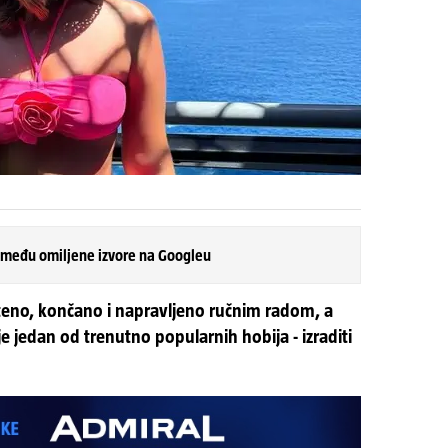
 među omiljene izvore na Googleu
teno, končano i napravljeno ručnim radom, a
je jedan od trenutno popularnih hobija - izraditi