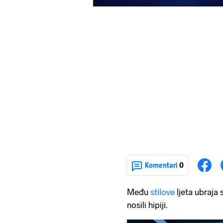
Komentari
0
Među
stilove
ljeta ubraja
nosili hipiji.