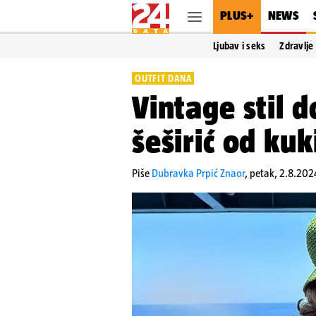
PLUS+
NEWS
Ljubav i seks
Zdravlje
OUTFIT DANA
Vintage stil 
šeširić od ku
Piše
Dubravka Prpić Znaor
,
petak, 2.8.202