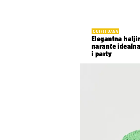
OUTFIT DANA
Elegantna halji
naranče idealna 
i party