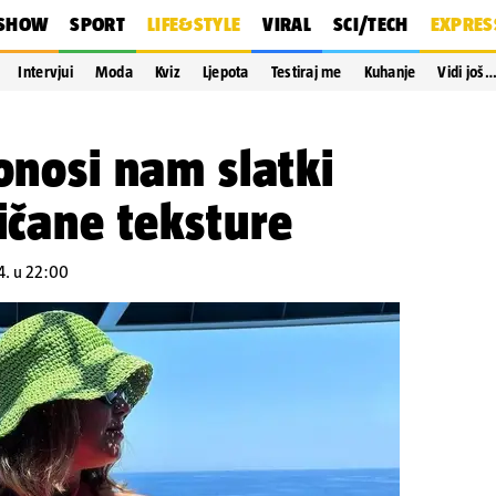
SHOW
SPORT
LIFE&STYLE
VIRAL
SCI/TECH
EXPRES
Intervjui
Moda
Kviz
Ljepota
Testiraj me
Kuhanje
Vidi još
donosi nam slatki
kičane teksture
4. u 22:00