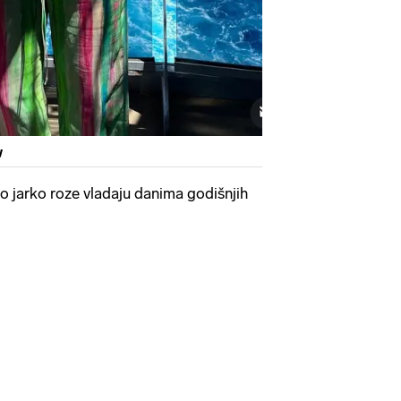
y
o jarko roze vladaju danima godišnjih