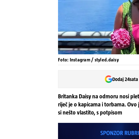
Foto: Instagram / styled.daisy
Dodaj 24sata
Britanka Daisy na odmoru nosi ple
riječ je o kapicama i torbama. Ovo 
si nešto vlastito, s potpisom