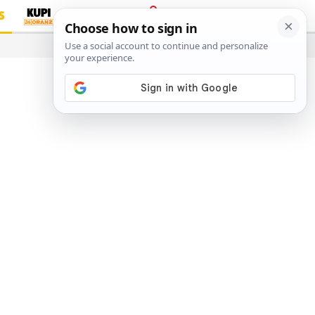
S
PRIJAVA
…