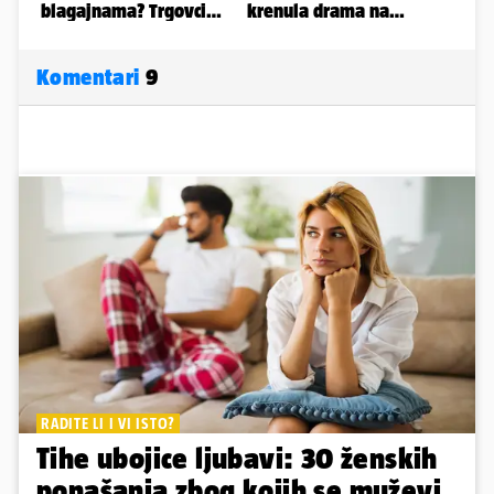
Komentari
9
RADITE LI I VI ISTO?
Tihe ubojice ljubavi: 30 ženskih
ponašanja zbog kojih se muževi