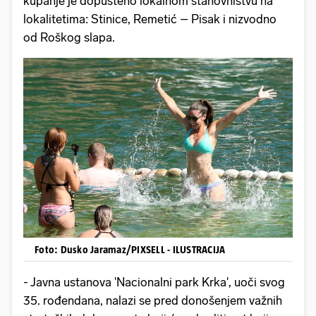
kupanje je dopušteno lokalnom stanovništvu na
lokalitetima: Stinice, Remetić – Pisak i nizvodno
od Roškog slapa.
Foto: Dusko Jaramaz/PIXSELL - ILUSTRACIJA
- Javna ustanova 'Nacionalni park Krka', uoči svog
35. rođendana, nalazi se pred donošenjem važnih