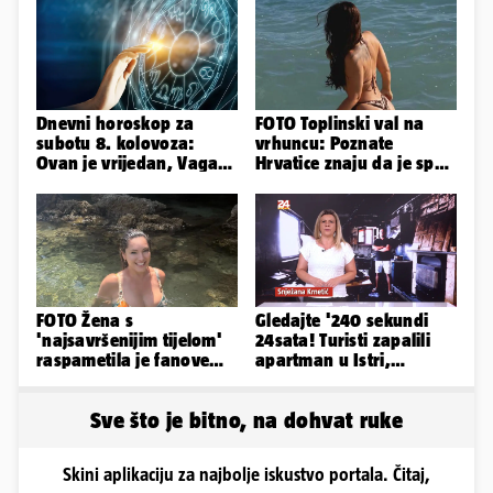
Dnevni horoskop za
FOTO Toplinski val na
subotu 8. kolovoza:
vrhuncu: Poznate
Ovan je vrijedan, Vaga
Hrvatice znaju da je spas
uživa u izlascima...
u minijaturnom bikiniju
FOTO Žena s
Gledajte '240 sekundi
'najsavršenijim tijelom'
24sata! Turisti zapalili
raspametila je fanove
apartman u Istri,
zaigranim fotkama iz
vlasnik: 'Sezona mi je
plićaka
završena'
Sve što je bitno, na dohvat ruke
Skini aplikaciju za najbolje iskustvo portala. Čitaj,