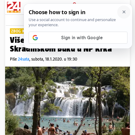
PRIJAVA
Lifestyle
Komentari
9
ZBOG KLIMATSKIH PROMJENA
Više se neće moći kupati na
Skradinskom buku u NP Krka
Piše
24sata
,
subota, 18.1.2020. u 19:30