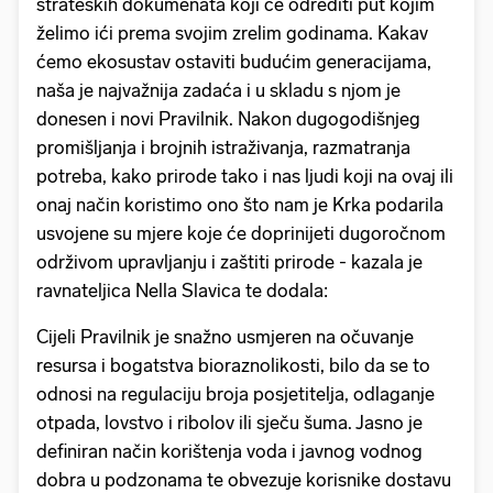
strateških dokumenata koji će odrediti put kojim
želimo ići prema svojim zrelim godinama. Kakav
ćemo ekosustav ostaviti budućim generacijama,
naša je najvažnija zadaća i u skladu s njom je
donesen i novi Pravilnik. Nakon dugogodišnjeg
promišljanja i brojnih istraživanja, razmatranja
potreba, kako prirode tako i nas ljudi koji na ovaj ili
onaj način koristimo ono što nam je Krka podarila
usvojene su mjere koje će doprinijeti dugoročnom
održivom upravljanju i zaštiti prirode - kazala je
ravnateljica Nella Slavica te dodala:
Cijeli Pravilnik je snažno usmjeren na očuvanje
resursa i bogatstva bioraznolikosti, bilo da se to
odnosi na regulaciju broja posjetitelja, odlaganje
otpada, lovstvo i ribolov ili sječu šuma. Jasno je
definiran način korištenja voda i javnog vodnog
dobra u podzonama te obvezuje korisnike dostavu