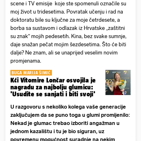
scene i TV emisije koje ste spomenuli označile su
moj život u tridesetima. Povratak učenju i rad na
doktoratu bile su ključne za moje četrdesete, a
borba sa sustavom i odlazak iz Hrvatske „zaštitni
su znak“ mojih pedesetih. Kina, bez svake sumnje,
daje snažan pečat mojim šezdesetima. Što će biti
dalje? Ne znam, ali se unaprijed veselim novim
promjenama.
BUGA MARIJA ŠIMIĆ
Kći Vitomire Lončar osvojila je
nagradu za najbolju glumicu:
'Usudite se sanjati i biti svoji'
U razgovoru s nekoliko kolega vaše generacije
zaključujem da se puno toga u glumi promijenilo:
Nekad je glumac trebao izboriti angažman u
jednom kazalištu i tu je bio siguran, uz
povremenu mogućnost suradnje na nekim