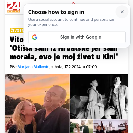
PRIJAVA
Lifestyle
Komentari
105
ŽIVOTNI INTERVJU
Vitomira Lončar više nije Bucka:
'Otišla sam iz Hrvatske jer sam
morala, ovo je moj život u Kini'
Piše
Marijana Matković
,
subota, 17.2.2024. u 07:00