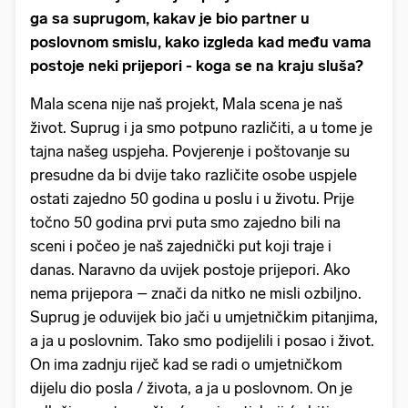
ga sa suprugom, kakav je bio partner u
poslovnom smislu, kako izgleda kad među vama
postoje neki prijepori - koga se na kraju sluša?
Mala scena nije naš projekt, Mala scena je naš
život. Suprug i ja smo potpuno različiti, a u tome je
tajna našeg uspjeha. Povjerenje i poštovanje su
presudne da bi dvije tako različite osobe uspjele
ostati zajedno 50 godina u poslu i u životu. Prije
točno 50 godina prvi puta smo zajedno bili na
sceni i počeo je naš zajednički put koji traje i
danas. Naravno da uvijek postoje prijepori. Ako
nema prijepora – znači da nitko ne misli ozbiljno.
Suprug je oduvijek bio jači u umjetničkim pitanjima,
a ja u poslovnim. Tako smo podijelili i posao i život.
On ima zadnju riječ kad se radi o umjetničkom
dijelu dio posla / života, a ja u poslovnom. On je