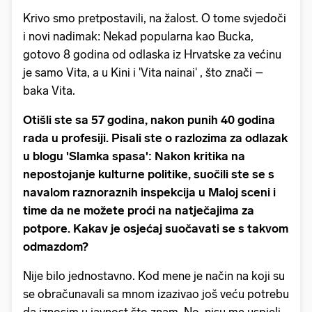
Krivo smo pretpostavili, na žalost. O tome svjedoči
i novi nadimak: Nekad popularna kao Bucka,
gotovo 8 godina od odlaska iz Hrvatske za većinu
je samo Vita, a u Kini i 'Vita nainai' , što znači –
baka Vita.
Otišli ste sa 57 godina, nakon punih 40 godina
rada u profesiji. Pisali ste o razlozima za odlazak
u blogu 'Slamka spasa': Nakon kritika na
nepostojanje kulturne politike, suočili ste se s
navalom raznoraznih inspekcija u Maloj sceni i
time da ne možete proći na natječajima za
potpore. Kakav je osjećaj suočavati se s takvom
odmazdom?
Nije bilo jednostavno. Kod mene je način na koji su
se obračunavali sa mnom izazivao još veću potrebu
da iznosim u javnost što znam. No, nisu me uspjeli