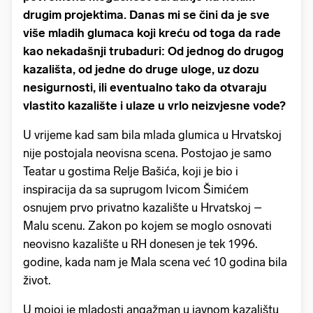
drugim projektima. Danas mi se čini da je sve
više mladih glumaca koji kreću od toga da rade
kao nekadašnji trubaduri: Od jednog do drugog
kazališta, od jedne do druge uloge, uz dozu
nesigurnosti, ili eventualno tako da otvaraju
vlastito kazalište i ulaze u vrlo neizvjesne vode?
U vrijeme kad sam bila mlada glumica u Hrvatskoj
nije postojala neovisna scena. Postojao je samo
Teatar u gostima Relje Bašića, koji je bio i
inspiracija da sa suprugom Ivicom Šimićem
osnujem prvo privatno kazalište u Hrvatskoj –
Malu scenu. Zakon po kojem se moglo osnovati
neovisno kazalište u RH donesen je tek 1996.
godine, kada nam je Mala scena već 10 godina bila
život.
U mojoj je mladosti angažman u javnom kazalištu