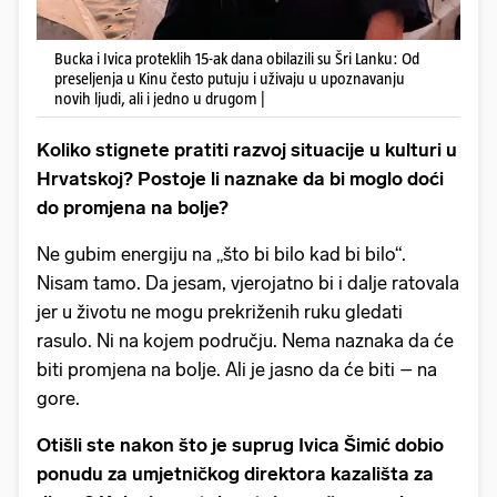
Bucka i Ivica proteklih 15-ak dana obilazili su Šri Lanku: Od
preseljenja u Kinu često putuju i uživaju u upoznavanju
novih ljudi, ali i jedno u drugom |
Koliko stignete pratiti razvoj situacije u kulturi u
Hrvatskoj? Postoje li naznake da bi moglo doći
do promjena na bolje?
Ne gubim energiju na „što bi bilo kad bi bilo“.
Nisam tamo. Da jesam, vjerojatno bi i dalje ratovala
jer u životu ne mogu prekriženih ruku gledati
rasulo. Ni na kojem području. Nema naznaka da će
biti promjena na bolje. Ali je jasno da će biti – na
gore.
Otišli ste nakon što je suprug Ivica Šimić dobio
ponudu za umjetničkog direktora kazališta za