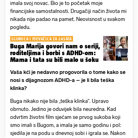
imala svoj novac. Bio je to početak moje
financijske samostalnosti. Drugačiji način života mi
nikada nije padao na pamet. Neovisnost u svakom
pogledu.
GLUMICA I PJEVAČICA ZA 24SATA
Buga Marija govori nam o seriji,
roditeljima i borbi s ADHD-om:
Mama i tata su bili malo u šoku
Vaša kći je nedavno progovorila o tome kako se
nosi s dijagnozom ADHD-a – je li bila teška
klinka?
Buga nikako nije bila „teška klinka“. Upravo
obrnuto. Jedino je oduvijek bila neuredna. Kad
odvrtim životni film sjećam se prvog sukoba koji
smo imali s Bugom, a imala je samo godinu i pol:
sjedila je na podu u dnevnoj sobi i igrala se. Nakon