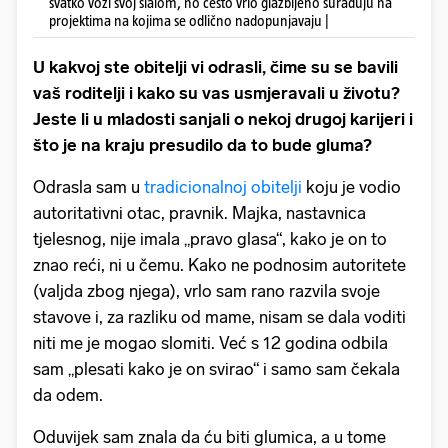
svatko vozi svoj slalom, no često vrlo glazbljeno surađuju na
projektima na kojima se odlično nadopunjavaju |
U kakvoj ste obitelji vi odrasli, čime su se bavili
vaš roditelji i kako su vas usmjeravali u životu?
Jeste li u mladosti sanjali o nekoj drugoj karijeri i
što je na kraju presudilo da to bude gluma?
Odrasla sam u
tradicionalnoj obitelji
koju je vodio
autoritativni otac, pravnik. Majka, nastavnica
tjelesnog, nije imala „pravo glasa“, kako je on to
znao reći, ni u čemu. Kako ne podnosim autoritete
(valjda zbog njega), vrlo sam rano razvila svoje
stavove i, za razliku od mame, nisam se dala voditi
niti me je mogao slomiti. Već s 12 godina odbila
sam „plesati kako je on svirao“ i samo sam čekala
da odem.
Oduvijek sam znala da ću biti glumica, a u tome