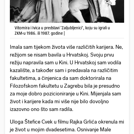
Vitomira i Ivica u predstavi 'Zaljubljenici', koju su igrali u
ZKM-u 1986. ili 1987. godine |
Imala sam tijekom života više različitih karijera. Ne,
režijom se nisam bavila u Hrvatskoj. Svoju prvu
režiju napravila sam u Kini. U Hrvatskoj sam vodila
kazalište, a također sam i predavala na različitim
fakultetima, a činjenica da sam doktorirala na
Filozofskom fakultetu u Zagrebu bila je presudno
za moje dobro pozicioniranje u Kini. Mijenjala sam
život i karijere kada mi više nije bilo dovoljno
izazovno ono što sam radila.
Uloga Štefice Cvek u filmu Rajka Grlića okrenula mi
je život u mojim dvadesetima. Osnivanje Male