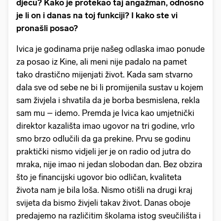
djecu? Kako je protekao taj angažman, odnosno
je li on i danas na toj funkciji? I kako ste vi
pronašli posao?
Ivica je godinama prije našeg odlaska imao ponude
za posao iz Kine, ali meni nije padalo na pamet
tako drastično mijenjati život. Kada sam stvarno
dala sve od sebe ne bi li promijenila sustav u kojem
sam živjela i shvatila da je borba besmislena, rekla
sam mu – idemo. Premda je Ivica kao umjetnički
direktor kazališta imao ugovor na tri godine, vrlo
smo brzo odlučili da ga prekine. Prvu se godinu
praktički nismo vidjeli jer je on radio od jutra do
mraka, nije imao ni jedan slobodan dan. Bez obzira
što je financijski ugovor bio odličan, kvaliteta
života nam je bila loša. Nismo otišli na drugi kraj
svijeta da bismo živjeli takav život. Danas oboje
predajemo na različitim školama istog sveučilišta i