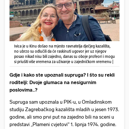
Ivica je u Kinu došao na mjesto ravnatelja dječjeg kazališta,
no ubrzo su odlučili da će raskinuti ugovor jer uz njegov
posao nikad nisu bili zajedno, danas su oboje profeori i mogu
si priušiti više vremena za uživanje u zajedničkom vremenu |
Gdje i kako ste upoznali supruga? I što su rekli
roditelji: Dvoje glumaca na nesigurnim
poslovima..?
Supruga sam upoznala u PIK-u, u Omladinskom
studiju Zagrebačkog kazališta mladih u jesen 1973.
godine, ali smo prvi put na zajedno bili na sceni u
predstavi „Plameni cvjetovi“ 1. lipnja 1974. godine.