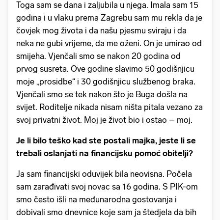
Toga sam se dana i zaljubila u njega. Imala sam 15
godina i u vlaku prema Zagrebu sam mu rekla da je
čovjek mog života i da našu pjesmu sviraju i da
neka ne gubi vrijeme, da me oženi. On je umirao od
smijeha. Vjenčali smo se nakon 20 godina od
prvog susreta. Ove godine slavimo 50 godišnjicu
moje „prosidbe“ i 30 godišnjicu službenog braka.
Vjenčali smo se tek nakon što je Buga došla na
svijet. Roditelje nikada nisam ništa pitala vezano za
svoj privatni život. Moj je život bio i ostao – moj.
Je li bilo teško kad ste postali majka, jeste li se
trebali oslanjati na financijsku pomoć obitelji?
Ja sam financijski oduvijek bila neovisna. Počela
sam zarađivati svoj novac sa 16 godina. S PIK-om
smo često išli na međunarodna gostovanja i
dobivali smo dnevnice koje sam ja štedjela da bih