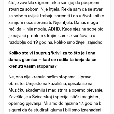
što je završila s igrom rekla sam joj da pospremi
stvari za sobom. Nije htjela. Rekla sam da se stvari
za sobom uvijek trebaju spremiti i da u životu nitko
za njom neće spremati. Nije htjela. Danas mogu
reći da – nije mogla. ADHD. Kaos njezine sobe bio
je najveći problem s kojim sam se suočavala u
razdoblju od 19 godina, koliko smo živjeli zajedno.
Koliko ste vi i suprug 'krivi' za to što je i ona
danas glumica – kad se rodila ta ideja da će
krenuti vašim stopama?
Ne, ona nije krenula našim stopama. Upravo
obrnuto. Umjesto na kazališnu, upisala se na
Muzičku akademiju i magistrirala operno pjevanje.
Završila je u Švicarskoj i specijalistički magisterij
opernog pjevanja. Mi smo do njezine 17. godine bili
sigurni da će studirati glumu i bili smo iznenađeni