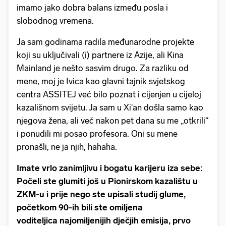
imamo jako dobra balans između posla i
slobodnog vremena.
Ja sam godinama radila međunarodne projekte
koji su uključivali (i) partnere iz Azije, ali Kina
Mainland je nešto sasvim drugo. Za razliku od
mene, moj je Ivica kao glavni tajnik svjetskog
centra ASSITEJ već bilo poznat i cijenjen u cijeloj
kazališnom svijetu. Ja sam u Xi'an došla samo kao
njegova žena, ali već nakon pet dana su me „otkrili“
i ponudili mi posao profesora. Oni su mene
pronašli, ne ja njih, hahaha.
Imate vrlo zanimljivu i bogatu karijeru iza sebe:
Počeli ste glumiti još u Pionirskom kazalištu u
ZKM-u i prije nego ste upisali studij glume,
početkom 90-ih bili ste omiljena
voditeljica najomiljenijih dječjih emisija, prvo