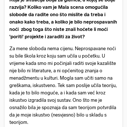
razvija? Koliko vam je Mala scena omogućila
slobode da radite ono što mislite da treba i
onako kako treba, a koliko je bilo neprospavanih
noći zbog toga što niste znali hoćete li moći
'poriti' projekte i zaraditi za život?
Za mene sloboda nema cijenu. Neprospavane noći
su bile škola kroz koju sam učila u početku. U
vrijeme kada smo mi počinjali raditi svoje kazalište
nije bilo ni literature, a ni općenitog znanja o
menadžmentu u kulturi. Mogla sam učiti samo na
greškama, iskustveno. Tek sam poslije učila teoriju,
kada je to bilo moguće, a i kada sam već kroz
iskustvo izgradila svoj sustav. Ono što me je
osnažilo bila je spoznaja da sam teorijom potvrdila
da je moje iskustvo (nesvjesno) bilo u skladu s
teorijom.