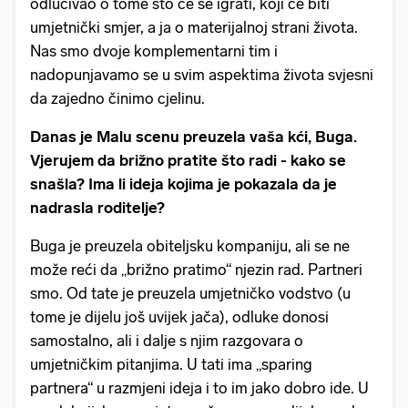
odlučivao o tome što će se igrati, koji će biti
umjetnički smjer, a ja o materijalnoj strani života.
Nas smo dvoje komplementarni tim i
nadopunjavamo se u svim aspektima života svjesni
da zajedno činimo cjelinu.
Danas je Malu scenu preuzela vaša kći, Buga.
Vjerujem da brižno pratite što radi - kako se
snašla? Ima li ideja kojima je pokazala da je
nadrasla roditelje?
Buga je preuzela obiteljsku kompaniju, ali se ne
može reći da „brižno pratimo“ njezin rad. Partneri
smo. Od tate je preuzela umjetničko vodstvo (u
tome je dijelu još uvijek jača), odluke donosi
samostalno, ali i dalje s njim razgovara o
umjetničkim pitanjima. U tati ima „sparing
partnera“ u razmjeni ideja i to im jako dobro ide. U