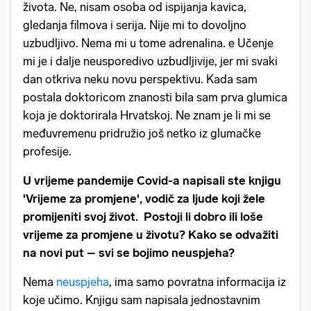
života. Ne, nisam osoba od ispijanja kavica,
gledanja filmova i serija. Nije mi to dovoljno
uzbudljivo. Nema mi u tome adrenalina. e Učenje
mi je i dalje neusporedivo uzbudljivije, jer mi svaki
dan otkriva neku novu perspektivu. Kada sam
postala doktoricom znanosti bila sam prva glumica
koja je doktorirala Hrvatskoj. Ne znam je li mi se
međuvremenu pridružio još netko iz glumačke
profesije.
U vrijeme pandemije Covid-a napisali ste knjigu
'Vrijeme za promjene', vodič za ljude koji žele
promijeniti svoj život. Postoji li dobro ili loše
vrijeme za promjene u životu? Kako se odvažiti
na novi put – svi se bojimo neuspjeha?
Nema
neuspjeha
, ima samo povratna informacija iz
koje učimo. Knjigu sam napisala jednostavnim