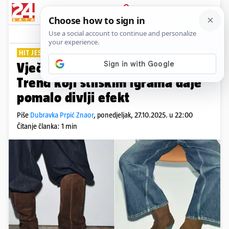
PRIJAVA
Lifestyle
Komentari
0
HIT JESENI
Vječni šarm kaubojskih čizama:
Trend koji stilskim igrama daje
pomalo divlji efekt
Piše
Dubravka Prpić Znaor
,
ponedjeljak, 27.10.2025. u 22:00
Čitanje članka: 1 min