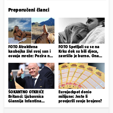
Preporučeni članci
FOTO Atraktivna
FOTO Spetljali su se na
kaubojka živi svoj san i
Krku dok su bili djeca,
osvaja mreže: Pozira na
završilo je burno. Ona
konjima, nastupa na
sad želi 50 milijuna eura
rodeu...
ŠOKANTNO OTKRIĆE
Eurojackpot donio
Britanci: Ljubavnica
milijune: Jeste li
Giannija Infantina
provjerili svoje brojeve?
isplaćena je novcem
Uefe!?