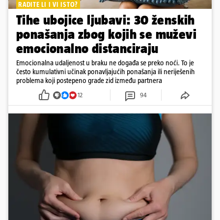
RADITE LI I VI ISTO?
Tihe ubojice ljubavi: 30 ženskih
ponašanja zbog kojih se muževi
emocionalno distanciraju
Emocionalna udaljenost u braku ne događa se preko noći. To je
često kumulativni učinak ponavljajućih ponašanja ili neriješenih
problema koji postepeno grade zid između partnera
12
94