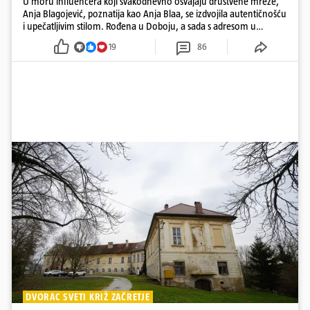
U moru influencera koji svakodnevno osvajaju društvene mreže,
Anja Blagojević, poznatija kao Anja Blaa, se izdvojila autentičnošću
i upečatljivim stilom. Rođena u Doboju, a sada s adresom u
Dubaiju, Anja je spoj glamura, discipline i mladenačke energije
19
86
DVORAC SVETI KRIŽ ZAČRETJE