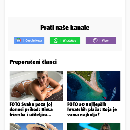
Prati naše kanale
Preporučeni članci
FOTO Svaka poza joj
FOTO 50 najljepših
donosi prihod: Bivša
hrvatskih plaža: Koja je
frizerka i učiteljica
vama najbolja?
oblinama je zapalila
Instagram