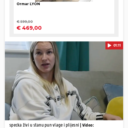
01:11
Pokretanje videa...
specka živi u stanu pun vlage i plijesni
| Video: