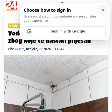
PRIJAVA
Lifestyle
Komentari
0
NEMOJTE OVO RADITI
Vodoinstalater otkrio pogrešku
zbog koje će nastati plijesan
Piše
24sata
,
nedjelja, 7.7.2024. u 06:42