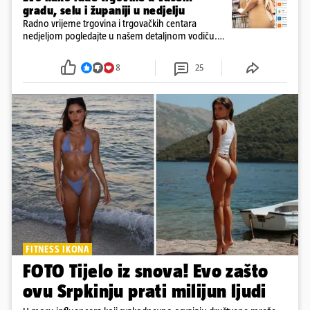
gradu, selu i županiji u nedjelju
Radno vrijeme trgovina i trgovačkih centara
nedjeljom pogledajte u našem detaljnom vodiču.
Trgovine smiju raditi 16 nedjelja u godini, a trgovine
i šoping centri sami biraju koje će to nedjelje biti
8
25
FITNESS IKONA
FOTO Tijelo iz snova! Evo zašto
ovu Srpkinju prati milijun ljudi