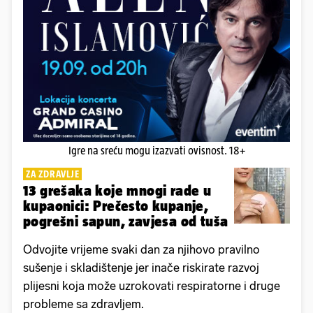
Igre na sreću mogu izazvati ovisnost. 18+
ZA ZDRAVLJE
13 grešaka koje mnogi rade u
kupaonici: Prečesto kupanje,
pogrešni sapun, zavjesa od tuša
Odvojite vrijeme svaki dan za njihovo pravilno
sušenje i skladištenje jer inače riskirate razvoj
plijesni koja može uzrokovati respiratorne i druge
probleme sa zdravljem.