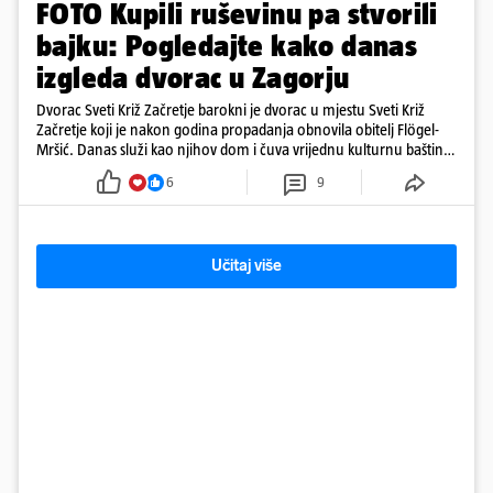
FOTO Kupili ruševinu pa stvorili
bajku: Pogledajte kako danas
izgleda dvorac u Zagorju
Dvorac Sveti Križ Začretje barokni je dvorac u mjestu Sveti Križ
Začretje koji je nakon godina propadanja obnovila obitelj Flögel-
Mršić. Danas služi kao njihov dom i čuva vrijednu kulturnu baštinu
davno zaboravljenog vremena
6
9
Učitaj više