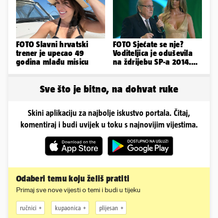
FOTO Slavni hrvatski
FOTO Sjećate se nje?
trener je upecao 49
Voditeljica je oduševila
godina mlađu misicu
na ždrijebu SP-a 2014.
Evo kako danas izgleda
Sve što je bitno, na dohvat ruke
Skini aplikaciju za najbolje iskustvo portala. Čitaj,
komentiraj i budi uvijek u toku s najnovijim vijestima.
Odaberi temu koju želiš pratiti
Primaj sve nove vijesti o temi i budi u tijeku
ručnici
kupaonica
plijesan