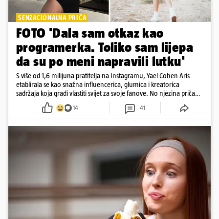
SENZACIONALNA PRIČA
FOTO 'Dala sam otkaz kao
programerka. Toliko sam lijepa
da su po meni napravili lutku'
S više od 1,6 milijuna pratitelja na Instagramu, Yael Cohen Aris
etablirala se kao snažna influencerica, glumica i kreatorica
sadržaja koja gradi vlastiti svijet za svoje fanove. No njezina priča
pokazuje da online slava dolazi i s neočekivanim izazovima
14
41