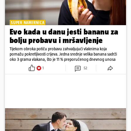
SUPER NAMIRNICA
Evo kada u danu jesti bananu za
bolju probavu i mršavljenje
Tijekom obroka potiču probavu zahvaljujući vlaknima koja
pomažu pokretljivosti crijeva. Jedna srednje velika banana sadrži
oko 3 grama vlakana, što je 11 % preporučenog dnevnog unosa
1
52