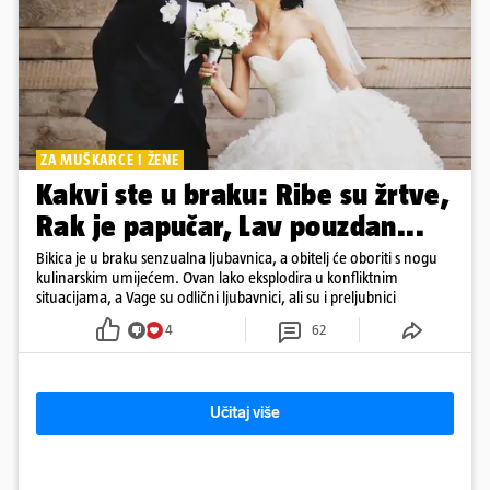
ZA MUŠKARCE I ŽENE
Kakvi ste u braku: Ribe su žrtve,
Rak je papučar, Lav pouzdan...
Bikica je u braku senzualna ljubavnica, a obitelj će oboriti s nogu
kulinarskim umijećem. Ovan lako eksplodira u konfliktnim
situacijama, a Vage su odlični ljubavnici, ali su i preljubnici
4
62
Učitaj više