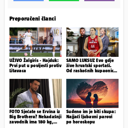
Preporučeni članci
UŽIVO Žalgiris - Hajduk:
SAMO LUKSUZ Evo gdje
Prvi put u povijesti protiv
žive hrvatski sportaši.
Litavaca
Od raskošnih kupaonica
pa do privatnog kina
FOTO Sjećate se Ervina iz
Suđeno im je biti skupa:
Big Brothera? Nekadašnji
Najjači ljubavni parovi
zavodnik ima 180 kg,
po horoskopu
evo kako izgleda