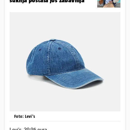
suknja postala još zabavnija
Foto: Levi's
Levi's, 29,95 eura