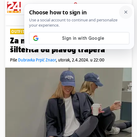
PRIJAVA
Lifestyle
Komentari
0
OUTFIT DANA
Za nemirnu kosu odlična je ova
šilterica od plavog trapera
Piše
Dubravka Prpić Znaor
,
utorak, 2.4.2024. u 22:00