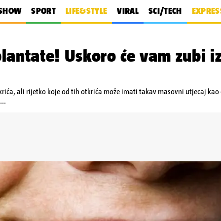
SHOW
SPORT
LIFE&STYLE
VIRAL
SCI/TECH
EXPRES
lantate! Uskoro će vam zubi iz
rića, ali rijetko koje od tih otkrića može imati takav masovni utjecaj kao
...