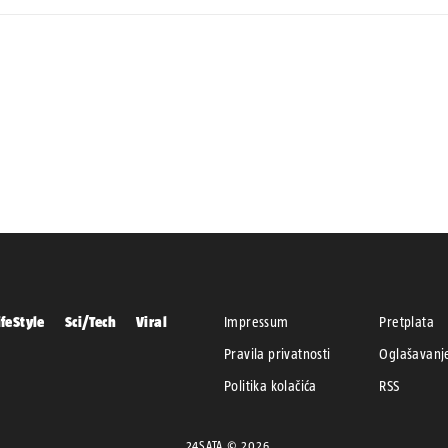
ifeStyle
Sci/Tech
Viral
Impressum
Pretplata
Pravila privatnosti
Oglašavanj
Politika kolačića
RSS
24SATA © 2026