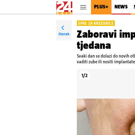
PLUS+
NEWS
SPAS ZA KREZUBICE
Zaboravi imp
članak
tjedana
Svaki dan se dolazi do novih otk
vaditi zube ili nositi implantate
1/2