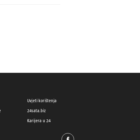
Uvjeti korištenja
e
24sata.biz
Karijera u 24