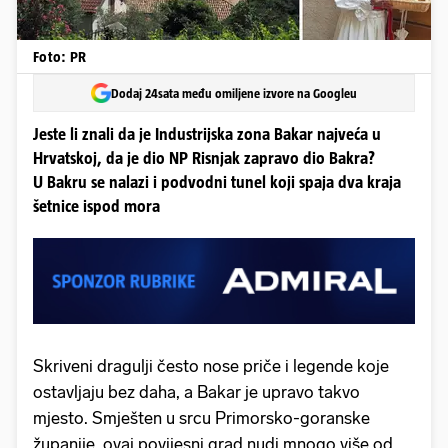
Foto: PR
Dodaj 24sata među omiljene izvore na Googleu
Jeste li znali da je Industrijska zona Bakar najveća u
Hrvatskoj, da je dio NP Risnjak zapravo dio Bakra?
U Bakru se nalazi i podvodni tunel koji spaja dva kraja
šetnice ispod mora
Skriveni dragulji često nose priče i legende koje
ostavljaju bez daha, a Bakar je upravo takvo
mjesto. Smješten u srcu Primorsko-goranske
županije, ovaj povijesni grad nudi mnogo više od