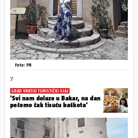
Foto: PR
7
GRAD VRATIO TURISTIČKI SJAJ
'Svi nam dolaze u Bakar, na dan
pečemo čak tisuću baškota'