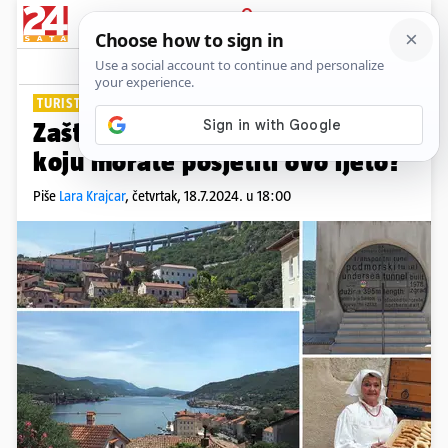
PRIJAVA
Lifestyle
Komentari
4
TURISTIČKI BISER
Zašto je Bakar top destinacija
koju morate posjetiti ovo ljeto?
Piše
Lara Krajcar
,
četvrtak, 18.7.2024. u 18:00