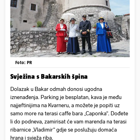
Foto: PR
Svježina s Bakarskih špina
Dolazak u Bakar odmah donosi ugodna
iznenađenja. Parking je besplatan, kava je među
najjeftinijima na Kvarneru, a možete je popiti uz
samo more na terasi caffe bara „Caponka“. Dođete
li do podneva, zamirisat će vam marenda na terasi
ribarnice „Vladimir“ gdje se poslužuju domaća
hrana i svježa riba.