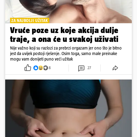
ZA NAJBOLJI UŽITAK
Vruće poze uz koje akcija dulje
traje, a ona će u svakoj uživati
Nije važno koji su razlozi za prebrzi orgazam jer ono što je bitno
jest da uvijek postoji rješenje. Osim toga, samo male preinake
mogu vam donijeti puno veći užitak
8
27