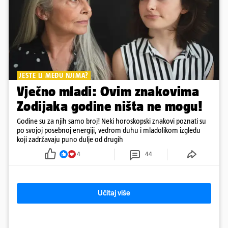
JESTE LI MEĐU NJIMA?
Vječno mladi: Ovim znakovima
Zodijaka godine ništa ne mogu!
Godine su za njih samo broj! Neki horoskopski znakovi poznati su
po svojoj posebnoj energiji, vedrom duhu i mladolikom izgledu
koji zadržavaju puno dulje od drugih
4
44
Učitaj više