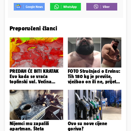
Preporučeni članci
PREDAH ĆE BITI KRATAK
FOTO Stručnjaci o Ervinu:
Evo kada se vraća
Tih 180 kg je previše,
toplinski val. Većina
vježbao on ili ne, prijete
Europe na udaru
mu mnoge komplikacije
Nijemci mu zapalili
Ovo su nove cijene
apartman. Šteta
goriva?