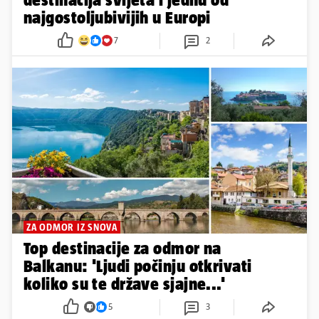
najgostoljubivijih u Europi
7
2
ZA ODMOR IZ SNOVA
Top destinacije za odmor na
Balkanu: 'Ljudi počinju otkrivati
koliko su te države sjajne...'
5
3