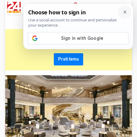
News
Show
Sport
Life&style
Video
Express
PRIJAVA
destinacija
Primaj sve nove vijesti o temi i budi u tijeku
Prati temu