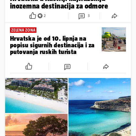
inozemna destinacija za odmore
2
3
ZELENA ZONA
Hrvatska je od 10. lipnja na
popisu sigurnih destinacija i za
putovanja ruskih turista