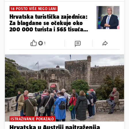
18 POSTO VIŠE NEGO LANI
Hrvatska turistička zajednica:
Za blagdane se očekuje oko
200 000 turista i 565 tisuća
noćenja
1
ISTRAŽIVANJE POKAZALO
Hrvatska u Austriji najtraženija