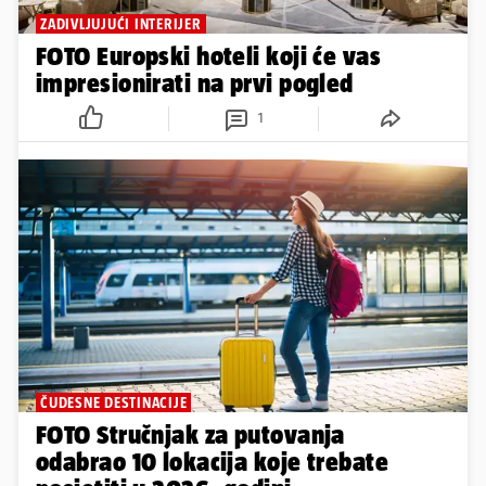
ZADIVLJUJUĆI INTERIJER
FOTO Europski hoteli koji će vas
impresionirati na prvi pogled
1
ČUDESNE DESTINACIJE
FOTO Stručnjak za putovanja
odabrao 10 lokacija koje trebate