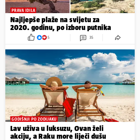
PRAVA IDILA
Najljepše plaže na svijetu za
2020. godinu, po izboru putnika
5
35
GODIŠNJI PO ZODIJAKU
Lav uživa u luksuzu, Ovan želi
akciju, a Raku more liječi dušu