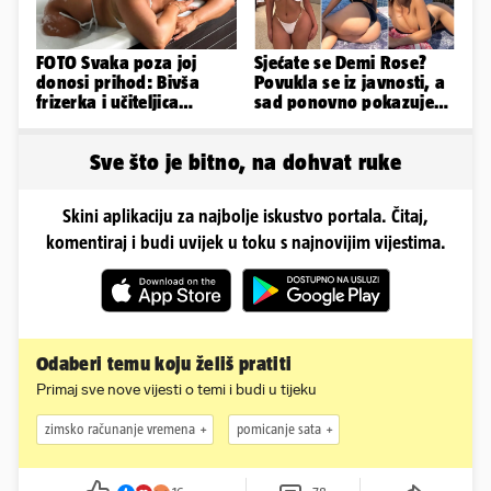
FOTO Svaka poza joj
Sjećate se Demi Rose?
donosi prihod: Bivša
Povukla se iz javnosti, a
frizerka i učiteljica
sad ponovno pokazuje
oblinama je zapalila
obline. Ovako izgleda
Instagram
Sve što je bitno, na dohvat ruke
Skini aplikaciju za najbolje iskustvo portala. Čitaj,
komentiraj i budi uvijek u toku s najnovijim vijestima.
Odaberi temu koju želiš pratiti
Primaj sve nove vijesti o temi i budi u tijeku
zimsko računanje vremena
pomicanje sata