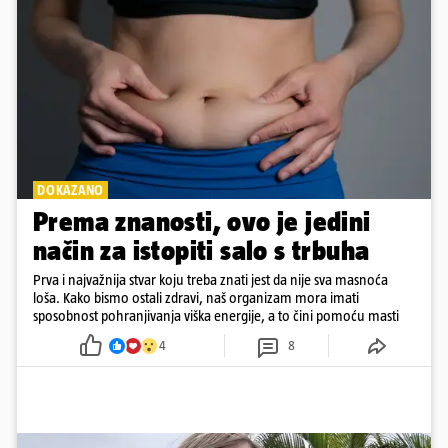
DOKAZANO
Prema znanosti, ovo je jedini
način za istopiti salo s trbuha
Prva i najvažnija stvar koju treba znati jest da nije sva masnoća
loša. Kako bismo ostali zdravi, naš organizam mora imati
sposobnost pohranjivanja viška energije, a to čini pomoću masti
4
8