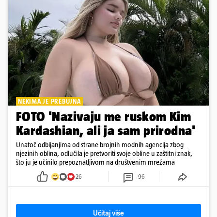
NEKIMA JE PREBUJNA
FOTO 'Nazivaju me ruskom Kim
Kardashian, ali ja sam prirodna'
Unatoč odbijanjima od strane brojnih modnih agencija zbog
njezinih oblina, odlučila je pretvoriti svoje obline u zaštitni znak,
što ju je učinilo prepoznatljivom na društvenim mrežama
26
96
Učitaj više