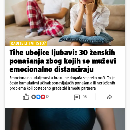
RADITE LI I VI ISTO?
Tihe ubojice ljubavi: 30 ženskih
ponašanja zbog kojih se muževi
emocionalno distanciraju
Emocionalna udaljenost u braku ne događa se preko noći. To je
često kumulativni učinak ponavljajućih ponašanja ili neriješenih
problema koji postepeno grade zid između partnera
12
98