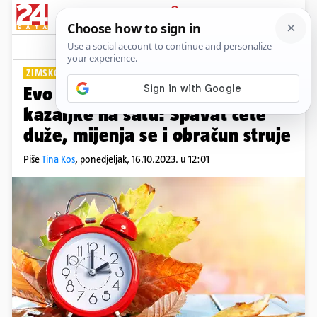
PRIJAVA
Lifestyle
Komentari
78
ZIMSKO RAČUNANJE VREMENA
Evo kad trebate pomaknuti
kazaljke na satu: Spavat ćete
duže, mijenja se i obračun struje
Piše
Tina Kos
,
ponedjeljak, 16.10.2023. u 12:01