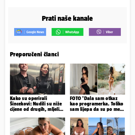
Prati naše kanale
Preporučeni članci
Kako su operirali
FOTO 'Dala sam otkaz
Šincekovi: Nudili su niže
kao programerka. Toliko
cijene od drugih, mljeli
sam lijepa da su po meni
su otpad pa zakapali...
napravili lutku'