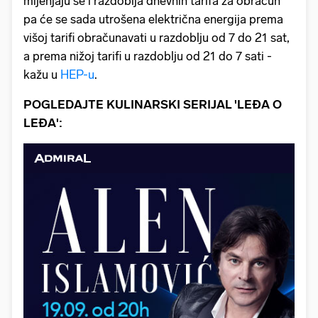
mijenjaju se i razdoblja dnevnih tarifa za obračun
pa će se sada utrošena električna energija prema
višoj tarifi obračunavati u razdoblju od 7 do 21 sat,
a prema nižoj tarifi u razdoblju od 21 do 7 sati -
kažu u
HEP-u
.
POGLEDAJTE KULINARSKI SERIJAL 'LEĐA O
LEĐA':