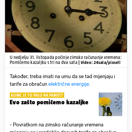
Pokretanje videa...
U nedjelju 31. listopada počinje zimsko računanje vremena:
Pomičemo kazaljku s tri na dva sata
| Video: 24sata/pixsell
Također, treba imati na umu da se tad mijenjaju i
tarife za obračun
električne energije.
KOME JE TO PALO NA PAMET?
Evo zašto pomičemo kazaljke
- Povratkom na zimsko računanje vremena