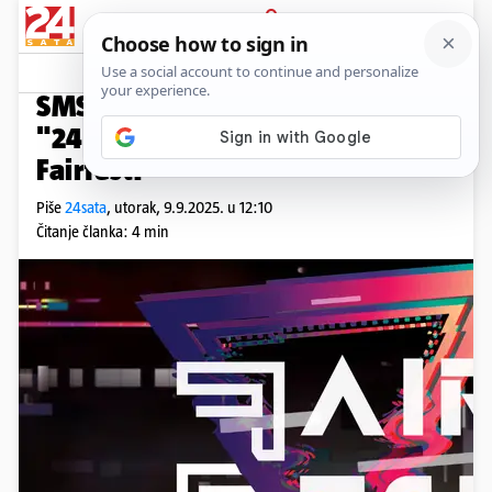
PRIJAVA
Nagradni natječaj
Komentari
0
NAGRADNI NATJEČAJ
SMS natječaj za pretplatnike
"24sata te ovaj petak vodi na
Fairfest!"
Piše
24sata
,
utorak, 9.9.2025. u 12:10
Čitanje članka: 4 min