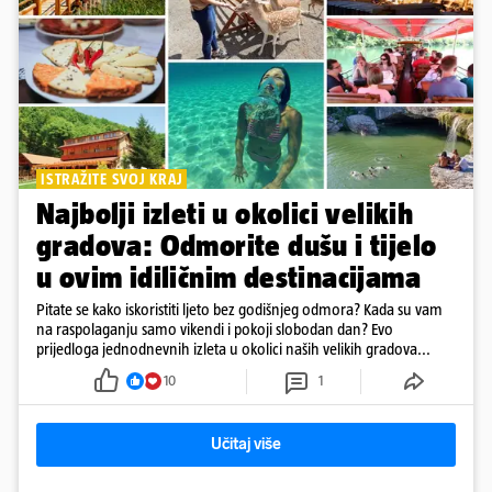
ISTRAŽITE SVOJ KRAJ
Najbolji izleti u okolici velikih
gradova: Odmorite dušu i tijelo
u ovim idiličnim destinacijama
Pitate se kako iskoristiti ljeto bez godišnjeg odmora? Kada su vam
na raspolaganju samo vikendi i pokoji slobodan dan? Evo
prijedloga jednodnevnih izleta u okolici naših velikih gradova...
10
1
Učitaj više