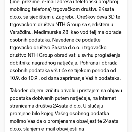
(ime, prezime, e-mail adresa i telefonski broj/broj
mobilnog telefona) trgovačkom društvu 24sata
d.o.o. sa sjedištem u Zagrebu, Oreškovićeva 3D te
trgovačkom društvu NTH Group sa sjedištem u
Varaždinu, Međimurska 28 kao voditeljima obrade
osobnih podataka. Navedene će podatke
trgovačko društvo 24sata d.o.o. i trgovačko
društvo NTH Group obrađivati u svrhu proglašenja
dobitnika nagradnog natječaja. Pohrana i obrada
osobnih podataka vršit će se tijekom perioda od
10.9. do 10.9., od dana zaprimanja Vaših podataka.
Također, dajem izričitu privolu i pristajem na objavu
podataka dobivenih putem natječaja, na internet
stranicama društva 24sata d.o.o. U slučaju
promjene bilo kojeg Vašeg osobnog podatka
molimo Vas da o promjenama obavijestite 24sata
d.o.o. slanjem e-mail obavijesti na