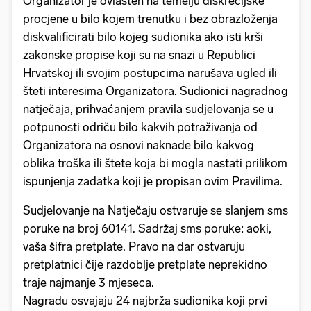
Organizator je ovlašten na temelju diskrecijske
procjene u bilo kojem trenutku i bez obrazloženja
diskvalificirati bilo kojeg sudionika ako isti krši
zakonske propise koji su na snazi u Republici
Hrvatskoj ili svojim postupcima narušava ugled ili
šteti interesima Organizatora. Sudionici nagradnog
natječaja, prihvaćanjem pravila sudjelovanja se u
potpunosti odriču bilo kakvih potraživanja od
Organizatora na osnovi naknade bilo kakvog
oblika troška ili štete koja bi mogla nastati prilikom
ispunjenja zadatka koji je propisan ovim Pravilima.
Sudjelovanje na Natječaju ostvaruje se slanjem sms
poruke na broj 60141. Sadržaj sms poruke: aoki,
vaša šifra pretplate. Pravo na dar ostvaruju
pretplatnici čije razdoblje pretplate neprekidno
traje najmanje 3 mjeseca.
Nagradu osvajaju 24 najbrža sudionika koji prvi