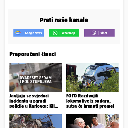
Prati naše kanale
Preporučeni članci
Javljaju se svjedoci
FOTO Razdvojili
incidenta u zgradi
lokomotive iz sudara,
policije u Karlovcu: Klima
sutra će krenuti promet
je radila, rekli su da
izađemo