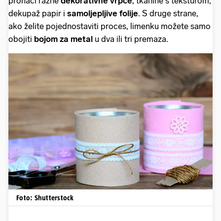
pronaći razne
dekorativne vrpce
, tkanine s teksturom,
dekupaž papir i
samoljepljive folije
. S druge strane,
ako želite pojednostaviti proces, limenku možete samo
obojiti
bojom za metal
u dva ili tri premaza.
Foto: Shutterstock