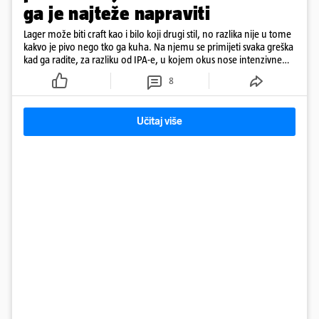
ga je najteže napraviti
Lager može biti craft kao i bilo koji drugi stil, no razlika nije u tome
kakvo je pivo nego tko ga kuha. Na njemu se primijeti svaka greška
kad ga radite, za razliku od IPA-e, u kojem okus nose intenzivne
arome
8
Učitaj više