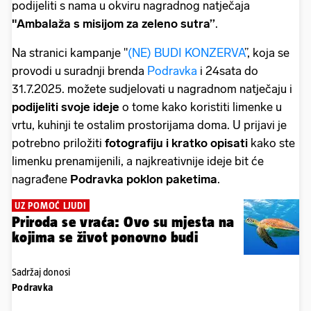
podijeliti s nama u okviru nagradnog natječaja
"Ambalaža s misijom za zeleno sutra’’
.
Na stranici kampanje "
(NE) BUDI KONZERVA
’’, koja se
provodi u suradnji brenda
Podravka
i 24sata do
31.7.2025. možete sudjelovati u nagradnom natječaju i
podijeliti svoje ideje
o tome kako koristiti limenke u
vrtu, kuhinji te ostalim prostorijama doma. U prijavi je
potrebno priložiti
fotografiju i kratko opisati
kako ste
limenku prenamijenili, a najkreativnije ideje bit će
nagrađene
Podravka poklon paketima
.
UZ POMOĆ LJUDI
Priroda se vraća: Ovo su mjesta na
kojima se život ponovno budi
Sadržaj donosi
Podravka