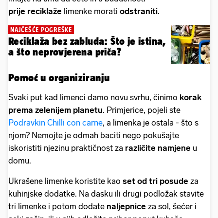
prije reciklaže
limenke morati
odstraniti
.
NAJČEŠĆE POGREŠKE
Reciklaža bez zabluda: Što je istina,
a što neprovjerena priča?
Pomoć u organiziranju
Svaki put kad limenci damo novu svrhu, činimo
korak
prema zelenijem planetu
. Primjerice, pojeli ste
Podravkin Chilli con carne
, a limenka je ostala - što s
njom? Nemojte je odmah baciti nego pokušajte
iskoristiti njezinu praktičnost za
različite namjene
u
domu.
Ukrašene limenke koristite kao
set od tri posude
za
kuhinjske dodatke. Na dasku ili drugi podložak stavite
tri limenke i potom dodate
naljepnice
za sol, šećer i