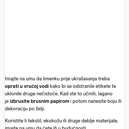
Imajte na umu da limenku prije ukrašavanja treba
oprati u vrućoj vodi
kako bi se odstranile etikete te
uklonile druge nečistoće. Kad ste to učinili, lagano
je
izbrusite brusnim papirom
i potom nanesite boju ili
dekoraciju po želji.
Koristite li tekstil, ekokožu ili druge deblje materijale,
imajte na umu da ćete ih u budućnosti