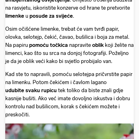
na rasvjetu, iskoristite konzerve od hrane te pretvorite
limenke
u
posude za svijeće
.
Osim očišćene limenke, trebat će vam tvrđi papir,
olovka, selotejp, čekić, čavao, bušilica i boja za metal.
Na papiru
pomoću točkica
napravite
oblik
koji želite na
limenci, kao što su srca na donjoj fotografiji. Poželjno
je da je oblik veći kako bi svjetlo probijalo van.
Kad ste to napravili, pomoću selotejpa pričvrstite papir
na limenku. Potom čekićem i čavlom lagano
udubite svaku rupicu
tek toliko da biste znali gdje
kasnije bušiti. Ako već imate dovoljno iskustva i dobru
kontrolu nad bušilicom, korak s čekićem možete i
preskočiti.