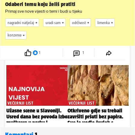
Odaberi temu koju želiš pratiti
Primaj sve nove vijesti o temi i budi u tijeku
nagradni natječaj
uradi sam
održivost
limenka
konzerva
1
1
Komentari
1