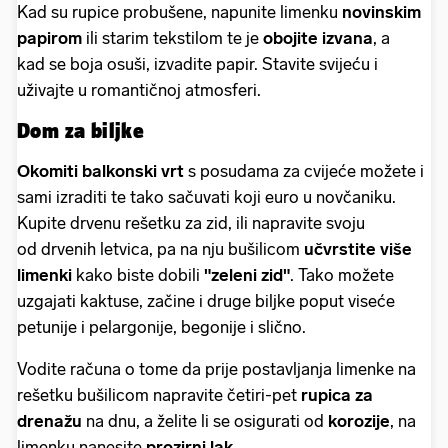
Kad su rupice probušene, napunite limenku
novinskim
papirom
ili starim tekstilom te je
obojite izvana
, a
kad se boja osuši, izvadite papir. Stavite svijeću i
uživajte u romantičnoj atmosferi.
Dom za biljke
Okomiti balkonski vrt
s posudama za cvijeće možete i
sami izraditi te tako sačuvati koji euro u novčaniku.
Kupite drvenu rešetku za zid, ili napravite svoju
od drvenih letvica, pa na nju bušilicom
učvrstite više
limenki
kako biste dobili
"zeleni zid"
. Tako možete
uzgajati kaktuse, začine i druge biljke poput viseće
petunije i pelargonije, begonije i slično.
Vodite računa o tome da prije postavljanja limenke na
rešetku bušilicom napravite četiri-pet
rupica za
drenažu
na dnu, a želite li se osigurati od
korozije
, na
limenku nanesite
prozirni lak
.