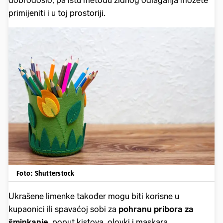
dobrodošlo, pa istu metodu zidnog odlaganja možete
primijeniti i u toj prostoriji.
Foto: Shutterstock
Ukrašene limenke također mogu biti korisne u
kupaonici ili spavaćoj sobi za
pohranu pribora za
šminkanje
, poput kistova, olovki i maskara.