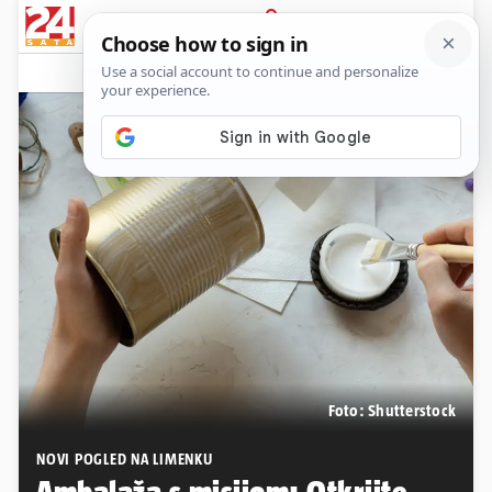
PRIJAVA
Native sadržaj
Komentari
1
Foto: Shutterstock
NOVI POGLED NA LIMENKU
Ambalaža s misijom: Otkrijte