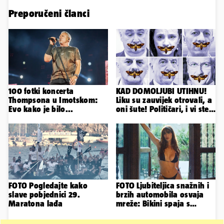
Preporučeni članci
100 fotki koncerta
KAD DOMOLJUBI UTIHNU!
Thompsona u Imotskom:
Liku su zauvijek otrovali, a
Evo kako je bilo...
oni šute! Političari, i vi ste
odgovorni
FOTO Pogledajte kako
FOTO Ljubiteljica snažnih i
slave pobjednici 29.
brzih automobila osvaja
Maratona lađa
mreže: Bikini spaja s
konjskim snagama