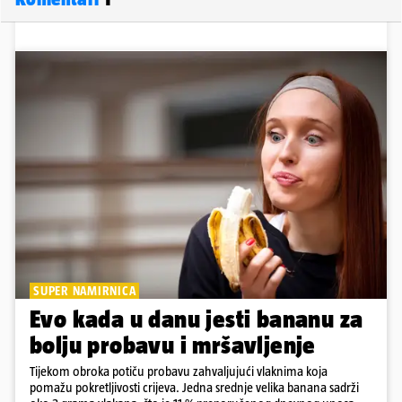
SUPER NAMIRNICA
Evo kada u danu jesti bananu za
bolju probavu i mršavljenje
Tijekom obroka potiču probavu zahvaljujući vlaknima koja
pomažu pokretljivosti crijeva. Jedna srednje velika banana sadrži