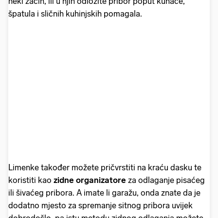
neki začin, ili u njih odložite pribor poput kuhače,
špatula i sličnih kuhinjskih pomagala.
Limenke također možete pričvrstiti na kraću dasku te
koristiti kao
zidne
organizatore
za odlaganje
pisaćeg
ili šivaćeg pribora. A imate li garažu, onda znate da je
dodatno mjesto za spremanje sitnog pribora uvijek