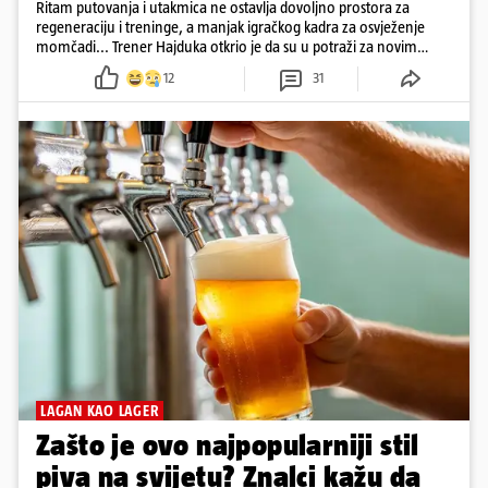
Ritam putovanja i utakmica ne ostavlja dovoljno prostora za
regeneraciju i treninge, a manjak igračkog kadra za osvježenje
momčadi... Trener Hajduka otkrio je da su u potraži za novim
igračima na tržištu....
12
31
LAGAN KAO LAGER
Zašto je ovo najpopularniji stil
piva na svijetu? Znalci kažu da