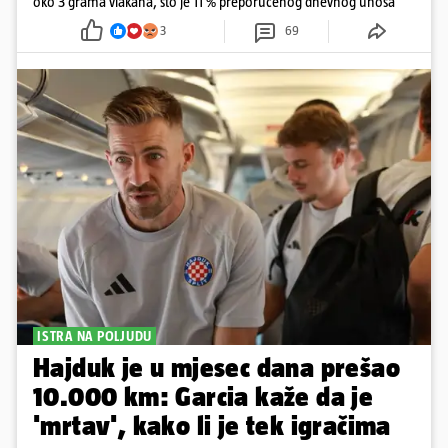
oko 3 grama vlakana, što je 11 % preporučenog dnevnog unosa
3
69
ISTRA NA POLJUDU
Hajduk je u mjesec dana prešao
10.000 km: Garcia kaže da je
'mrtav', kako li je tek igračima