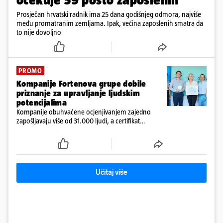
Prosječan hrvatski radnik ima 25 dana godišnjeg odmora, najviše
među promatranim zemljama. Ipak, većina zaposlenih smatra da
to nije dovoljno
PROMO
Kompanije Fortenova grupe dobile
priznanje za upravljanje ljudskim
potencijalima
Kompanije obuhvaćene ocjenjivanjem zajedno
zapošljavaju više od 31.000 ljudi, a certifikat
potvrđuje dugoročnu predanost Fortenova grupe
izgradnji održivih, kvalitetnih i poticajnih radnih
mjesta
Učitaj više