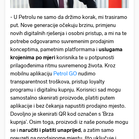
- U Petrolu ne samo da držimo korak, mi trasiramo
put. Nove generacije očekuju brzinu, primjenu
novih digitalnih rješenja i osobni pristup, a mi na te
potrebe odgovaramo suvremenim prodajnim
konceptima, pametnim platformama i
uslugama
krojenima po mjeri
korisnika te u potpunosti
prilagođenima ritmu suvremenog života. Kroz
mobilnu aplikaciju
Petrol GO
nudimo
transparentnost troškova, pristup loyalty
programu i digitalnu kupnju. Korisnici sad mogu
samostalno skenirati proizvode, platiti putem
aplikacije i bez čekanja napustiti prodajno mjesto.
Dovoljno je skenirati QR kod označen s 'Brza
kupnja'. Osim toga, proizvodi iz naše ponude mogu
se i
naručiti i platiti unaprijed
, a zatim samo
preuzeti na prodajnome mjestu, što uključuje i