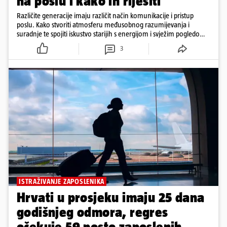
na poslu i kako ih riješiti
Različite generacije imaju različit način komunikacije i pristup
poslu. Kako stvoriti atmosferu međusobnog razumijevanja i
suradnje te spojiti iskustvo starijih s energijom i svježim pogledom
mlađih zaposlenika?
3
ISTRAŽIVANJE ZAPOSLENIKA
Hrvati u prosjeku imaju 25 dana
godišnjeg odmora, regres
očekuje 59 posto zaposlenih