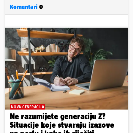
Komentari
0
NOVA GENERACIJA
Ne razumijete generaciju Z?
Situacije koje stvaraju izazove