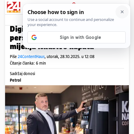
PRIJAVA
Native sadržaj
Komentari
0
INTERVJU NIKO KNEZ
Digitalno, brzo i
personalizirano: Kako Petrol
mijenja iskustvo kupaca
Piše
24ContentHaus
,
utorak, 28.10.2025. u 12:08
Čitanje članka: 6 min
Sadržaj donosi
Petrol