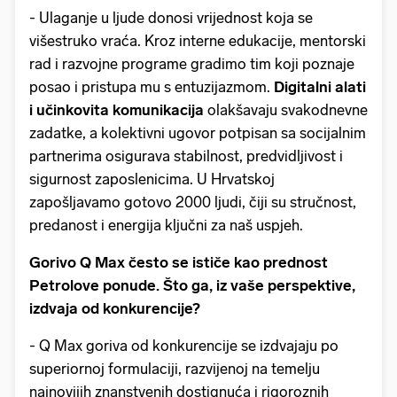
- Ulaganje u ljude donosi vrijednost koja se
višestruko vraća. Kroz interne edukacije, mentorski
rad i razvojne programe gradimo tim koji poznaje
posao i pristupa mu s entuzijazmom.
Digitalni alati
i učinkovita komunikacija
olakšavaju svakodnevne
zadatke, a kolektivni ugovor potpisan sa socijalnim
partnerima osigurava stabilnost, predvidljivost i
sigurnost zaposlenicima. U Hrvatskoj
zapošljavamo gotovo 2000 ljudi, čiji su stručnost,
predanost i energija ključni za naš uspjeh.
Gorivo Q Max često se ističe kao prednost
Petrolove ponude. Što ga, iz vaše perspektive,
izdvaja od konkurencije?
- Q Max goriva od konkurencije se izdvajaju po
superiornoj formulaciji, razvijenoj na temelju
najnovijih znanstvenih dostignuća i rigoroznih