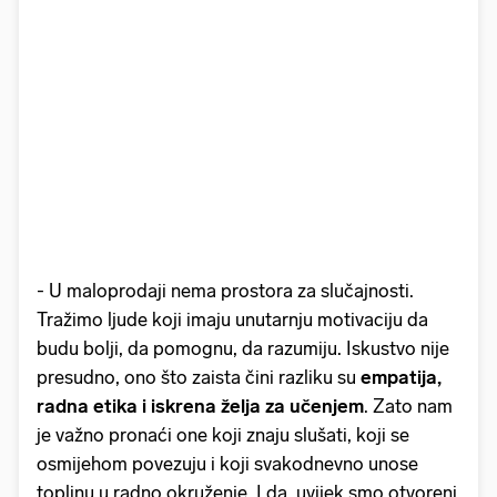
- U maloprodaji nema prostora za slučajnosti.
Tražimo ljude koji imaju unutarnju motivaciju da
budu bolji, da pomognu, da razumiju. Iskustvo nije
presudno, ono što zaista čini razliku su
empatija,
radna etika i iskrena želja za učenjem
. Zato nam
je važno pronaći one koji znaju slušati, koji se
osmijehom povezuju i koji svakodnevno unose
toplinu u radno okruženje. I da, uvijek smo otvoreni