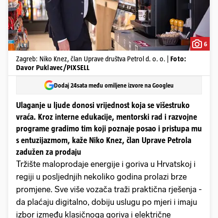
6
Zagreb: Niko Knez, član Uprave društva Petrol d. o. o. |
Foto:
Davor Puklavec/PIXSELL
Dodaj 24sata među omiljene izvore na Googleu
Ulaganje u ljude donosi vrijednost koja se višestruko
vraća. Kroz interne edukacije, mentorski rad i razvojne
programe gradimo tim koji poznaje posao i pristupa mu
s entuzijazmom, kaže Niko Knez, član Uprave Petrola
zadužen za prodaju
Tržište maloprodaje energije i goriva u Hrvatskoj i
regiji u posljednjih nekoliko godina prolazi brze
promjene. Sve više vozača traži praktična rješenja -
da plaćaju digitalno, dobiju uslugu po mjeri i imaju
izbor između klasičnoga goriva i električne