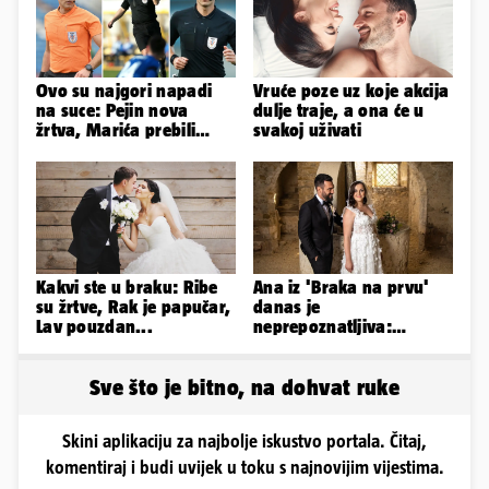
Ovo su najgori napadi
Vruće poze uz koje akcija
na suce: Pejin nova
dulje traje, a ona će u
žrtva, Marića prebili
svakoj uživati
šipkama, sačekuša za
Bebeka
Kakvi ste u braku: Ribe
Ana iz 'Braka na prvu'
su žrtve, Rak je papučar,
danas je
Lav pouzdan...
neprepoznatljiva:
Odselila je iz Hrvatske, a
ovako sad izgleda
Sve što je bitno, na dohvat ruke
Skini aplikaciju za najbolje iskustvo portala. Čitaj,
komentiraj i budi uvijek u toku s najnovijim vijestima.