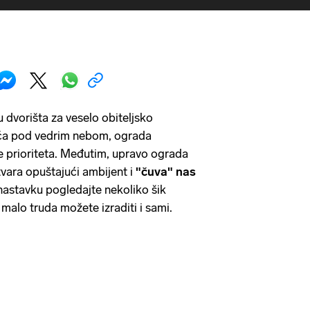
 dvorišta za veselo obiteljsko
 pića pod vedrim nebom, ograda
ste prioriteta. Međutim, upravo ograda
stvara opuštajući ambijent i
"čuva" nas
nastavku pogledajte nekoliko šik
malo truda možete izraditi i sami.