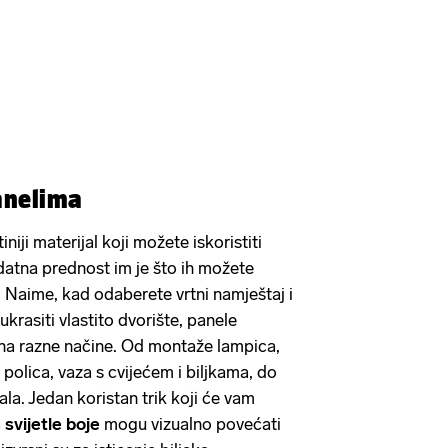
panelima
iniji materijal koji možete iskoristiti
datna prednost im je što ih možete
. Naime, kad odaberete vrtni namještaj i
 ukrasiti vlastito dvorište, panele
na razne načine. Od montaže lampica,
 polica, vaza s cvijećem i biljkama, do
la. Jedan koristan trik koji će vam
a
svijetle boje
mogu vizualno povećati