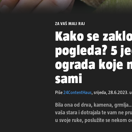
ZA VAŠ MALI RAJ
Kako se zaklo
pogleda? 5 j
ograda koje m
sami
Piše
24ContentHaus
,
srijeda, 28.6.2023. 
Bila ona od drva, kamena, grmlja..
vaša stara i dotrajala te vam ne pr
u svoje ruke, poslužite se nekom od