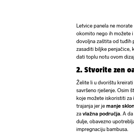
Letvice panela ne morate m
okomito nego ih možete 
dovoljna zaštita od tuđih
zasaditi biljke penjačice,
dati toplu notu ovom diza
2. Stvorite zen
Želite li u dvorištu kreira
savršeno rješenje. Osim št
koje možete iskoristiti z
trajanja jer je
manje sklon
za
vlažna područja
. A da
dulje, obavezno upotreblja
impregnaciju bambusa.