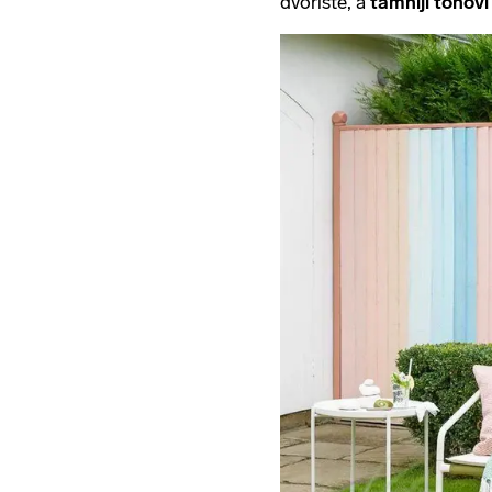
dvorište, a
tamniji tonov