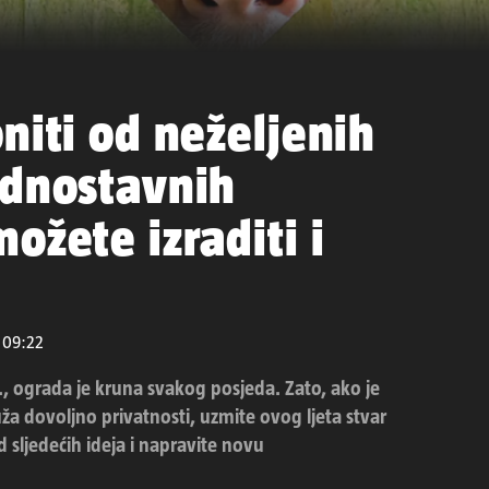
niti od neželjenih
ednostavnih
ožete izraditi i
u 09:22
., ograda je kruna svakog posjeda. Zato, ako je
uža dovoljno privatnosti, uzmite ovog ljeta stvar
 sljedećih ideja i napravite novu