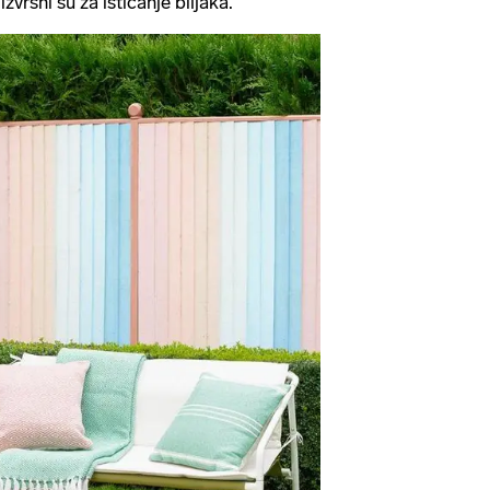
i
izvrsni su za isticanje biljaka.