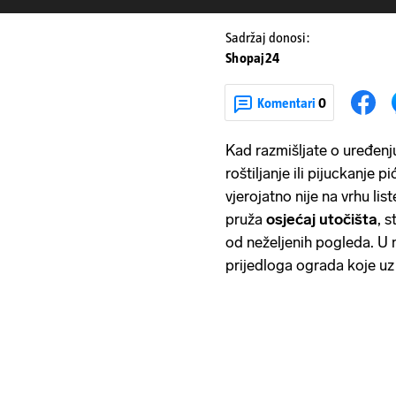
Sadržaj donosi:
Shopaj24
Komentari
0
Kad razmišljate o uređenju
roštiljanje ili pijuckanje
vjerojatno nije na vrhu li
pruža
osjećaj utočišta
, 
od neželjenih pogleda. U 
prijedloga ograda koje uz 