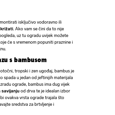
ontirati isključivo vodoravno ili
i
križati
. Ako vam se čini da to nije
 pogleda, uz tu ogradu uvijek možete
 koje će s vremenom popuniti praznine i
jnu.
 oazu s bambusom
ti otočni, tropski i zen ugođaj, bambus je
o spada u jedan od jeftinijih materijala
a izradu ograde, bambus ima dug vijek
 savijanju
od drva te je idealan izbor
 bi ovakva vrsta ograde trajala što
vajte sredstva za brtvljenje i