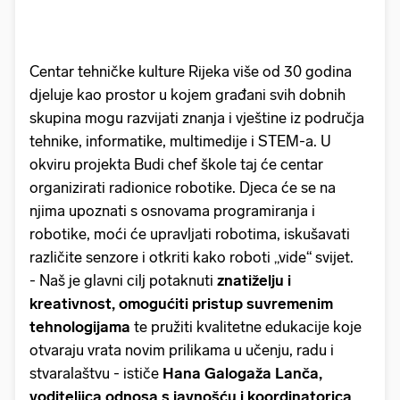
Centar tehničke kulture Rijeka više od 30 godina
djeluje kao prostor u kojem građani svih dobnih
skupina mogu razvijati znanja i vještine iz područja
tehnike, informatike, multimedije i STEM-a. U
okviru projekta Budi chef škole taj će centar
organizirati radionice robotike. Djeca će se na
njima upoznati s osnovama programiranja i
robotike, moći će upravljati robotima, iskušavati
različite senzore i otkriti kako roboti „vide“ svijet.
- Naš je glavni cilj potaknuti
znatiželju i
kreativnost, omogućiti pristup suvremenim
tehnologijama
te pružiti kvalitetne edukacije koje
otvaraju vrata novim prilikama u učenju, radu i
stvaralaštvu - ističe
Hana Galogaža Lanča,
voditeljica odnosa s javnošću i koordinatorica