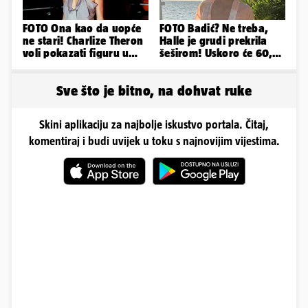
FOTO Ona kao da uopće
FOTO Badić? Ne treba,
ne stari! Charlize Theron
Halle je grudi prekrila
voli pokazati figuru u
šeširom! Uskoro će 60,
golišavim izdanjima...
ljetuje u golim izdanjima
Sve što je bitno, na dohvat ruke
Skini aplikaciju za najbolje iskustvo portala. Čitaj,
komentiraj i budi uvijek u toku s najnovijim vijestima.