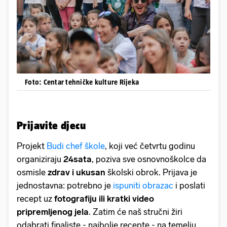
Foto: Centar tehničke kulture Rijeka
Prijavite djecu
Projekt
Budi chef škole
, koji već četvrtu godinu
organiziraju
24sata
, poziva sve osnovnoškolce da
osmisle
zdrav i ukusan
školski obrok. Prijava je
jednostavna: potrebno je
ispuniti obrazac
i poslati
recept uz
fotografiju ili kratki video
pripremljenog jela
. Zatim će naš stručni žiri
odabrati finaliste - najbolje recepte - na temelju