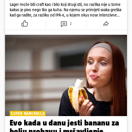
Lager može biti craft kao i bilo koji drugi stil, no razlika nije u tome
kakvo je pivo nego tko ga kuha. Na njemu se primijeti svaka greška
kad ga radite, za razliku od IPA-e, u kojem okus nose intenzivne
arome
2
SUPER NAMIRNICA
Evo kada u danu jesti bananu za
bolju probavu i mršavljenje