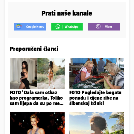
Prati naše kanale
Preporučeni članci
FOTO 'Dala sam otkaz
FOTO Pogledajte bogatu
kao programerka. Toliko
ponudu i cijene ribe na
sam lijepa da su po meni
šibenskoj tržnici
napravili lutku'