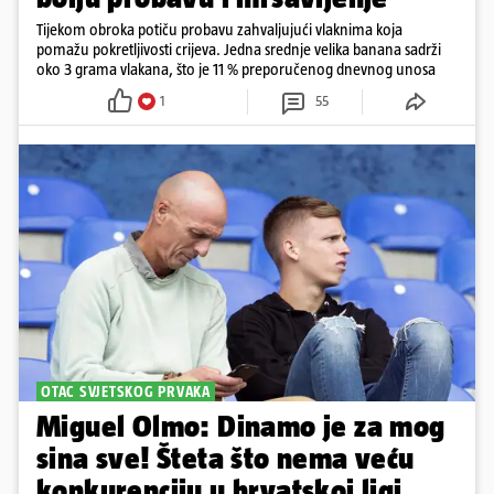
Tijekom obroka potiču probavu zahvaljujući vlaknima koja
pomažu pokretljivosti crijeva. Jedna srednje velika banana sadrži
oko 3 grama vlakana, što je 11 % preporučenog dnevnog unosa
1
55
OTAC SVJETSKOG PRVAKA
Miguel Olmo: Dinamo je za mog
sina sve! Šteta što nema veću
konkurenciju u hrvatskoj ligi...