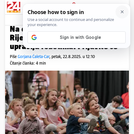
PRIJAVA
Native sadržaj
DIGITALNI RECEPT
Na eventu Budi chef škole u
Rijeci djeca će učiti kako se
upravlja robotima! Prijavite se
Piše
Gorjana Ćaleta-Car
,
petak, 22.8.2025. u 12:10
Čitanje članka: 4 min