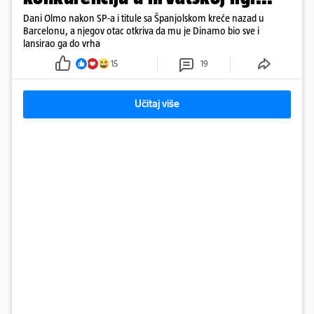
Dani Olmo nakon SP-a i titule sa Španjolskom kreće nazad u
Barcelonu, a njegov otac otkriva da mu je Dinamo bio sve i
lansirao ga do vrha
15
19
Učitaj više