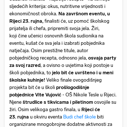
sljedećih kriterija: okus, nutritivne vrijednosti i
ekonomičnost obroka.
Na završnom eventu, u
Rijeci 23. rujna,
finalisti će, uz pomoć školskog
prijatelja ili chefa, pripremiti svoja jela. Žiri,
koji čine učenici osnovnih škola sudionika na
eventu, kušat će sva jela i izabrati pobjednika
natječaja. Osim prestižne titule, autor
pobjedničkog recepta, odnosno jela,
osvaja party
za svoj razred
, a ovisno o uvjetima koji postoje u
školi pobjednika, to
jelo bit će uvršteno i u meni
školske kuhinje!
Veliko finale ovogodišnjeg
projekta bit će u školi
prošlogodišnje
pobjednice Vite Vujović
- OŠ Nikole Tesle u Rijeci.
Njene
štrudlice s tikvicama i piletinom
osvojile su
žiri. Osim velikoga gastro finala, u
Rijeci će
23. rujna
u okviru eventa
Budi chef škole
biti
organizirane mnogobrojne dodatne aktivnosti za