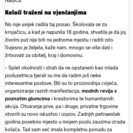
Nadica.
Kolači traženi na vjenčanjima
No nije uvijek radila taj posao. Školovala se za
krojačicu, a kad je napunila 18 godina, shvatila je da joj
životni put nije biti na jednome mjestu i raditi isto.
Svjesno je željela, kaže nam, mnogo se više dati i
žrtvovati za obitelj, kraj i domovinu.
- Splet okolnosti i strah da ne opstanem kao mlada
poduzetnica tjerali su me da radim još neke
interesantne poslove. Bili su to proizvodnja cvijeća,
organiziranje raznih manifestacija,
modnih revija s
poznatim glumcima
i kreatorima te humanitarnih
akcija. Otvaranje prve, pa i druge, privatne trgovine
stvorili su novo iskustvo i izazov. Zadnjih petnaestak
godina posebno mjesto u mojem poslu zauzima izrada
kolača. Tad sam već imala kompletnu ponudu za