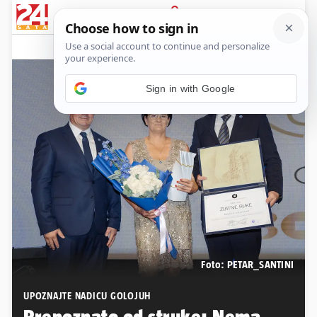
PRIJAVA
Native sadržaj
Komentari
3
Sign in with Google
Foto: PETAR_SANTINI
UPOZNAJTE NADICU GOLOJUH
Prepoznato od struke: Nema