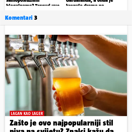
Komentari
3
LAGAN KAO LAGER
Zašto je ovo najpopularniji stil
piva na svijetu? Znalci kažu da