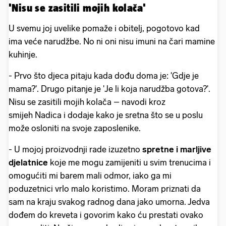
'Nisu se zasitili mojih kolača'
U svemu joj uvelike pomaže i obitelj, pogotovo kad
ima veće narudžbe. No ni oni nisu imuni na čari mamine
kuhinje.
- Prvo što djeca pitaju kada dođu doma je: 'Gdje je
mama?'. Drugo pitanje je 'Je li koja narudžba gotova?'.
Nisu se zasitili mojih kolača – navodi kroz
smijeh Nadica i dodaje kako je sretna što se u poslu
može osloniti na svoje zaposlenike.
- U mojoj proizvodnji rade izuzetno
spretne i marljive
djelatnice
koje me mogu zamijeniti u svim trenucima i
omogućiti mi barem mali odmor, iako ga mi
poduzetnici vrlo malo koristimo. Moram priznati da
sam na kraju svakog radnog dana jako umorna. Jedva
dođem do kreveta i govorim kako ću prestati ovako