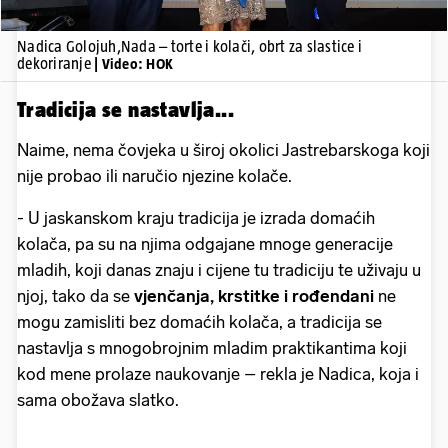
Nadica Golojuh,Nada – torte i kolači, obrt za slastice i
dekoriranje
| Video: HOK
Tradicija se nastavlja...
Naime, nema čovjeka u široj okolici Jastrebarskoga koji
nije probao ili naručio njezine kolače.
- U jaskanskom kraju tradicija je izrada domaćih
kolača, pa su na njima odgajane mnoge generacije
mladih, koji danas znaju i cijene tu tradiciju te uživaju u
njoj, tako da se
vjenčanja, krstitke i rođendani
ne
mogu zamisliti bez domaćih kolača, a tradicija se
nastavlja s mnogobrojnim mladim praktikantima koji
kod mene prolaze naukovanje – rekla je Nadica, koja i
sama obožava slatko.