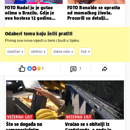
FOTO Nadal ju je gutao
FOTO Ronaldo se oprašta
očima u Brazilu. Gdje je
od momačkog života.
ova hostesa 12 godina
Procurili su detalji
poslije i kako izgleda?
glamuroznog vjenčanja
Odaberi temu koju želiš pratiti
Primaj sve nove vijesti o temi i budi u tijeku
slastičari
obrtnici
zlatne ruke
hok
3
3