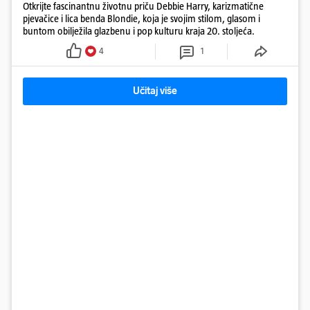
Otkrijte fascinantnu životnu priču Debbie Harry, karizmatične
pjevačice i lica benda Blondie, koja je svojim stilom, glasom i
buntom obilježila glazbenu i pop kulturu kraja 20. stoljeća.
4
1
Učitaj više