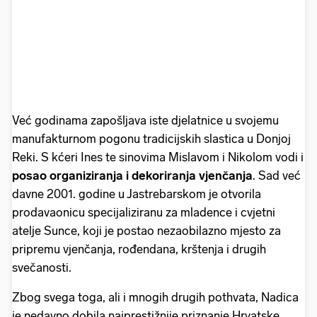
Već godinama zapošljava iste djelatnice u svojemu
manufakturnom pogonu tradicijskih slastica u Donjoj
Reki. S kćeri Ines te sinovima Mislavom i Nikolom vodi i
posao organiziranja i dekoriranja vjenčanja
. Sad već
davne 2001. godine u Jastrebarskom je otvorila
prodavaonicu specijaliziranu za mladence i cvjetni
atelje Sunce, koji je postao nezaobilazno mjesto za
pripremu vjenčanja, rođendana, krštenja i drugih
svečanosti.
Zbog svega toga, ali i mnogih drugih pothvata, Nadica
je nedavno dobila najprestižnije priznanje Hrvatske