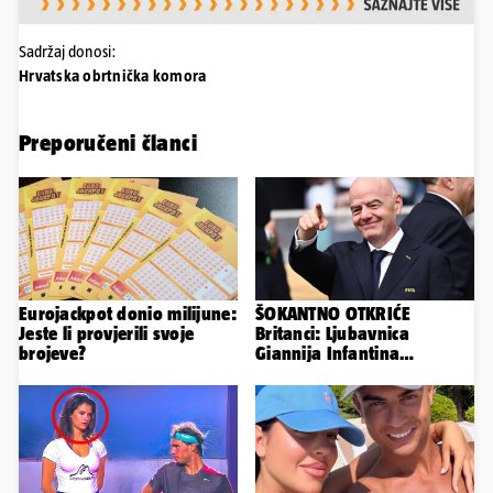
Sadržaj donosi:
Hrvatska obrtnička komora
Preporučeni članci
Eurojackpot donio milijune:
ŠOKANTNO OTKRIĆE
Jeste li provjerili svoje
Britanci: Ljubavnica
brojeve?
Giannija Infantina
isplaćena je novcem Uefe!?