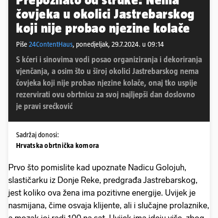
čovjeka u okolici Jastrebarskog
koji nije probao njezine kolače
Piše
24ContentHaus
,
ponedjeljak, 29.7.2024. u 09:14
S kćeri i sinovima vodi posao organiziranja i dekoriranja
vjenčanja, a osim što u široj okolici Jastrebarskog nema
čovjeka koji nije probao njezine kolače, onaj tko uspije
rezervirati ovu obrtnicu za svoj najljepši dan doslovno
je pravi srećković
Sadržaj donosi:
Hrvatska obrtnička komora
Prvo što pomislite kad upoznate Nadicu Golojuh,
slastičarku iz Donje Reke, predgrađa Jastrebarskog,
jest koliko ova žena ima pozitivne energije. Uvijek je
nasmijana, čime osvaja klijente, ali i slučajne prolaznike,