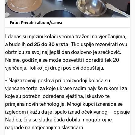
Foto: Privatni album/canva
I danas su njezini kolači veoma traženi na vjenčanjima,
a bude ih
od 25 do 30 vrsta
. Tko uspije rezervirati ovu
obrtnicu za svoj najljepši dan doslovno je srećković.
Naime, godišnje se može posvetiti i odraditi tek 20
vjenčanja. Toliko joj drugi poslovi dopuštaju.
- Najizazovniji poslovi pri proizvodnji kolača su
vjenčane torte, za koje ukrase radim najviše rukom i za
koje su potrebni određena vještina, iskustvo te
primjena novih tehnologija. Mnogi kupci iznenade se
izgledom i kažu da je ispalo iznad očekivanog – opisuje
Nadica, čija su slatka čuda dobila mnogobrojne
nagrade na natjecanjima slastičara.