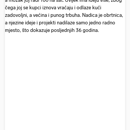
a mozak joj radi 100 na sat. Uvijek ima ideju više, zbog
čega joj se kupci iznova vraćaju i odlaze kući
zadovoljni, a većina i punog trbuha. Nadica je obrtnica,
a njezine ideje i projekti nadilaze samo jedno radno
mjesto, što dokazuje posljednjih 36 godina.