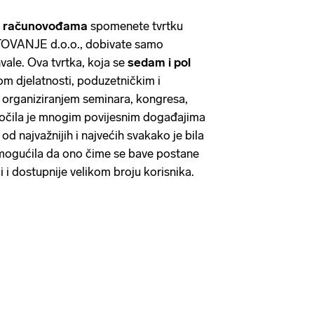
 i računovođama
spomenete tvrtku
ANJE d.o.o., dobivate samo
 hvale. Ova tvrtka, koja se
sedam i pol
m djelatnosti, poduzetničkim i
 organiziranjem seminara, kongresa,
dočila je mnogim povijesnim događajima
od najvažnijih i najvećih svakako je bila
omogućila da ono čime se bave postane
i i dostupnije velikom broju korisnika.