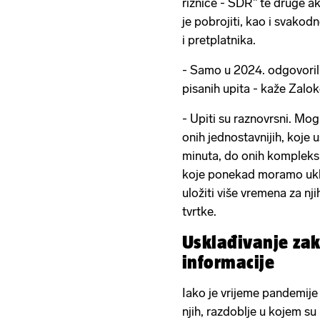
riznice - SDR" te druge ak
je pobrojiti, kao i svakod
i pretplatnika.
- Samo u 2024. odgovorili
pisanih upita - kaže Zalok
- Upiti su raznovrsni. Mog
onih jednostavnijih, koje 
minuta, do onih kompleksni
koje ponekad moramo uklju
uložiti više vremena za nji
tvrtke.
Usklađivanje za
informacije
Iako je vrijeme pandemije 
njih, razdoblje u kojem su