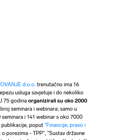
VANJE d.o.o.
trenutačno ima 16
lepezu usluga savjetuje i do nekoliko
. U 75 godina
organizirali su oko 2000
k broj seminara i webinara; samo u
0 seminara i 141 webinar s oko 7000
 publikacije, poput
"Financije, pravo i
k o porezima - TPP", "Sustav državne