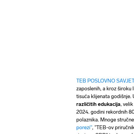
TEB POSLOVNO SAVJETO
zaposlenih, a kroz široku 
tisuća klijenata godišnje
različitih edukacija
, veli
2024. godini rekordnih 8
polaznika. Mnoge stručne
porezi"
, "TEB-ov priručni