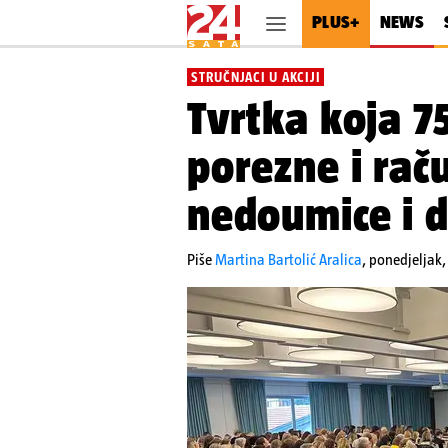
PLUS+
NEWS
STRUČNJACI U AKCIJI
Tvrtka koja 7
porezne i ra
nedoumice i 
Piše
Martina Bartolić Aralica
,
ponedjeljak,