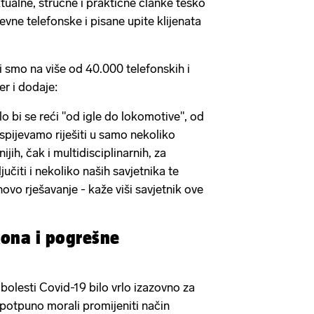
tualne, stručne i praktične članke teško
nevne telefonske i pisane upite klijenata
 smo na više od 40.000 telefonskih i
er i dodaje:
lo bi se reći "od igle do lokomotive", od
uspijevamo riješiti u samo nekoliko
jih, čak i multidisciplinarnih, za
čiti i nekoliko naših savjetnika te
hovo rješavanje - kaže viši savjetnik ove
kona i pogrešne
bolesti Covid-19 bilo vrlo izazovno za
 potpuno morali promijeniti način