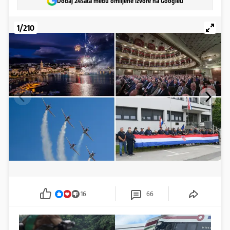
Dodaj 24sata među omiljene izvore na Googleu
1/210
16
66