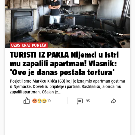
UŽAS KRAJ POREČA
TURISTI IZ PAKLA Nijemci u Istri
mu zapalili apartman! Vlasnik:
'Ovo je danas postala tortura'
Posjetili smo Markicu Kikića (63) koji je iznajmio apartman gostima
iz Njemačke. Doveli su prijatelje i partijali. Roštiljali su, a onda mu
zapalili apartman. Očajan je...
10
95