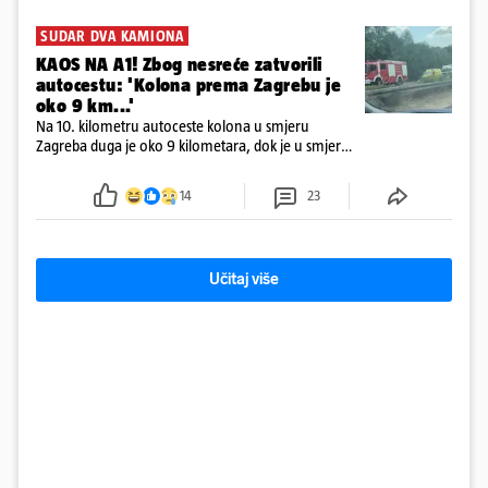
SUDAR DVA KAMIONA
KAOS NA A1! Zbog nesreće zatvorili
autocestu: 'Kolona prema Zagrebu je
oko 9 km...'
Na 10. kilometru autoceste kolona u smjeru
Zagreba duga je oko 9 kilometara, dok je u smjeru
mora kolona duga oko tri kilometra
14
23
Učitaj više