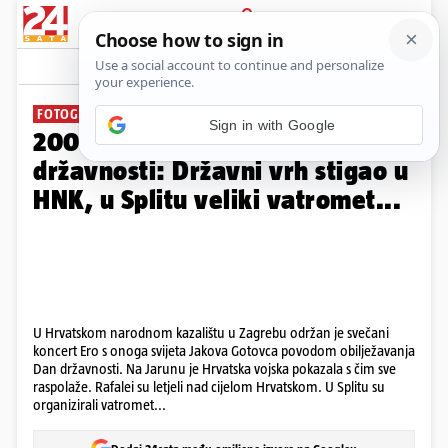
PRIJAVA
Galerija
Komentari
66
FOTOGALERIJA
200 fotografija s proslave Dana
državnosti: Državni vrh stigao u
HNK, u Splitu veliki vatromet...
U Hrvatskom narodnom kazalištu u Zagrebu održan je svečani
koncert Ero s onoga svijeta Jakova Gotovca povodom obilježavanja
Dan državnosti. Na Jarunu je Hrvatska vojska pokazala s čim sve
raspolaže. Rafalei su letjeli nad cijelom Hrvatskom. U Splitu su
organizirali vatromet...