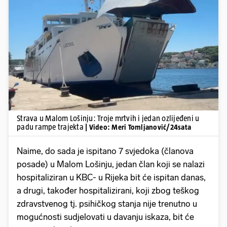
Pokretanje videa...
Strava u Malom Lošinju: Troje mrtvih i jedan ozlijeđeni u
padu rampe trajekta
| Video: Meri Tomljanović/24sata
Naime, do sada je ispitano 7 svjedoka (članova
posade) u Malom Lošinju, jedan član koji se nalazi
hospitaliziran u KBC- u Rijeka bit će ispitan danas,
a drugi, također hospitalizirani, koji zbog teškog
zdravstvenog tj. psihičkog stanja nije trenutno u
mogućnosti sudjelovati u davanju iskaza, bit će