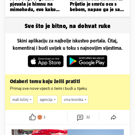
pjevala je himnu na
Prijetio je smrću ocu s
mimohodu, evo kako
bebom, napao ga je sa
danas izgleda Mia
svoja dva sina!
Negovetić
Sve što je bitno, na dohvat ruke
Skini aplikaciju za najbolje iskustvo portala. Čitaj,
komentiraj i budi uvijek u toku s najnovijim vijestima.
Odaberi temu koju želiš pratiti
Primaj sve nove vijesti o temi i budi u tijeku
mali lošinj
agencija
crna kronika
3
32