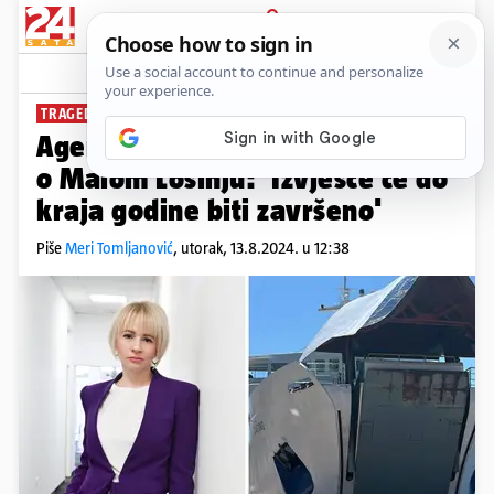
PRIJAVA
News
Komentari
32
TRAGEDIJA
Agencija za istraživanje nesreća
o Malom Lošinju: 'Izvješće će do
kraja godine biti završeno'
Piše
Meri Tomljanović
,
utorak, 13.8.2024. u 12:38