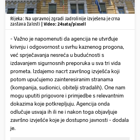
Rijeka: Na upravnoj zgradi Jadrolinije izvješena je crna
zastava žalosti
| Video: 24sata/pixsell
- Važno je napomenuti da agencija ne utvrđuje
krivnju i odgovornost u svrhu kaznenog progona,
već sprječavanja nesreća u budućnosti s
izdavanjem sigurnosnih preporuka u sva tri vida
prometa. Izdajemo nacrt završnog izvješća koji
potom upućujemo zainteresiranim stranama
(kompanija, sudionici, obitelji stradalih). One nam
mogu uputiti prigovore i primjedbe s relevantnim
dokazima koje potkrepljuju. Agencija onda
odlučuje usvaja ih ili ne i nakon toga objavljuje
završno izvješće koje je dostupno javnosti - dodala
je.