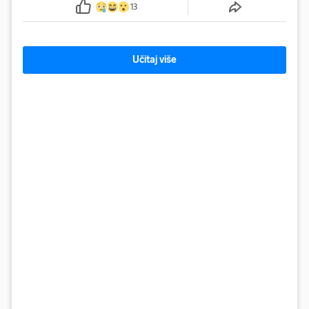
13
Učitaj više