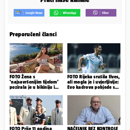
Preporučeni članci
FOTO Žena s
FOTO Rijeka srušila Ilves,
'najsavršenijim tijelom'
ali mogla je i uvjerljivije:
pozirala je u bikiniju i
Evo kadrova pobjede s
pokazala svoje bujne
Rujevice
obline...
FOTO Prije 11 godina
NAČELNIK BEZ KONTROLE