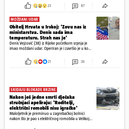
23
87
MOŽDANI UDAR
Obitelj Hrvata u Irskoj: 'Zovu nas iz
ministarstva. Denis sada ima
temperaturu. Strah nas je'
Denis Vejzović (38) iz Rijeke početkom srpnja je
imao moždani udar. Operiran je i završio je u komi.
Obitelj ga želi prebaciti u Hrvatsku, kažu kako
tamošnji liječnici ne vjeruju u oporavak: 'Imamo
21
26
72 sata'
SKIDAJU BLOKADE BRZINE
Nakon još jedne smrti dječaka
stručnjaci apeliraju: 'Roditelji,
električni romobili nisu igračke'
Maloljetnik je preminuo u zagrebačkoj bolnici
nakon što je pao s električnog romobila u Velikoj
Gorici. Liječnici: ‘Ozljede su sve jezivije’