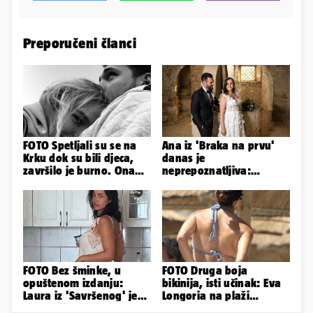
Preporučeni članci
FOTO Spetljali su se na
Ana iz 'Braka na prvu'
Krku dok su bili djeca,
danas je
završilo je burno. Ona
neprepoznatljiva:
sad želi 50 milijuna eura
Odselila je iz Hrvatske, a
ovako sad izgleda
FOTO Bez šminke, u
FOTO Druga boja
opuštenom izdanju:
bikinija, isti učinak: Eva
Laura iz 'Savršenog' je
Longoria na plaži
objavila fotke sa svog
pipkala svoje zanosne