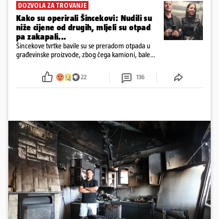
DOZVOLA ZA TROVANJE
Kako su operirali Šincekovi: Nudili su
niže cijene od drugih, mljeli su otpad
pa zakapali...
Šincekove tvrtke bavile su se preradom otpada u
građevinske proizvode, zbog čega kamioni, bale
plastike i samljeveni materijal dugo nisu izazivali
sumnju
22
136