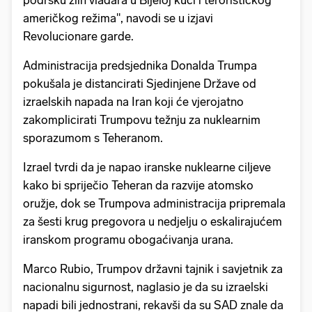
podršku zlih vladara u Bijeloj kući i terorističkog
američkog režima", navodi se u izjavi
Revolucionare garde.
Administracija predsjednika Donalda Trumpa
pokušala je distancirati Sjedinjene Države od
izraelskih napada na Iran koji će vjerojatno
zakomplicirati Trumpovu težnju za nuklearnim
sporazumom s Teheranom.
Izrael tvrdi da je napao iranske nuklearne ciljeve
kako bi spriječio Teheran da razvije atomsko
oružje, dok se Trumpova administracija pripremala
za šesti krug pregovora u nedjelju o eskalirajućem
iranskom programu obogaćivanja urana.
Marco Rubio, Trumpov državni tajnik i savjetnik za
nacionalnu sigurnost, naglasio je da su izraelski
napadi bili jednostrani, rekavši da su SAD znale da