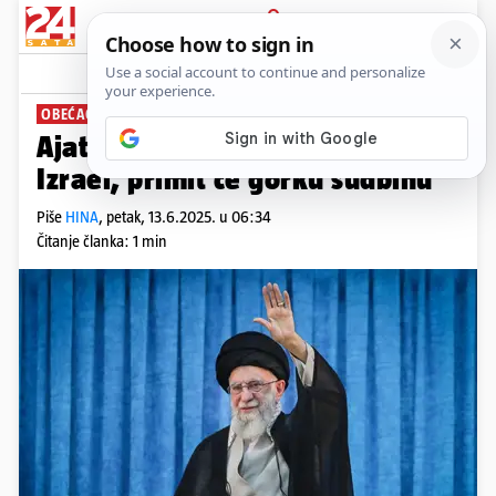
PRIJAVA
News
Komentari
63
OBEĆAO ODMAZDU
Ajatolah Hamnei: 'Kaznit ćemo
Izrael, primit će gorku sudbinu'
Piše
HINA
,
petak, 13.6.2025. u 06:34
Čitanje članka: 1 min