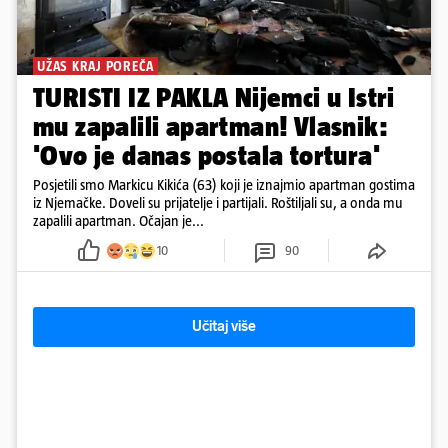
UŽAS KRAJ POREČA
TURISTI IZ PAKLA Nijemci u Istri
mu zapalili apartman! Vlasnik:
'Ovo je danas postala tortura'
Posjetili smo Markicu Kikića (63) koji je iznajmio apartman gostima
iz Njemačke. Doveli su prijatelje i partijali. Roštiljali su, a onda mu
zapalili apartman. Očajan je...
10
90
Učitaj više