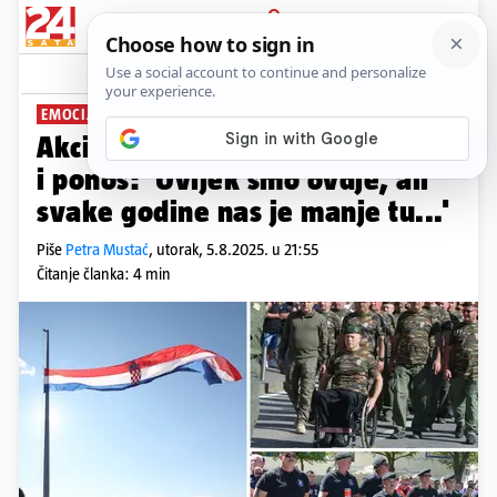
PRIJAVA
News
Komentari
17
EMOCIJE NA 30. OBLJETNICU DANA POBJEDE
Akcija Oluja sjećanje je na slavu
i ponos: 'Uvijek smo ovdje, ali
svake godine nas je manje tu...'
Piše
Petra Mustać
,
utorak, 5.8.2025. u 21:55
Čitanje članka: 4 min