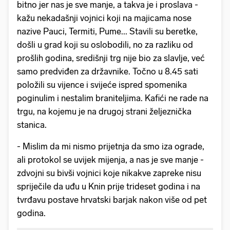
bitno jer nas je sve manje, a takva je i proslava -
kažu nekadašnji vojnici koji na majicama nose
nazive Pauci, Termiti, Pume... Stavili su beretke,
došli u grad koji su oslobodili, no za razliku od
prošlih godina, središnji trg nije bio za slavlje, već
samo predviđen za državnike. Točno u 8.45 sati
položili su vijence i svijeće ispred spomenika
poginulim i nestalim braniteljima. Kafići ne rade na
trgu, na kojemu je na drugoj strani željeznička
stanica.
- Mislim da mi nismo prijetnja da smo iza ograde,
ali protokol se uvijek mijenja, a nas je sve manje -
zdvojni su bivši vojnici koje nikakve zapreke nisu
spriječile da uđu u Knin prije trideset godina i na
tvrđavu postave hrvatski barjak nakon više od pet
godina.