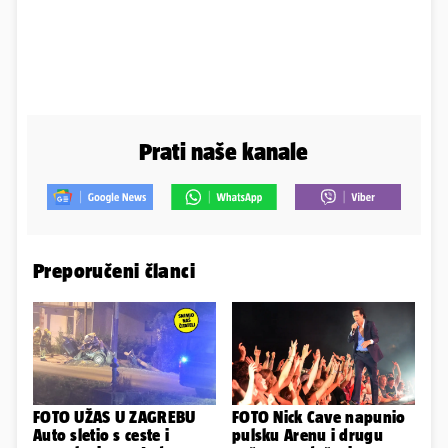
Prati naše kanale
Preporučeni članci
FOTO UŽAS U ZAGREBU
FOTO Nick Cave napunio
Auto sletio s ceste i
pulsku Arenu i drugu