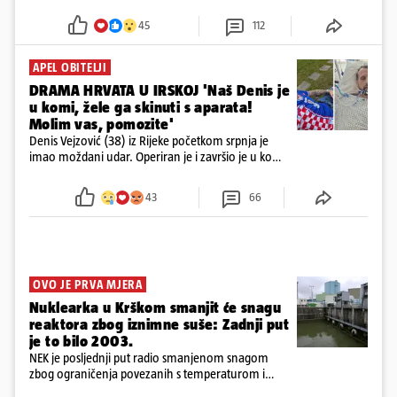
godine
45
112
APEL OBITELJI
DRAMA HRVATA U IRSKOJ 'Naš Denis je
u komi, žele ga skinuti s aparata!
Molim vas, pomozite'
Denis Vejzović (38) iz Rijeke početkom srpnja je
imao moždani udar. Operiran je i završio je u komi.
Obitelj ga želi prebaciti u Hrvatsku, kažu kako
tamošnji liječnici ne vjeruju u oporavak: 'Imamo
43
66
72 sata'
OVO JE PRVA MJERA
Nuklearka u Krškom smanjit će snagu
reaktora zbog iznimne suše: Zadnji put
je to bilo 2003.
NEK je posljednji put radio smanjenom snagom
zbog ograničenja povezanih s temperaturom i
protokom rijeke Save 2003. godine, kada je