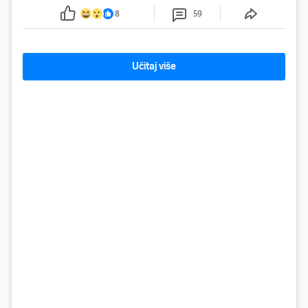
smanjenje snage bilo potrebno više od 90 dana.
8
59
Učitaj više