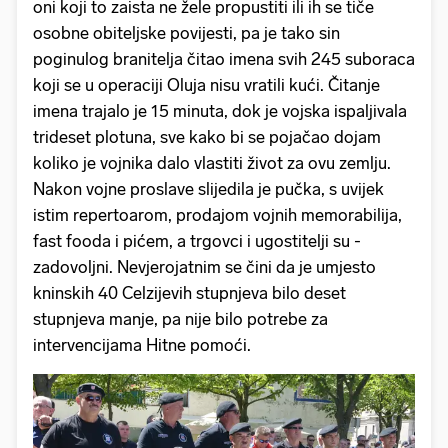
oni koji to zaista ne žele propustiti ili ih se tiče
osobne obiteljske povijesti, pa je tako sin
poginulog branitelja čitao imena svih 245 suboraca
koji se u operaciji Oluja nisu vratili kući. Čitanje
imena trajalo je 15 minuta, dok je vojska ispaljivala
trideset plotuna, sve kako bi se pojačao dojam
koliko je vojnika dalo vlastiti život za ovu zemlju.
Nakon vojne proslave slijedila je pučka, s uvijek
istim repertoarom, prodajom vojnih memorabilija,
fast fooda i pićem, a trgovci i ugostitelji su -
zadovoljni. Nevjerojatnim se čini da je umjesto
kninskih 40 Celzijevih stupnjeva bilo deset
stupnjeva manje, pa nije bilo potrebe za
intervencijama Hitne pomoći.