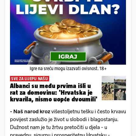
Igre na sreću mogu izazvati ovisnost. 18+
SVE ZA LIJEPU NAŠU
Albanci su među prvima išli u
rat za domovinu: 'Hrvatska je
krvarila, nismo uopće dvoumili'
- Naš narod kroz
višestoljetnu tešku i često krvavu
povijest zaslužio je život u slobodi i blagostanju.
Dužnost nam je tu žrtvu pretočiti u djela - u
pravednu, sigurnu i prosperitetnu Hrvatsku -