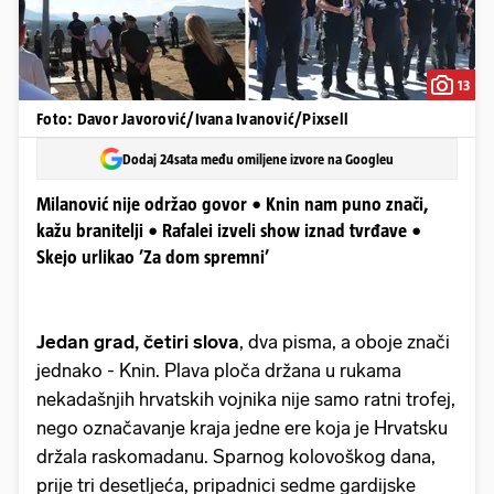
13
Foto: Davor Javorović/Ivana Ivanović/Pixsell
Dodaj 24sata među omiljene izvore na Googleu
Milanović nije održao govor • Knin nam puno znači,
kažu branitelji • Rafalei izveli show iznad tvrđave •
Skejo urlikao ’Za dom spremni’
Jedan grad, četiri slova
, dva pisma, a oboje znači
jednako - Knin. Plava ploča držana u rukama
nekadašnjih hrvatskih vojnika nije samo ratni trofej,
nego označavanje kraja jedne ere koja je Hrvatsku
držala raskomadanu. Sparnog kolovoškog dana,
prije tri desetljeća, pripadnici sedme gardijske