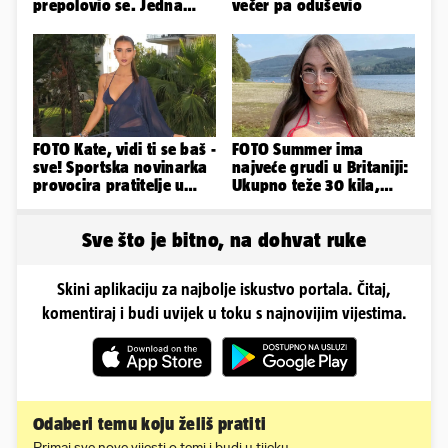
prepolovio se. Jedna
večer pa oduševio
osoba poginula!
FOTO Kate, vidi ti se baš -
FOTO Summer ima
sve! Sportska novinarka
najveće grudi u Britaniji:
provocira pratitelje u
Ukupno teže 30 kila,
oskudnim haljinama
razmišljam o
smanjivanju...
Sve što je bitno, na dohvat ruke
Skini aplikaciju za najbolje iskustvo portala. Čitaj,
komentiraj i budi uvijek u toku s najnovijim vijestima.
Odaberi temu koju želiš pratiti
Primaj sve nove vijesti o temi i budi u tijeku