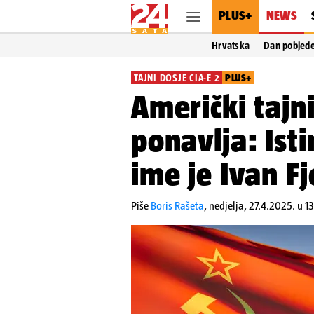
PLUS+
NEWS
Hrvatska
Dan pobjed
TAJNI DOSJE CIA-E 2
PLUS+
Američki tajni
ponavlja: Isti
ime je Ivan F
Piše
Boris Rašeta
,
nedjelja, 27.4.2025. u 1