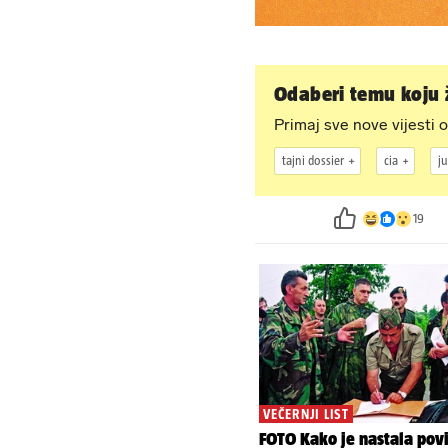
Odaberi temu koju ž
Primaj sve nove vijesti o
tajni dossier
cia
ju
19