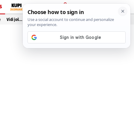
S
PRIJAVA
e
Vidi još…