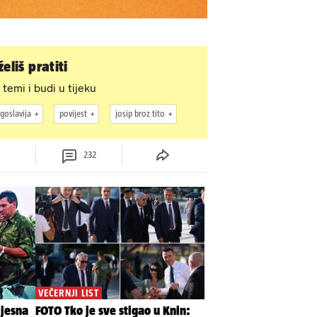
eliš pratiti
 temi i budi u tijeku
goslavija
povijest
josip broz tito
232