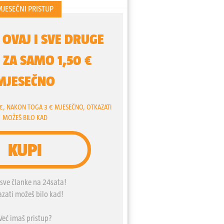
iranom a ne stvarnom sukobu sa
 sukob trebao doprinijeti infiltraciji