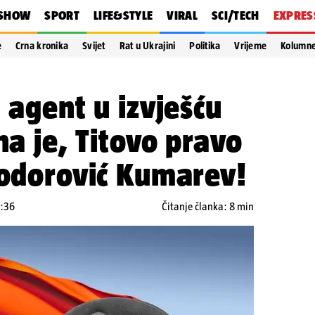
SHOW
SPORT
LIFE&STYLE
VIRAL
SCI/TECH
EXPRES
e
Crna kronika
Svijet
Rat u Ukrajini
Politika
Vrijeme
Kolumn
 agent u izvješću
na je, Titovo pravo
jodorović Kumarev!
3:36
Čitanje članka: 8 min