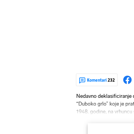
Komentari
232
Nedavno deklasificiranje 
“Duboko grlo” koje je prati
1948. godine, na vrhuncu s
su u vrhu sovjetske drža
Maršal Fjodorovič Kumarev