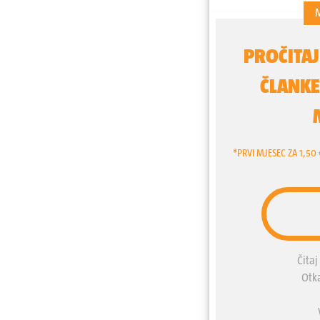
kako je Tito bio u inscen
Staljinom, a taj je režirani
komunizma na zapad.