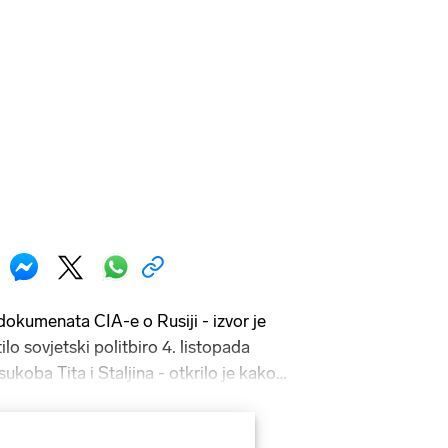
dokumenata CIA-e o Rusiji - izvor je
lo sovjetski politbiro 4. listopada
ukoba Tita i Staljina - otkrilo je kako
ve Tita navodno znali pod pseudonimom
. CIA-in agent u izvještaju iznosi tezu