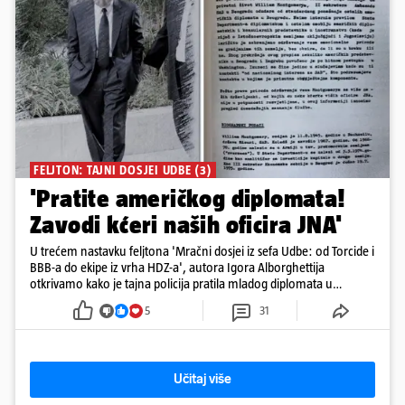
FELJTON: TAJNI DOSJEI UDBE (3)
'Pratite američkog diplomata!
Zavodi kćeri naših oficira JNA'
U trećem nastavku feljtona 'Mračni dosjei iz sefa Udbe: od Torcide i
BBB-a do ekipe iz vrha HDZ-a', autora Igora Alborghettija
otkrivamo kako je tajna policija pratila mladog diplomata u
Beogradu...
5
31
Učitaj više