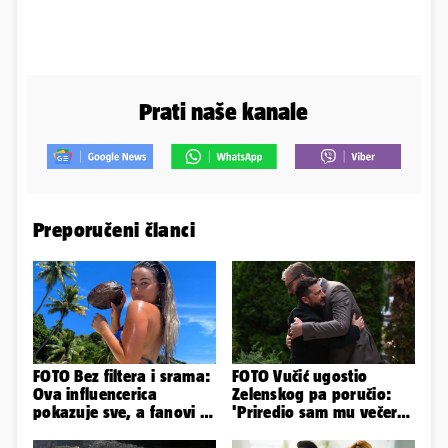
Prati naše kanale
Preporučeni članci
FOTO Bez filtera i srama:
FOTO Vučić ugostio
Ova influencerica
Zelenskog pa poručio:
pokazuje sve, a fanovi je
'Priredio sam mu večeru
naprosto obožavaju!
i poželio dobrodošlicu'