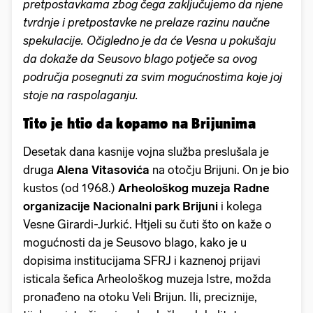
pretpostavkama zbog čega zaključujemo da njene
tvrdnje i pretpostavke ne prelaze razinu naučne
spekulacije. Očigledno je da će Vesna u pokušaju
da dokaže da Seusovo blago potječe sa ovog
područja posegnuti za svim mogućnostima koje joj
stoje na raspolaganju.
Tito je htio da kopamo na Brijunima
Desetak dana kasnije vojna služba preslušala je
druga
Alena Vitasovića
na otočju Brijuni. On je bio
kustos (od 1968.)
Arheološkog muzeja Radne
organizacije Nacionalni park Brijuni
i kolega
Vesne Girardi-Jurkić. Htjeli su čuti što on kaže o
mogućnosti da je Seusovo blago, kako je u
dopisima institucijama SFRJ i kaznenoj prijavi
isticala šefica Arheološkog muzeja Istre, možda
pronađeno na otoku Veli Brijun. Ili, preciznije,