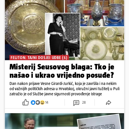
FELJTON: TAJNI DOSJEI UDBE (5)
Misterij Seusovog blaga: Tko je
našao i ukrao vrijedno posuđe?
Dan nakon prijave Vesne Girardi-Jurkić, koja je završila i na nekim
od važnijih političkih adresa u Hrvatskoj, okružni javni tužitelj u Puli
zatražio je od Službe javne sigurnosti provođenje istrage
14
28