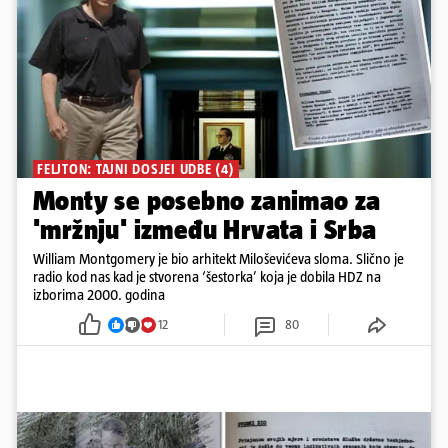
FELJTON: TAJNI DOSJEI UDBE (4)
Monty se posebno zanimao za
'mržnju' između Hrvata i Srba
William Montgomery je bio arhitekt Miloševićeva sloma. Slično je
radio kod nas kad je stvorena ‘šestorka’ koja je dobila HDZ na
izborima 2000. godina
12
80