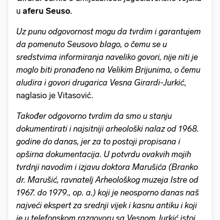
u
aferu Seuso
.
Uz punu odgovornost mogu da tvrdim i garantujem
da pomenuto Seusovo blago, o čemu se u
sredstvima informiranja naveliko govori, nije niti je
moglo biti pronađeno na Velikim Brijunima, o čemu
aludira i govori drugarica Vesna Girardi-Jurkić
,
naglasio je Vitasović.
Također odgovorno tvrdim da smo u stanju
dokumentirati i najsitniji arheološki nalaz od 1968.
godine do danas, jer za to postoji propisana i
opširna dokumentacija. U potvrdu ovakvih mojih
tvrdnji navodim i izjavu doktora Marušića (Branko
dr. Marušić, ravnatelj Arheološkog muzeja Istre od
1967. do 1979., op. a.) koji je neosporno danas naš
najveći ekspert za srednji vijek i kasnu antiku i koji
je u telefonskom razgovoru sa Vesnom Jurkić istoj