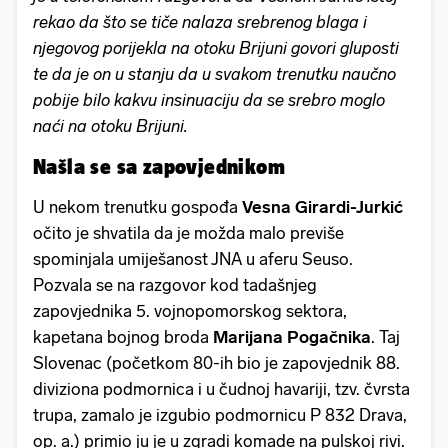
rekao da što se tiče nalaza srebrenog blaga i
njegovog porijekla na otoku Brijuni govori gluposti
te da je on u stanju da u svakom trenutku naučno
pobije bilo kakvu insinuaciju da se srebro moglo
naći na otoku Brijuni.
Našla se sa zapovjednikom
U nekom trenutku gospođa
Vesna Girardi-Jurkić
očito je shvatila da je možda malo previše
spominjala umiješanost JNA u aferu Seuso.
Pozvala se na razgovor kod tadašnjeg
zapovjednika 5. vojnopomorskog sektora,
kapetana bojnog broda
Marijana Pogačnika
. Taj
Slovenac (početkom 80-ih bio je zapovjednik 88.
diviziona podmornica i u čudnoj havariji, tzv. čvrsta
trupa, zamalo je izgubio podmornicu P 832 Drava,
op. a.) primio ju je u zgradi komade na pulskoj rivi.