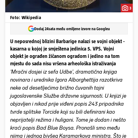
3
Foto: Wikipedia
Dodaj 24sata među omiljene izvore na Googleu
U neposrednoj blizini Barbarige nalazi se vojni objekt -
kasarna u kojoj je smještena jedinica 5. VPS. Vojni
objekt je ograđen žičanom ogradom i jedino na tom
mjestu do sada nisu vršena arheološka istraživanja
'Mračni dosjei iz sefa Udbe', dramatična knjiga
novinara i urednika Igora Alborghettija razotkriva
neke od desetljećima brižno čuvanih tajni
jugoslavenske Službe državne sigurnosti. U knjizi je
objavljen i nikad prije viđeni popis 243 pripadnika
tvrde splitske Torcide koji su bili definirani kao
neprijatelji režima i huligani. Tome je dodan i nešto
kraći popis Bad Blue Boysa. Pronašli smo među
njima i jednog bivšeg Karamarkova ministra. Što je