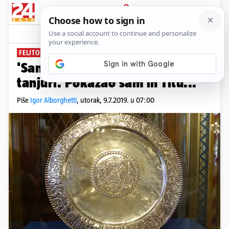
PRIJAVA
News
Komentari
48
FELJTON: TAJNI DOSJEI UDBE (6)
'Sanirao se neki zid i iskočili su
tanjuri. Pokazao sam ih Titu...'
Piše
Igor Alborghetti
,
utorak, 9.7.2019. u 07:00