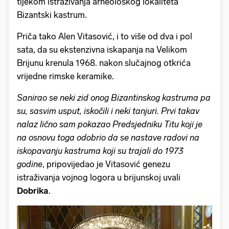
tijekom istraživanja arheološkog lokaliteta
Bizantski kastrum.
Priča tako Alen Vitasović, i to više od dva i pol
sata, da su ekstenzivna iskapanja na Velikom
Brijunu krenula 1968. nakon slučajnog otkrića
vrijedne rimske keramike.
Sanirao se neki zid onog Bizantinskog kastruma pa
su, sasvim usput, iskočili i neki tanjuri. Prvi takav
nalaz lično sam pokazao Predsjedniku Titu koji je
na osnovu toga odobrio da se nastave radovi na
iskopavanju kastruma koji su trajali do 1973
godine
, pripovijedao je Vitasović genezu
istraživanja vojnog logora u brijunskoj uvali
Dobrika
.