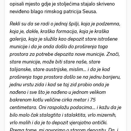
opisali mjesto gdje je stoljećima stajalo skriveno
neviđeno blago rimskog patricija Seusa.
Rekli su da se radi o jednoj špilji, koja je podzemna,
koja je, dakle, kraška formacija, koja je kraška
galerija, koja je služila kao depozit stare istrošene
municije i da je onda došlo do proširenja toga
prostora za potrebe depozita nove municije. Znači,
stare municije, može biti stare naše, stare
talijanske, stare austrijske, mislim... i da je kod
proširenja toga prostora došlo se na jednu barijeru,
jednu vrstu zida i kad se taj zid probio onda je
nađeno i sve što je nađeno u jednom velikom
bakrenom kotlu veličine cirka metar i 75
centimetara. Oni raspolažu podacima... i kažu da je
bilo malo čak stalagtita i stalaktita, vrlo mizernih,
vrlo malih i da je to depozit vjerojatno antički.
Prema tome, mi govorimo o starom depozitu. Da, i