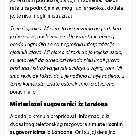
zone u Istri podudaraju s vojnim zonama. Nakon
rata u ta područja nisu mogli ući arheolozi, dodala
je, te nisu mogli ni istraživati.
To je činjenica. Mislim, to ne možemo negirati kad
je činjenica, doslovno je rekla kapetanu bojnog
broda i ogradila se od pogrešnih interpretacija
njezinih izjava. Mi nismo ni rekli da je vojska uzela,
mi smo rekli da arheolozi nikada nisu imali pravo
pristupa i istraživanja niti uviđaja u vojnoj zoni. Mi
smo rekli, de fakto, da li je nađeno ili nije nađeno, u
tome kontekstu, znate ostavili smo to otvoreno
,
pojasnila je.
Misteriozni sugovornici iz Londona
A onda je krenula prepričavati informacije iz
dvosatnog telefonskog razgovora s
misterioznim
sugovornicima iz Londona
. Oni su joj detaljno