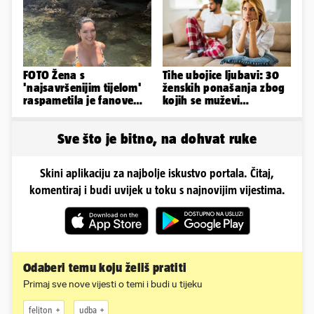
FOTO Žena s
Tihe ubojice ljubavi: 30
'najsavršenijim tijelom'
ženskih ponašanja zbog
raspametila je fanove
kojih se muževi
zaigranim fotkama iz
emocionalno distanciraju
plićaka
Sve što je bitno, na dohvat ruke
Skini aplikaciju za najbolje iskustvo portala. Čitaj,
komentiraj i budi uvijek u toku s najnovijim vijestima.
Odaberi temu koju želiš pratiti
Primaj sve nove vijesti o temi i budi u tijeku
feljton
udba