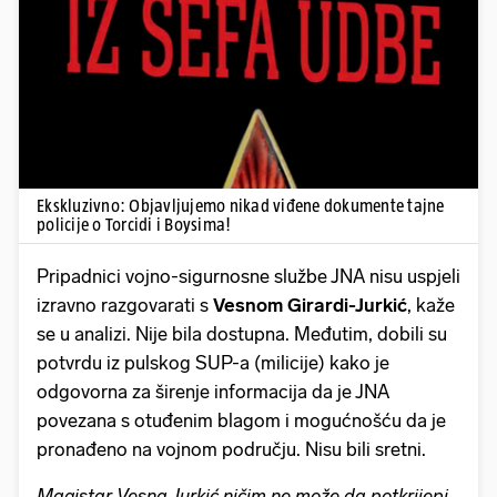
Pokretanje videa...
Ekskluzivno: Objavljujemo nikad viđene dokumente tajne
policije o Torcidi i Boysima!
Pripadnici vojno-sigurnosne službe JNA nisu uspjeli
izravno razgovarati s
Vesnom Girardi-Jurkić
, kaže
se u analizi. Nije bila dostupna. Međutim, dobili su
potvrdu iz pulskog SUP-a (milicije) kako je
odgovorna za širenje informacija da je JNA
povezana s otuđenim blagom i mogućnošću da je
pronađeno na vojnom području. Nisu bili sretni.
Magistar Vesna Jurkić ničim ne može da potkrijepi