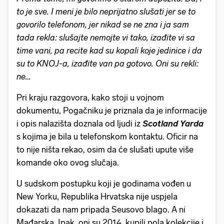
to je sve. I meni je bilo neprijatno slušati jer se to
govorilo telefonom, jer nikad se ne zna i ja sam
tada rekla: slušajte nemojte vi tako, izađite vi sa
time vani, pa recite kad su kopali koje jedinice i da
su to KNOJ-a, izađite van pa gotovo. Oni su rekli:
ne…
Pri kraju razgovora, kako stoji u vojnom
dokumentu, Pogačniku je priznala da je informacije
i opis nalazišta doznala od ljudi iz
Scotland Yarda
s kojima je bila u telefonskom kontaktu. Oficir na
to nije ništa rekao, osim da će slušati upute više
komande oko ovog slučaja.
U sudskom postupku koji je godinama vođen u
New Yorku, Republika Hrvatska nije uspjela
dokazati da nam pripada Seusovo blago. A ni
Mađarska. Ipak, oni su 2014. kupili pola kolekcije i