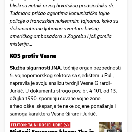
bliski savjetnik prvog hrvatskog predsjednika dr.
Tuđmana pričao agentima komunističke tajne
policije o francuskim nuklearnim tajnama, kako su
dokumentirane ljubavne avanture bivšeg
američkog ambasadora u Zagrebu i još gomila
misterija...
KOS protiv Vesne
Služba sigurnosti JNA
, točnije organ bezbednosti
5. vojnopomorskog sektora sa sjedištem u Puli,
napravila je svoju analizu tvrdnji Vesne Girardi-
Jurkić. U dokumentu strogo pov. br. 4-101, od 13.
ožujka 1990. spominju čuvane vojne zone,
arheološka iskapanja te neke ocjene ponašanja i
samoga karaktera Vesne Girardi-Jurkić.
FELJTON: TAJNI DOSJEI UDBE (5)
Misterij Seusovog blaga: Tko je