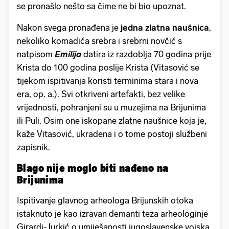
se pronašlo nešto sa čime ne bi bio upoznat.
Nakon svega pronađena je
jedna zlatna naušnica
,
nekoliko komadića srebra i srebrni novčić s
natpisom
Emilija
datira iz razdoblja 70 godina prije
Krista do 100 godina poslije Krista (Vitasović se
tijekom ispitivanja koristi terminima stara i nova
era, op. a.). Svi otkriveni artefakti, bez velike
vrijednosti, pohranjeni su u muzejima na Brijunima
ili Puli. Osim one iskopane zlatne naušnice koja je,
kaže Vitasović, ukradena i o tome postoji službeni
zapisnik.
Blago nije moglo biti nađeno na
Brijunima
Ispitivanje glavnog arheologa Brijunskih otoka
istaknuto je kao izravan demanti teza arheologinje
Girardi-Jurkić o umiješanosti jugoslavenske vojska