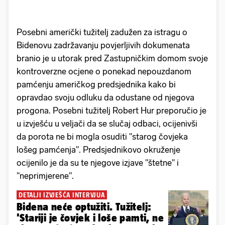
Posebni američki tužitelj zadužen za istragu o
Bidenovu zadržavanju povjerljivih dokumenata
branio je u utorak pred Zastupničkim domom svoje
kontroverzne ocjene o ponekad nepouzdanom
pamćenju američkog predsjednika kako bi
opravdao svoju odluku da odustane od njegova
progona. Posebni tužitelj Robert Hur preporučio je
u izvješću u veljači da se slučaj odbaci, ocijenivši
da porota ne bi mogla osuditi "starog čovjeka
lošeg pamćenja". Predsjednikovo okruženje
ocijenilo je da su te njegove izjave "štetne" i
"neprimjerene".
DETALJI IZVJEŠĆA INTERVJUA
Bidena neće optužiti. Tužitelj:
'Stariji je čovjek i loše pamti, ne