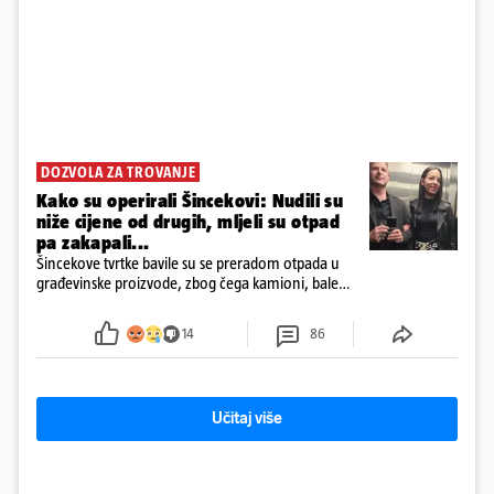
DOZVOLA ZA TROVANJE
Kako su operirali Šincekovi: Nudili su
niže cijene od drugih, mljeli su otpad
pa zakapali...
Šincekove tvrtke bavile su se preradom otpada u
građevinske proizvode, zbog čega kamioni, bale
plastike i samljeveni materijal dugo nisu izazivali
sumnju
14
86
Učitaj više