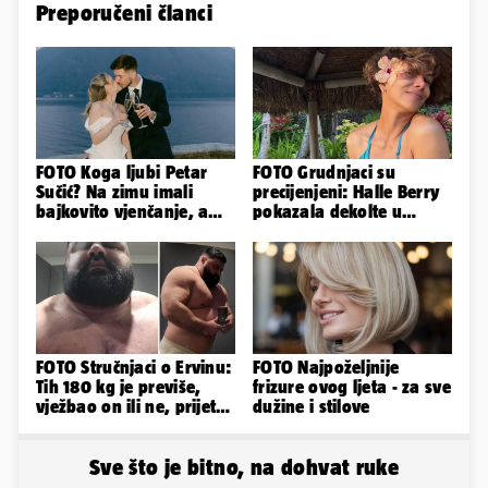
Preporučeni članci
FOTO Koga ljubi Petar
FOTO Grudnjaci su
Sučić? Na zimu imali
precijenjeni: Halle Berry
bajkovito vjenčanje, a
pokazala dekolte u
sada je na svijet stigao -
zavodljivoj satenskoj
sin!
haljinici
FOTO Stručnjaci o Ervinu:
FOTO Najpoželjnije
Tih 180 kg je previše,
frizure ovog ljeta - za sve
vježbao on ili ne, prijete
dužine i stilove
mu mnoge komplikacije
Sve što je bitno, na dohvat ruke