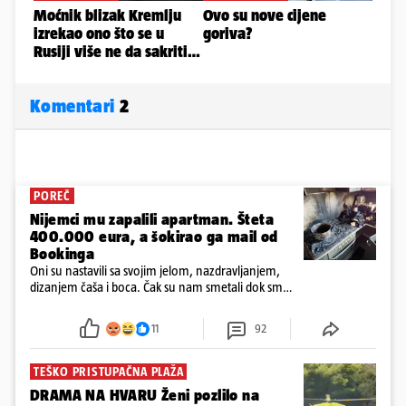
Komentari
2
POREČ
Nijemci mu zapalili apartman. Šteta
400.000 eura, a šokirao ga mail od
Bookinga
Oni su nastavili sa svojim jelom, nazdravljanjem,
dizanjem čaša i boca. Čak su nam smetali dok smo
u panici kupili crijeva kako bismo pokušali ugasiti
požar, rekao je vlasnik
11
92
TEŠKO PRISTUPAČNA PLAŽA
DRAMA NA HVARU Ženi pozlilo na