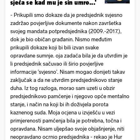
sjeća se kad mu je sin umro...'
- Prikupili smo dokaze da je predsjednik svjesno
zadržao povjerljive dokumente nakon završetka
svojeg mandata potpredsjednika (2009.-2017.),
dok je bio običan građanin. Nismo međutim
prikupili dokaze koji bi bili izvan svake
opravdane sumnje. oja zadaća bila je da utvrdim je
li predsjednik sačuvao ili širio povjerljive
informacije 'svjesno'. Nisam mogao donijeti takav
zaključak a da ne utvrdim predsjednikovo stanje
duha. Iz tog razloga, morao sam uzeti u obzir
predsjednikovo pamćenje i njegovo opće mentalno
stanje, i način na koji bi ih doživjela porota
kaznenog suda. Moja ocjena u izvješću u vezi
primjerenosti pamćenja bila je potrebna, točna i
opravdana. Nisam uljepšao svoje objašnjenje, niti
neopravdano ocrnio predsjednika - rekao je Hur