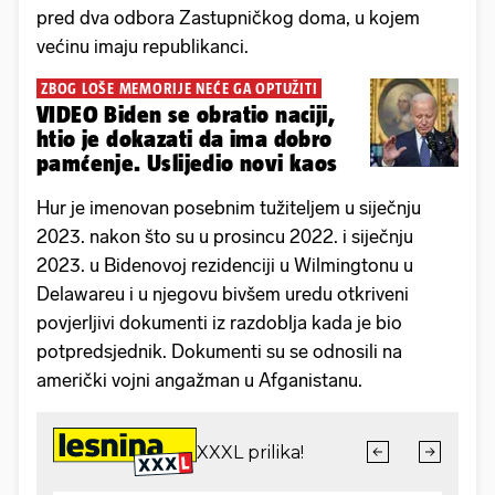
pred dva odbora Zastupničkog doma, u kojem
većinu imaju republikanci.
ZBOG LOŠE MEMORIJE NEĆE GA OPTUŽITI
VIDEO Biden se obratio naciji,
htio je dokazati da ima dobro
pamćenje. Uslijedio novi kaos
Hur je imenovan posebnim tužiteljem u siječnju
2023. nakon što su u prosincu 2022. i siječnju
2023. u Bidenovoj rezidenciji u Wilmingtonu u
Delawareu i u njegovu bivšem uredu otkriveni
povjerljivi dokumenti iz razdoblja kada je bio
potpredsjednik. Dokumenti su se odnosili na
američki vojni angažman u Afganistanu.