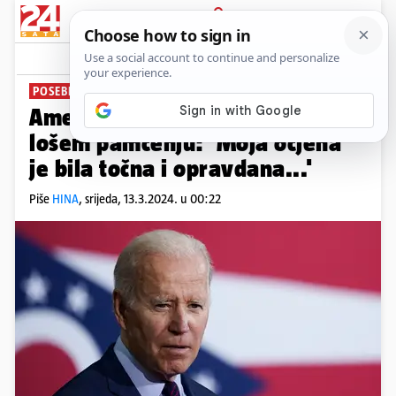
PRIJAVA
News
Komentari
2
POSEBNA ISTRAGA
Američki tužitelj o Bidenovom
lošem pamćenju: 'Moja ocjena
je bila točna i opravdana...'
Piše
HINA
,
srijeda, 13.3.2024. u 00:22