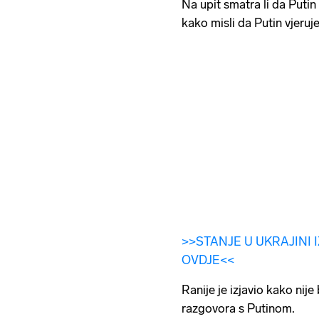
Na upit smatra li da Puti
kako misli da Putin vjeruj
>>STANJE U UKRAJINI 
OVDJE<<
Ranije je izjavio kako nij
razgovora s Putinom.