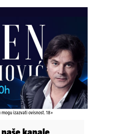
u mogu izazvati ovisnost. 18+
i naše kanale