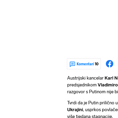
Komentari
10
Austrijski kancelar
Karl 
predsjednikom
Vladimir
razgovor s Putinom nije bio
Tvrdi da je Putin prilično 
Ukrajini
, usprkos povlačen
više tjedana stagnacije.