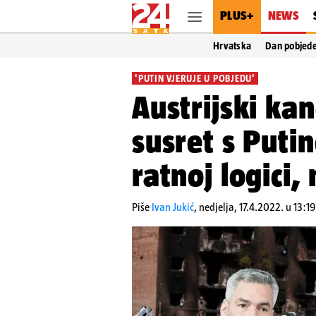
PLUS+
NEWS
Hrvatska
Dan pobjed
'PUTIN VJERUJE U POBJEDU'
Austrijski ka
susret s Puti
ratnoj logici,
Piše
Ivan Jukić
,
nedjelja, 17.4.2022. u 13:19