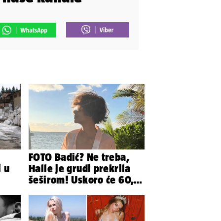
FOTO Badić? Ne treba,
i u
Halle je grudi prekrila
šeširom! Uskoro će 60,
ljetuje u golim izdanjima