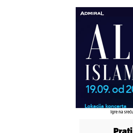
Igre na sreć
Prat