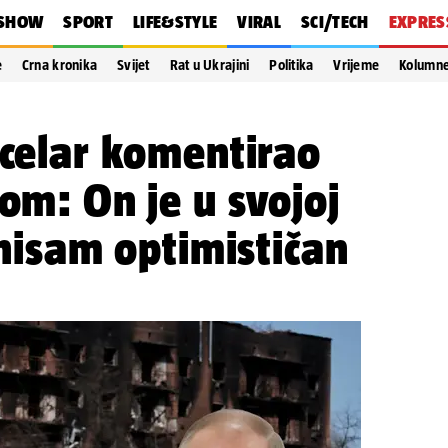
SHOW
SPORT
LIFE&STYLE
VIRAL
SCI/TECH
EXPRES
e
Crna kronika
Svijet
Rat u Ukrajini
Politika
Vrijeme
Kolumn
ncelar komentirao
nom: On je u svojoj
 nisam optimističan