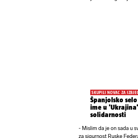
SKUPILI NOVAC ZA IZBJE
Španjolsko selo
ime u 'Ukrajina
solidarnosti
- Mislim da je on sada u sv
za sigurnost Ruske Feder