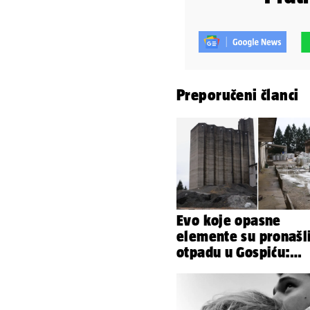
Preporučeni članci
Evo koje opasne
elemente su pronašl
otpadu u Gospiću:
Moguće je daljnje
širenje štete!