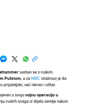
Nehammer
sastao se s ruskim
om Putinom
, a za
NBC
istaknuo je da
 prijateljski, već iskren i oštar.
uvjeren u svoju
vojnu operaciju u
ju ruskih snaga iz dijela zemlje nakon