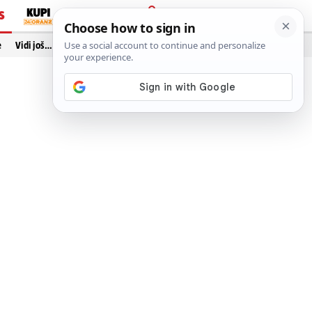
S
PRIJAVA
e
Vidi još…