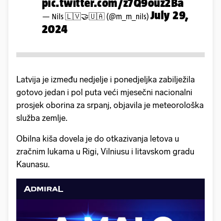
pic.twitter.com/z7Q9ouz2Ba
July 29,
— Nils 🇱🇻🤝🇺🇦 (@m_m_nils)
2024
Latvija je između nedjelje i ponedjeljka zabilježila
gotovo jedan i pol puta veći mjesečni nacionalni
prosjek oborina za srpanj, objavila je meteorološka
služba zemlje.
Obilna kiša dovela je do otkazivanja letova u
zračnim lukama u Rigi, Vilniusu i litavskom gradu
Kaunasu.