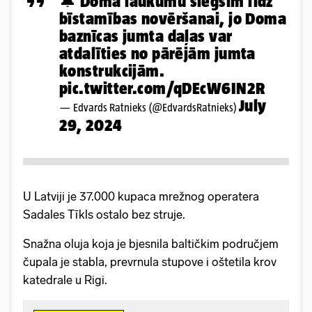
🔔 Doma laukumu slēgsim līdz
bīstamības novēršanai, jo Doma
baznīcas jumta daļas var
atdalīties no pārējām jumta
konstrukcijām.
pic.twitter.com/qDEcW6IN2R
July
— Edvards Ratnieks (@EdvardsRatnieks)
29, 2024
U Latviji je 37.000 kupaca mrežnog operatera
Sadales Tīkls ostalo bez struje.
Snažna oluja koja je bjesnila baltičkim područjem
čupala je stabla, prevrnula stupove i oštetila krov
katedrale u Rigi.