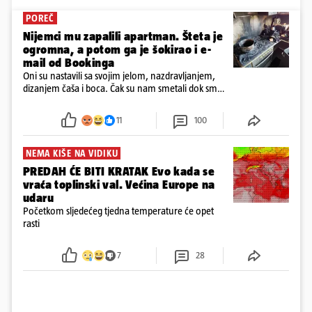
POREČ
Nijemci mu zapalili apartman. Šteta je
ogromna, a potom ga je šokirao i e-
mail od Bookinga
Oni su nastavili sa svojim jelom, nazdravljanjem,
dizanjem čaša i boca. Čak su nam smetali dok smo
u panici kupili crijeva kako bismo pokušali ugasiti
požar, rekao je vlasnik
11
100
NEMA KIŠE NA VIDIKU
PREDAH ĆE BITI KRATAK Evo kada se
vraća toplinski val. Većina Europe na
udaru
Početkom sljedećeg tjedna temperature će opet
rasti
7
28