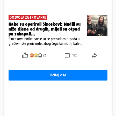
DOZVOLA ZA TROVANJE
Kako su operirali Šincekovi: Nudili su
niže cijene od drugih, mljeli su otpad
pa zakapali...
Šincekove tvrtke bavile su se preradom otpada u
građevinske proizvode, zbog čega kamioni, bale
plastike i samljeveni materijal dugo nisu izazivali
sumnju
22
132
Učitaj više