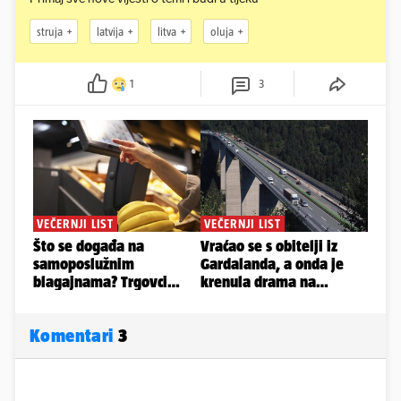
struja
latvija
litva
oluja
1
3
Komentari
3