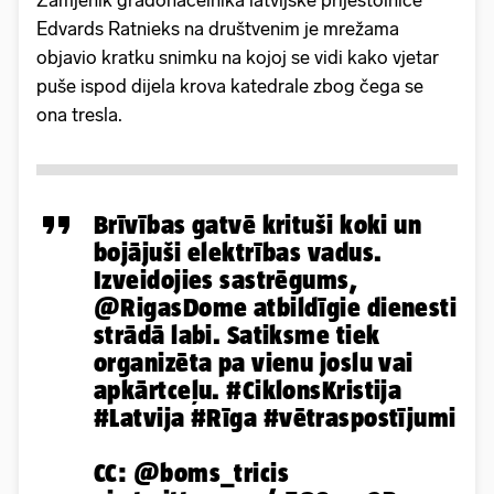
Zamjenik gradonačelnika latvijske prijestolnice
Edvards Ratnieks na društvenim je mrežama
objavio kratku snimku na kojoj se vidi kako vjetar
puše ispod dijela krova katedrale zbog čega se
ona tresla.
Brīvības gatvē krituši koki un
bojājuši elektrības vadus.
Izveidojies sastrēgums,
@RigasDome
atbildīgie dienesti
strādā labi. Satiksme tiek
organizēta pa vienu joslu vai
apkārtceļu.
#CiklonsKristija
#Latvija
#Rīga
#vētraspostījumi
CC:
@boms_tricis