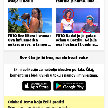
ostaje u Realu
završilo je burno. Ona
sad želi 50 milijuna eura
FOTO Bez filtera i srama:
FOTO Nadal ju je gutao
Ova influencerica
očima u Brazilu. Gdje je
pokazuje sve, a fanovi je
ova hostesa 12 godina
naprosto obožavaju!
poslije i kako izgleda?
Sve što je bitno, na dohvat ruke
Skini aplikaciju za najbolje iskustvo portala. Čitaj,
komentiraj i budi uvijek u toku s najnovijim vijestima.
Odaberi temu koju želiš pratiti
Primaj sve nove vijesti o temi i budi u tijeku