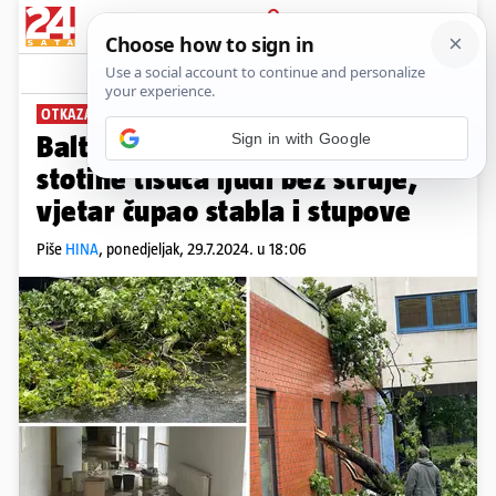
PRIJAVA
News
Komentari
3
OTKAZANI LETOVI
Baltičke snažne oluje ostavile
stotine tisuća ljudi bez struje,
vjetar čupao stabla i stupove
Piše
HINA
,
ponedjeljak, 29.7.2024. u 18:06