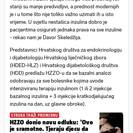
stariji su manje predvidljivi, a prednost modernijih
je i u tome što nije toliko važno uzimati ih u isto
vrijeme. U svjetlu nestašica inzulina dobro je
pacijentima osigurati jednaka prava na sve inzuline
- rekao nam je Davor Skeledžija.
Predstavnici Hrvatskog društva za endokrinologiju
i dijabetologiju Hrvatskog liječničkog zbora
(HDED-HLZ) i Hrvatskog dijabetološkog društva
(HDD) predlažu HZZO-u da se bazalni analozi
odobravaju za sve bolesnike kojima uvode
intenziviranu terapiju inzulinom (1 ili 2 injekcije
bazalnog inzulina + 3 injekcije kratkodjelujućeg
inzulina na dan, uz glavne obroke).
STRUKA TRAŽI PROMJENU
HZZO donio novu odluku: 'Ovo
je sramotno. Tjeraju djecu da