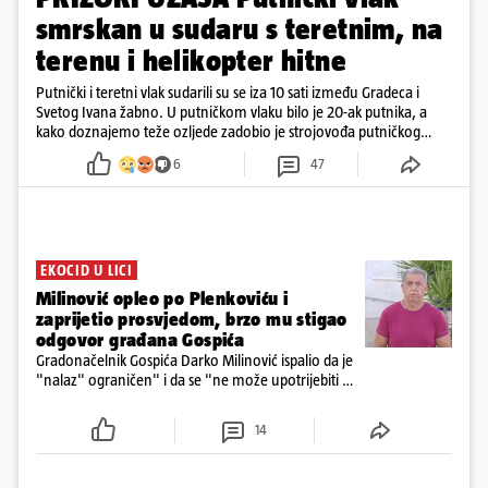
smrskan u sudaru s teretnim, na
terenu i helikopter hitne
Putnički i teretni vlak sudarili su se iza 10 sati između Gradeca i
Svetog Ivana žabno. U putničkom vlaku bilo je 20-ak putnika, a
kako doznajemo teže ozljede zadobio je strojovođa putničkog
vlaka. Zatvoren je promet, a fotoreporteri Prigorskog objavili su
6
47
prve snimke s mjesta sudara
EKOCID U LICI
Milinović opleo po Plenkoviću i
zaprijetio prosvjedom, brzo mu stigao
odgovor građana Gospića
Gradonačelnik Gospića Darko Milinović ispalio da je
"nalaz" ograničen" i da se "ne može upotrijebiti za
sudske sporove". Građani Gospića ga podsjetili da
ga je naručio Uskok i da je dio spisa
14