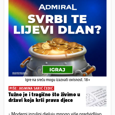
Igre na sreću mogu izazvati ovisnost. 18+
PIŠE: JASMINA SARIĆ ČEDIĆ
Tužno je i tragično što živimo u
državi koja krši prava djece
- Moderni inzulini djeluju mnogo više predvidljivo,