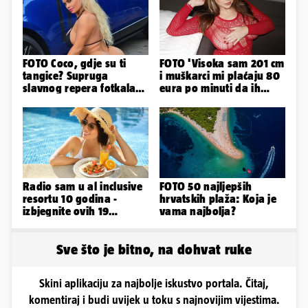
FOTO Coco, gdje su ti
FOTO 'Visoka sam 201 cm
tangice? Supruga
i muškarci mi plaćaju 80
slavnog repera fotkala
eura po minuti da ih
se ispred auta i pokazala
pokorim riječima'
sve
Radio sam u al inclusive
FOTO 50 najljepših
resortu 10 godina -
hrvatskih plaža: Koja je
izbjegnite ovih 19
vama najbolja?
grešaka i olakšajte si
odmor
Sve što je bitno, na dohvat ruke
Skini aplikaciju za najbolje iskustvo portala. Čitaj,
komentiraj i budi uvijek u toku s najnovijim vijestima.