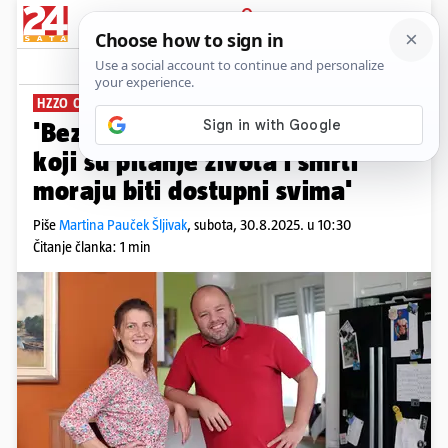
PRIJAVA
News
Komentari
7
HZZO OGRANIČAVA LIJEK
'Bez inzulina umiremo. Lijekovi
koji su pitanje života i smrti
moraju biti dostupni svima'
Piše
Martina Pauček Šljivak
,
subota, 30.8.2025. u 10:30
Čitanje članka: 1 min