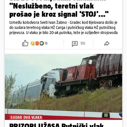
"Neslužbeno, teretni vlak
prošao je kroz signal 'STOJ'..."
Između kolodvora Sveti Ivan Žabno - Gradec kod Bjelovara došlo je
do sudara teretnog vlaka HŽ Carga i putničkog vlaka HŽ putničkog
prijevoza. U vlaku je bilo 20-ak putnika, teže je ozlijeđen strojovođa
18
155
SUDAR DVA VLAKA
PRIZORI UŽASA Putnički vlak