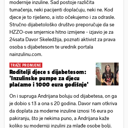
modernije inzuline. Sad postoje različita
tumačenja, neki pacijenti doplaćuju, neki ne. Kod
djece je to riješeno, a isto očekujemo i za odrasle.
Stručno dijabetološko društvo preporučuje da se
HZZO-ove smjernice hitno izmijene - izjavio je za
24sata Davor Skeledžija, poznati aktivist za prava
osoba s dijabetesom te urednik portala
nainzulinu.com.
TRAŽE PROMJENE
Roditelji djece s dijabetesom:
'Inzulinske pumpe za djecu
plaćamo i 1000 eura godišnje'
On i supruga Andrijana boluju od dijabetesa, on ga
je dobio s 13 a ona s 20 godina. Davor nam otkriva
da doplata za moderne inzuline iznosi 16 eura po
pakiranju, što je nekima puno, a Andrijana kaže
koliko su moderniji inzulini za mlađe osobe bolji.