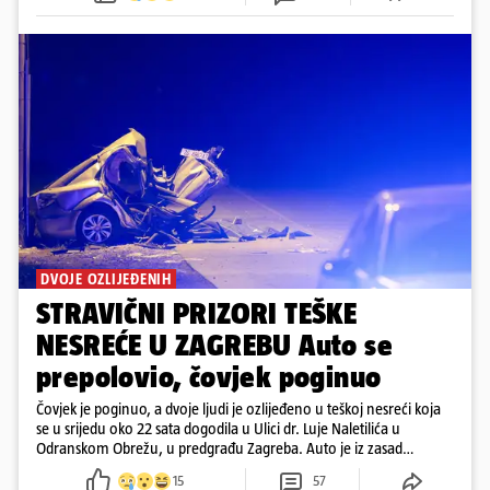
DVOJE OZLIJEĐENIH
STRAVIČNI PRIZORI TEŠKE
NESREĆE U ZAGREBU Auto se
prepolovio, čovjek poginuo
Čovjek je poginuo, a dvoje ljudi je ozlijeđeno u teškoj nesreći koja
se u srijedu oko 22 sata dogodila u Ulici dr. Luje Naletilića u
Odranskom Obrežu, u predgrađu Zagreba. Auto je iz zasad
neutvrđenih razloga sletio s kolnika, a od siline udara vozilo se
15
57
prepolovilo.