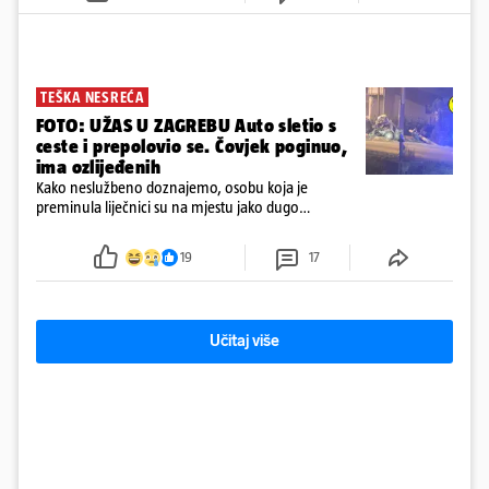
TEŠKA NESREĆA
FOTO: UŽAS U ZAGREBU Auto sletio s
ceste i prepolovio se. Čovjek poginuo,
ima ozlijeđenih
Kako neslužbeno doznajemo, osobu koja je
preminula liječnici su na mjestu jako dugo
reanimirali
19
17
Učitaj više