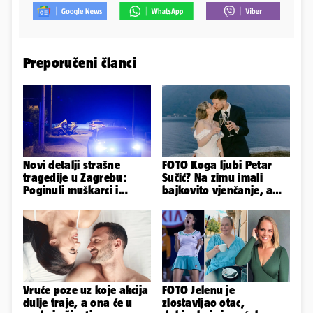
Preporučeni članci
Novi detalji strašne
FOTO Koga ljubi Petar
tragedije u Zagrebu:
Sučić? Na zimu imali
Poginuli muškarci i
bajkovito vjenčanje, a
vozačica otprije poznati
sada je na svijet stigao -
policiji
sin!
Vruće poze uz koje akcija
FOTO Jelenu je
dulje traje, a ona će u
zlostavljao otac,