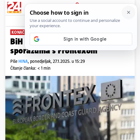
PRIJAVA
News
Komentari
0
KONAČNA ODLUKA?
BiH na korak do potpisivanja
sporazuma s Frontexom
Piše
HINA
,
ponedjeljak, 27.1.2025. u 15:29
Čitanje članka: < 1 min