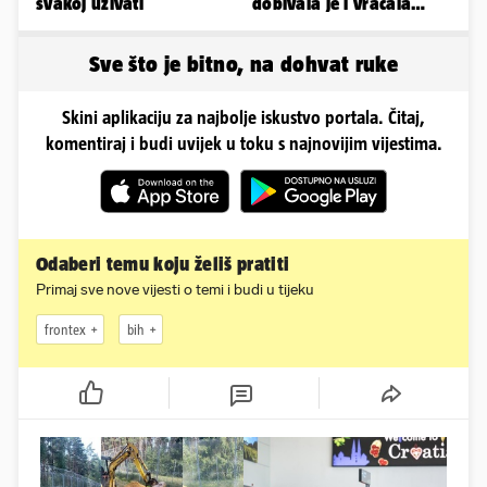
svakoj uživati
dobivala je i vraćala
kilograme: 'Brutalno me
tukao šakama'
Sve što je bitno, na dohvat ruke
Skini aplikaciju za najbolje iskustvo portala. Čitaj,
komentiraj i budi uvijek u toku s najnovijim vijestima.
Odaberi temu koju želiš pratiti
Primaj sve nove vijesti o temi i budi u tijeku
frontex
bih