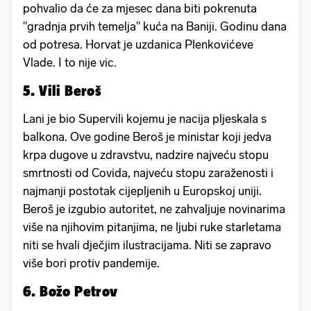
pohvalio da će za mjesec dana biti pokrenuta
"gradnja prvih temelja" kuća na Baniji. Godinu dana
od potresa. Horvat je uzdanica Plenkovićeve
Vlade. I to nije vic.
5. Vili Beroš
Lani je bio Supervili kojemu je nacija pljeskala s
balkona. Ove godine Beroš je ministar koji jedva
krpa dugove u zdravstvu, nadzire najveću stopu
smrtnosti od Covida, najveću stopu zaraženosti i
najmanji postotak cijepljenih u Europskoj uniji.
Beroš je izgubio autoritet, ne zahvaljuje novinarima
više na njihovim pitanjima, ne ljubi ruke starletama
niti se hvali dječjim ilustracijama. Niti se zapravo
više bori protiv pandemije.
6. Božo Petrov