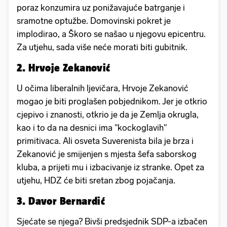
poraz konzumira uz ponižavajuće batrganje i
sramotne optužbe. Domovinski pokret je
implodirao, a Škoro se našao u njegovu epicentru.
Za utjehu, sada više neće morati biti gubitnik.
2. Hrvoje Zekanović
U očima liberalnih ljevičara, Hrvoje Zekanović
mogao je biti proglašen pobjednikom. Jer je otkrio
cjepivo i znanosti, otkrio je da je Zemlja okrugla,
kao i to da na desnici ima "kockoglavih"
primitivaca. Ali osveta Suverenista bila je brza i
Zekanović je smijenjen s mjesta šefa saborskog
kluba, a prijeti mu i izbacivanje iz stranke. Opet za
utjehu, HDZ će biti sretan zbog pojačanja.
3. Davor Bernardić
Sjećate se njega? Bivši predsjednik SDP-a izbačen