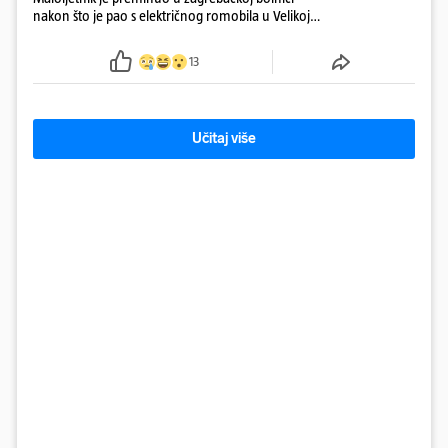
nakon što je pao s električnog romobila u Velikoj
Gorici. Liječnici: ‘Ozljede su sve jezivije’
13
Učitaj više