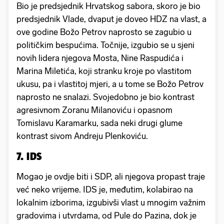
Bio je predsjednik Hrvatskog sabora, skoro je bio
predsjednik Vlade, dvaput je doveo HDZ na vlast, a
ove godine Božo Petrov naprosto se zagubio u
političkim bespućima. Točnije, izgubio se u sjeni
novih lidera njegova Mosta, Nine Raspudića i
Marina Miletića, koji stranku kroje po vlastitom
ukusu, pa i vlastitoj mjeri, a u tome se Božo Petrov
naprosto ne snalazi. Svojedobno je bio kontrast
agresivnom Zoranu Milanoviću i opasnom
Tomislavu Karamarku, sada neki drugi glume
kontrast sivom Andreju Plenkoviću.
7. IDS
Mogao je ovdje biti i SDP, ali njegova propast traje
već neko vrijeme. IDS je, međutim, kolabirao na
lokalnim izborima, izgubivši vlast u mnogim važnim
gradovima i utvrdama, od Pule do Pazina, dok je