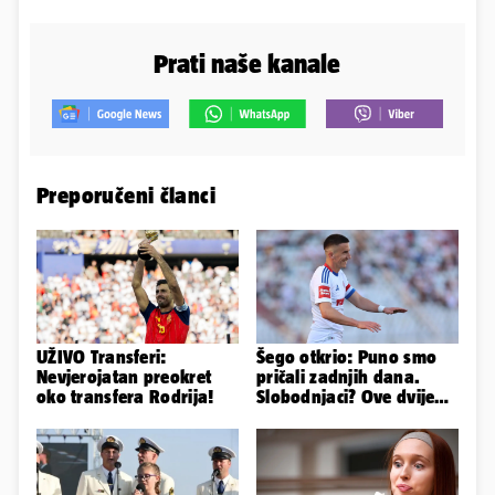
Prati naše kanale
Preporučeni članci
UŽIVO Transferi:
Šego otkrio: Puno smo
Nevjerojatan preokret
pričali zadnjih dana.
oko transfera Rodrija!
Slobodnjaci? Ove dvije
stvari su ključne...