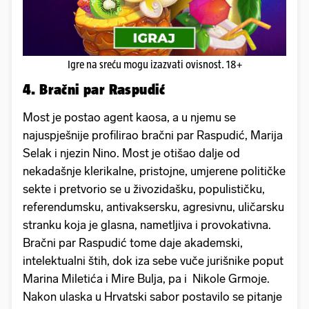
Igre na sreću mogu izazvati ovisnost. 18+
4. Bračni par Raspudić
Most je postao agent kaosa, a u njemu se
najuspješnije profilirao bračni par Raspudić, Marija
Selak i njezin Nino. Most je otišao dalje od
nekadašnje klerikalne, pristojne, umjerene političke
sekte i pretvorio se u živozidašku, populističku,
referendumsku, antivaksersku, agresivnu, uličarsku
stranku koja je glasna, nametljiva i provokativna.
Bračni par Raspudić tome daje akademski,
intelektualni štih, dok iza sebe vuče jurišnike poput
Marina Miletića i Mire Bulja, pa i Nikole Grmoje.
Nakon ulaska u Hrvatski sabor postavilo se pitanje