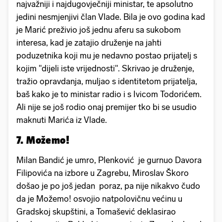
najvažniji i najdugovječniji ministar, te apsolutno
jedini nesmjenjivi član Vlade. Bila je ovo godina kad
je Marić preživio još jednu aferu sa sukobom
interesa, kad je zatajio druženje na jahti
poduzetnika koji mu je nedavno postao prijatelj s
kojim "dijeli iste vrijednosti". Skrivao je druženje,
tražio opravdanja, muljao s identitetom prijatelja,
baš kako je to ministar radio i s Ivicom Todorićem.
Ali nije se još rodio onaj premijer tko bi se usudio
maknuti Marića iz Vlade.
7. Možemo!
Milan Bandić je umro, Plenković je gurnuo Davora
Filipovića na izbore u Zagrebu, Miroslav Škoro
došao je po još jedan poraz, pa nije nikakvo čudo
da je Možemo! osvojio natpolovičnu većinu u
Gradskoj skupštini, a Tomašević deklasirao