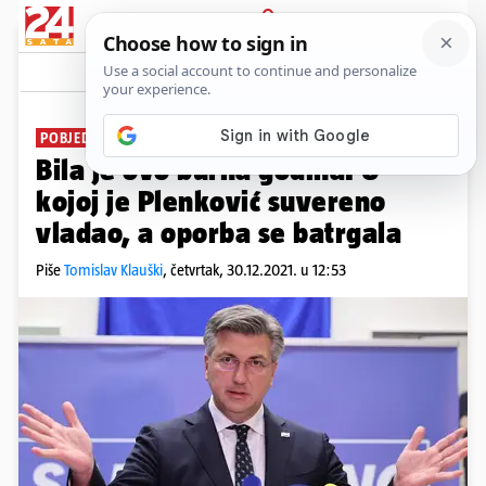
PRIJAVA
News
Komentari
71
POBJEDNICI I GUBITNICI
Bila je ovo burna godina. U
kojoj je Plenković suvereno
vladao, a oporba se batrgala
Piše
Tomislav Klauški
,
četvrtak, 30.12.2021. u 12:53