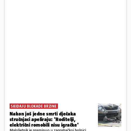
SKIDAJU BLOKADE BRZINE
Nakon još jedne smrti dječaka
stručnjaci apeliraju: 'Roditelji,
električni romobili nisu igračke'
Maloljetnik je preminuo u zagrebačkoj bolnici