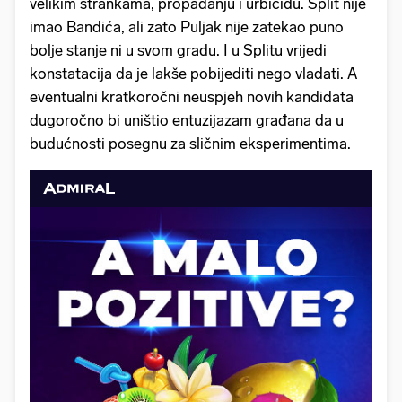
velikim strankama, propadanju i urbicidu. Split nije
imao Bandića, ali zato Puljak nije zatekao puno
bolje stanje ni u svom gradu. I u Splitu vrijedi
konstatacija da je lakše pobijediti nego vladati. A
eventualni kratkoročni neuspjeh novih kandidata
dugoročno bi uništio entuzijazam građana da u
budućnosti posegnu za sličnim eksperimentima.