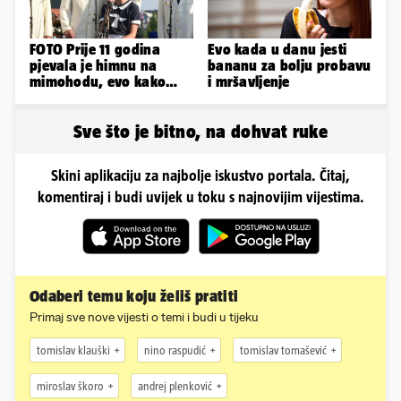
FOTO Prije 11 godina
Evo kada u danu jesti
pjevala je himnu na
bananu za bolju probavu
mimohodu, evo kako
i mršavljenje
danas izgleda Mia
Negovetić
Sve što je bitno, na dohvat ruke
Skini aplikaciju za najbolje iskustvo portala. Čitaj,
komentiraj i budi uvijek u toku s najnovijim vijestima.
Odaberi temu koju želiš pratiti
Primaj sve nove vijesti o temi i budi u tijeku
tomislav klauški
nino raspudić
tomislav tomašević
miroslav škoro
andrej plenković