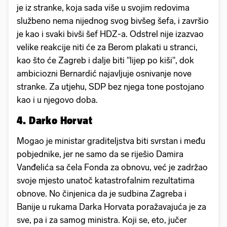
je iz stranke, koja sada više u svojim redovima
službeno nema nijednog svog bivšeg šefa, i završio
je kao i svaki bivši šef HDZ-a. Odstrel nije izazvao
velike reakcije niti će za Berom plakati u stranci,
kao što će Zagreb i dalje biti "lijep po kiši", dok
ambiciozni Bernardić najavljuje osnivanje nove
stranke. Za utjehu, SDP bez njega tone postojano
kao i u njegovo doba.
4. Darko Horvat
Mogao je ministar graditeljstva biti svrstan i među
pobjednike, jer ne samo da se riješio Damira
Vanđelića sa čela Fonda za obnovu, već je zadržao
svoje mjesto unatoč katastrofalnim rezultatima
obnove. No činjenica da je sudbina Zagreba i
Banije u rukama Darka Horvata poražavajuća je za
sve, pa i za samog ministra. Koji se, eto, jučer