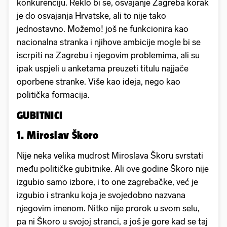
konkurenciju. Reklo bi se, osvajanje Zagreba korak
je do osvajanja Hrvatske, ali to nije tako
jednostavno. Možemo! još ne funkcionira kao
nacionalna stranka i njihove ambicije mogle bi se
iscrpiti na Zagrebu i njegovim problemima, ali su
ipak uspjeli u anketama preuzeti titulu najjače
oporbene stranke. Više kao ideja, nego kao
politička formacija.
GUBITNICI
1. Miroslav Škoro
Nije neka velika mudrost Miroslava Škoru svrstati
među političke gubitnike. Ali ove godine Škoro nije
izgubio samo izbore, i to one zagrebačke, već je
izgubio i stranku koja je svojedobno nazvana
njegovim imenom. Nitko nije prorok u svom selu,
pa ni Škoro u svojoj stranci, a još je gore kad se taj