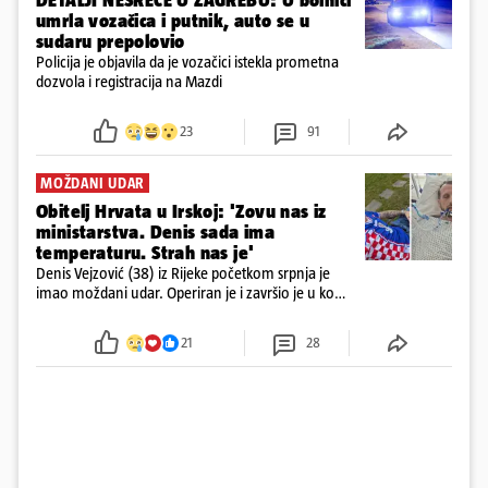
DETALJI NESREĆE U ZAGREBU: U bolnici
umrla vozačica i putnik, auto se u
sudaru prepolovio
Policija je objavila da je vozačici istekla prometna
dozvola i registracija na Mazdi
23
91
MOŽDANI UDAR
Obitelj Hrvata u Irskoj: 'Zovu nas iz
ministarstva. Denis sada ima
temperaturu. Strah nas je'
Denis Vejzović (38) iz Rijeke početkom srpnja je
imao moždani udar. Operiran je i završio je u komi.
Obitelj ga želi prebaciti u Hrvatsku, kažu kako
tamošnji liječnici ne vjeruju u oporavak: 'Imamo
21
28
72 sata'