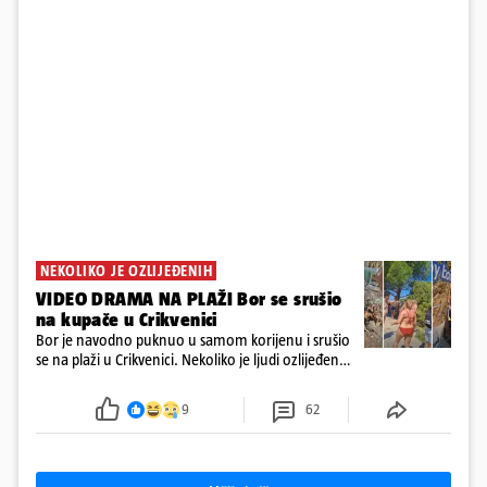
NEKOLIKO JE OZLIJEĐENIH
VIDEO DRAMA NA PLAŽI Bor se srušio
na kupače u Crikvenici
Bor je navodno puknuo u samom korijenu i srušio
se na plaži u Crikvenici. Nekoliko je ljudi ozlijeđeno,
ali navodno se ne radi o težim ozljedama
9
62