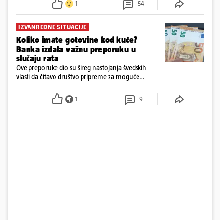
1
54
IZVANREDNE SITUACIJE
Koliko imate gotovine kod kuće?
Banka izdala važnu preporuku u
slučaju rata
Ove preporuke dio su šireg nastojanja švedskih
vlasti da čitavo društvo pripreme za moguće
posljedice vojnih ili kibernetičkih napada
1
9