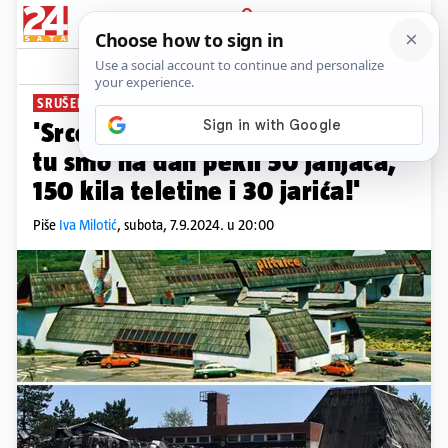
PRIJAVA
News
Komentari
90
SRUŠEN MOTEL PLITVICE
PLUS+
'Srce mi puca zbog rušenja. Pa
tu smo na dan pekli 50 janjaca,
150 kila teletine i 30 jarića!'
Piše
Iva Milotić
,
subota, 7.9.2024. u 20:00