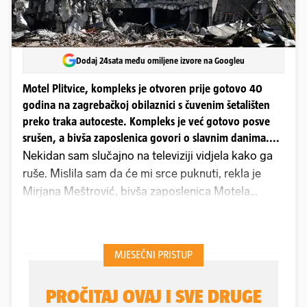
Dodaj 24sata među omiljene izvore na Googleu
Motel Plitvice, kompleks je otvoren prije gotovo 40
godina na zagrebačkoj obilaznici s čuvenim šetališten
preko traka autoceste. Kompleks je već gotovo posve
srušen, a bivša zaposlenica govori o slavnim danima....
Nekidan sam slučajno na televiziji vidjela kako ga
ruše. Mislila sam da će mi srce puknuti, rekla je
Mirjana Meštrović, bivša zaposlenica Motela
Plitvice, kultnog zdanja na zagrebačkoj obilaznici
koje je desetljećima ugošćivao turiste na dolasku i
odlasku iz Zagreba, a koje je nedavno srušeno u
sklopu projekta kojeg provode Hrvatske
autoceste.