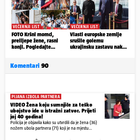
Komentari
90
PIJANA IZBOLA PARTNERA
VIDEO Žena koju sumnjiče za teško
ubojstvo ide u istražni zatvor. Prijeti
joj 40 godina!
Policija je objavila kako su utvrdili da je žena (36)
nožem ubola partnera (71) koji je na mjestu
preminuo. Imala je 2,03 promila. U nedjelju su je
ispitali i poslali u istražni zatvor