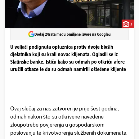
3
Dodaj 24sata među omiljene izvore na Googleu
U veljači podignuta optužnica protiv dvoje bivših
djelatnika koji su krali novac klijenata. Oglasili se iz
Slatinske banke. Ističu kako su odmah po otkriću afere
uručili otkaze te da su odmah namirili oštećene klijente
Ovaj slučaj za nas zatvoren je prije šest godina,
odmah nakon što su otkrivene navedene
zloupotrebe povjerenja u gospodarskom
poslovanju te krivotvorenja službenih dokumenata,