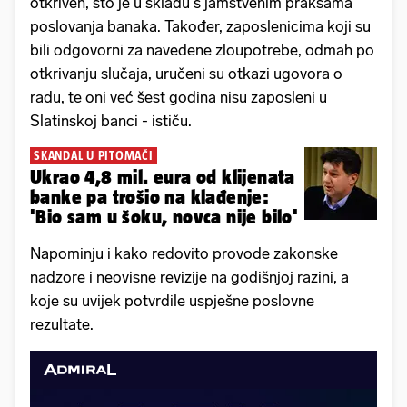
otkriven, što je u skladu s jamstvenim praksama
poslovanja banaka. Također, zaposlenicima koji su
bili odgovorni za navedene zloupotrebe, odmah po
otkrivanju slučaja, uručeni su otkazi ugovora o
radu, te oni već šest godina nisu zaposleni u
Slatinskoj banci - ističu.
SKANDAL U PITOMAČI
Ukrao 4,8 mil. eura od klijenata
banke pa trošio na klađenje:
'Bio sam u šoku, novca nije bilo'
Napominju i kako redovito provode zakonske
nadzore i neovisne revizije na godišnjoj razini, a
koje su uvijek potvrdile uspješne poslovne
rezultate.