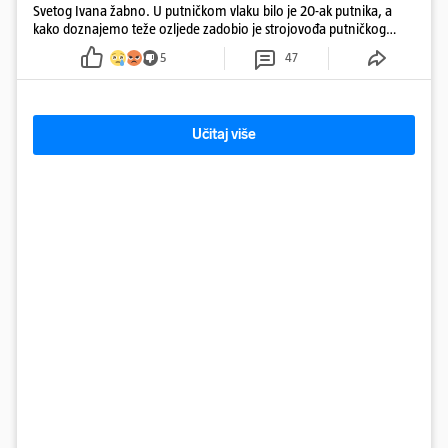
Svetog Ivana žabno. U putničkom vlaku bilo je 20-ak putnika, a
kako doznajemo teže ozljede zadobio je strojovođa putničkog
vlaka. Zatvoren je promet, a fotoreporteri Prigorskog objavili su
5
47
prve snimke s mjesta sudara
Učitaj više