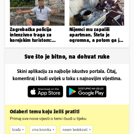
Zagrebačka policija
Nijemci mu zapalili
intenzivno traga za
apartman. Šteta je
korejskim turistom:
ogromna, a potom ga je
Nestao je u petak u
šokirao i e-mail od
Sesvetama
Bookinga
Sve što je bitno, na dohvat ruke
Skini aplikaciju za najbolje iskustvo portala. Čitaj,
komentiraj i budi uvijek u toku s najnovijim vijestima.
Odaberi temu koju želiš pratiti
Primaj sve nove vijesti o temi i budi u tijeku
krađa
crna kronika
neven bedeković