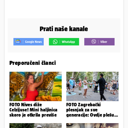
Prati naše kanale
Preporučeni članci
FOTO Nives diže
FOTO Zagrebački
Celzijuse! Mini haljinica
plesnjak za sve
skoro je otkrila previše
generacije: Ovdje plešu
baš svi