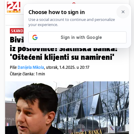
PRIJAVA
News
Komentari
2
SKANDAL U PITOMAČI
Bivši djelatnik ukrao 4,8 mil. €
iz poslovnice! Slatinska banka:
'Oštećeni klijenti su namireni'
Piše
Danijela Mikola
,
utorak, 1.4.2025. u 20:17
Čitanje članka: 1 min