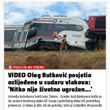
POLICIJA NA TERENU
VIDEO Oleg Butković posjetio
ozlijeđene u sudaru vlakova:
'Nitko nije životno ugrožen...'
Između kolodvora Sveti Ivan Žabno - Gradec kod Bjelovara došlo je
do sudara teretnog vlaka HŽ Carga i putničkog vlaka HŽ putničkog
prijevoza. U vlaku je bilo 20-ak putnika, teže je ozlijeđen strojovođa