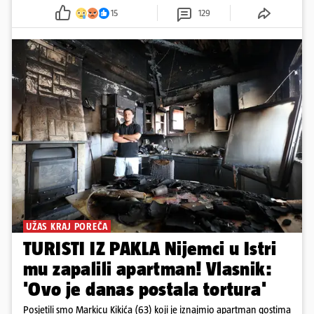
15
129
UŽAS KRAJ POREČA
TURISTI IZ PAKLA Nijemci u Istri
mu zapalili apartman! Vlasnik:
'Ovo je danas postala tortura'
Posjetili smo Markicu Kikića (63) koji je iznajmio apartman gostima