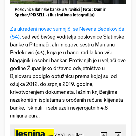
Poslovnica slatinske banke u Virovitici |
Foto: Damir
Spehar/PIXSELL - (Ilustrativna fotografija)
Za ukradeni novac sumnjiči se Nevena Bedekovića
(54),
sad već bivšeg voditelja poslovnice Slatinske
banke u Pitomači, ali i njegovu sestru Marijanu
Bedeković (43), koja je u banci radila kao viši
blagajnik i osobni bankar. Protiv njih je u veljači ove
godine Županijsko državno odvjetništvo u
Bjelovaru podiglo optužnicu prema kojoj su, od
ožujka 2012. do srpnja 2019. godine,
krivotvorenjem dokumenata, lažnim knjiženjima i
nezakonitim isplatama s oročenih računa klijenata
banke, "skinuli" i sebi uzeli nevjerojatnih 4,8
milijuna eura.