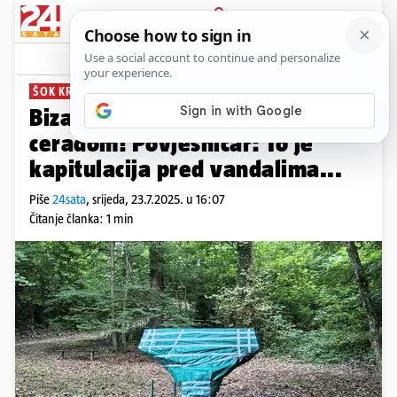
PRIJAVA
News
Komentari
39
ŠOK KRAJ SAMOBORA
PLUS+
Bizarno: Spomenik su sakrili
ceradom! Povjesničar: To je
kapitulacija pred vandalima...
Piše
24sata
,
srijeda, 23.7.2025. u 16:07
Čitanje članka: 1 min