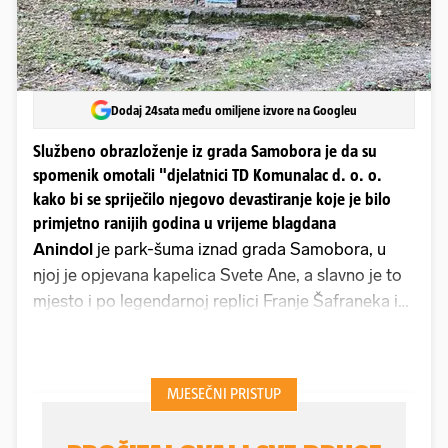
Dodaj 24sata među omiljene izvore na Googleu
Službeno obrazloženje iz grada Samobora je da su
spomenik omotali "djelatnici TD Komunalac d. o. o.
kako bi se spriječilo njegovo devastiranje koje je bilo
primjetno ranijih godina u vrijeme blagdana
Anindol
je park-šuma iznad grada Samobora, u
njoj je opjevana kapelica Svete Ane, a slavno je to
mjesto i po legendarnoj replici Franje Šafraneka iz
Golikova filma Tko pjeva zlo ne misli: "To su oni
mulci kod Svete Ane točili bučkuriš umesto vina,
svinje prevarantske. Takve bi trebalo poslati na
galge".