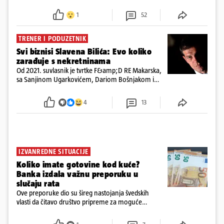
preminuo. Imala je 2,03 promila. U nedjelju su je
ispitali i poslali u istražni zatvor
1
52
TRENER I PODUZETNIK
Svi biznisi Slavena Bilića: Evo koliko
zarađuje s nekretninama
Od 2021. suvlasnik je tvrtke F&amp;D RE Makarska,
sa Sanjinom Ugarkovićem, Dariom Bošnjakom i
Dobrislavom Hrkaćem. Tvrtka je registrirana za
poslovanje nekretninama, a od osnutka nema
4
13
zaposlenih
IZVANREDNE SITUACIJE
Koliko imate gotovine kod kuće?
Banka izdala važnu preporuku u
slučaju rata
Ove preporuke dio su šireg nastojanja švedskih
vlasti da čitavo društvo pripreme za moguće
posljedice vojnih ili kibernetičkih napada