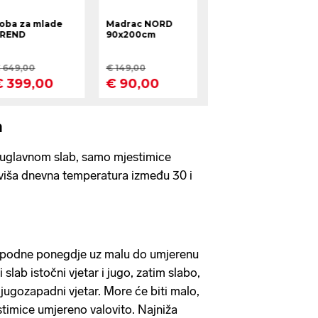
a
 uglavnom slab, samo mjestimice
viša dnevna temperatura između 30 i
epodne ponegdje uz malu do umjerenu
slab istočni vjetar i jugo, zatim slabo,
jugozapadni vjetar. More će biti malo,
timice umjereno valovito. Najniža