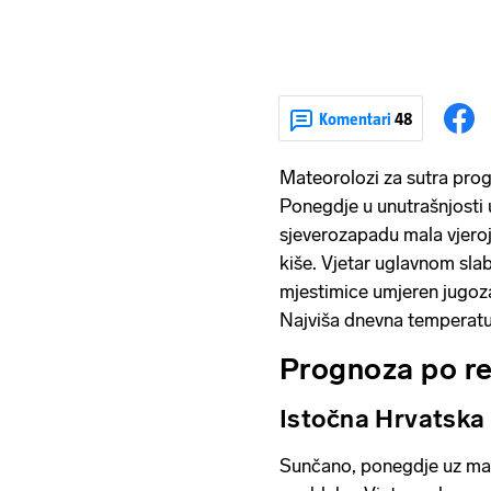
Komentari
48
Mateorolozi za sutra prog
Ponegdje u unutrašnjosti
sjeverozapadu mala vjeroja
kiše. Vjetar uglavnom sla
mjestimice umjeren jugozapa
Najviša dnevna temperatu
Prognoza po r
Istočna Hrvatska
Sunčano, ponegdje uz mal