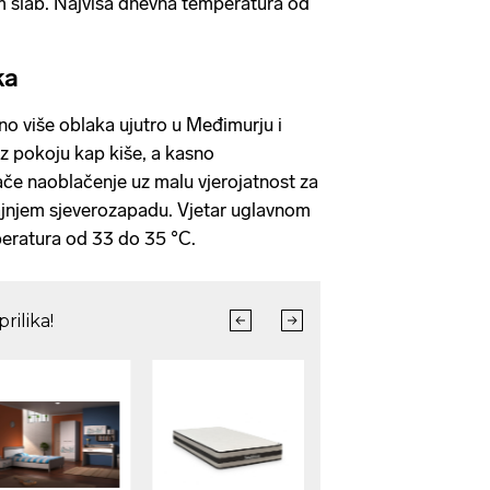
m slab. Najviša dnevna temperatura od
ka
o više oblaka ujutro u Međimurju i
uz pokoju kap kiše, a kasno
če naoblačenje uz malu vjerojatnost za
krajnjem sjeverozapadu. Vjetar uglavnom
peratura od 33 do 35 °C.