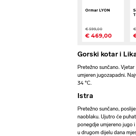
Gorski kotar i Lik
Pretežno sunčano. Vjetar
umjeren jugozapadni. Naj
34 °C.
Istra
Pretežno sunčano, poslij
naoblaku. Ujutro će puhati 
ponegdje umjereno jugo i 
u drugom dijelu dana mjes