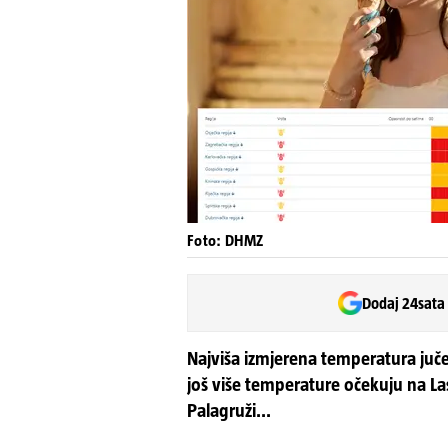
Foto: DHMZ
Dodaj 24sata
Najviša izmjerena temperatura jučer
još više temperature očekuju na Las
Palagruži...