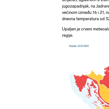
jugozapadnjak, na Jadranu
većinom između 16 i 21, n
dnevna temperatura od 32
Upaljen je crveni meteoal
regije.