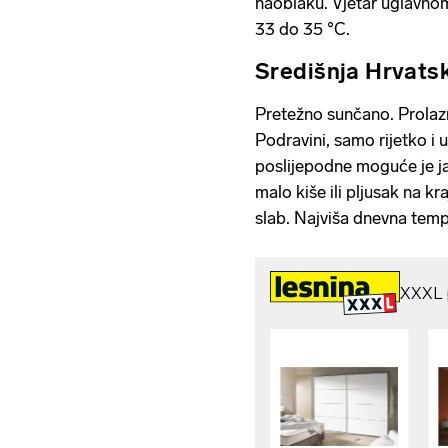
naoblaku. Vjetar uglavno
33 do 35 °C.
Središnja Hrvats
Pretežno sunčano. Prolazn
Podravini, samo rijetko i 
poslijepodne moguće je ja
malo kiše ili pljusak na 
slab. Najviša dnevna tem