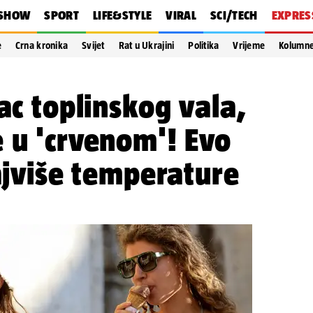
SHOW
SPORT
LIFE&STYLE
VIRAL
SCI/TECH
EXPRES
e
Crna kronika
Svijet
Rat u Ukrajini
Politika
Vrijeme
Kolumn
ac toplinskog vala,
 u 'crvenom'! Evo
najviše temperature