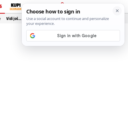
S
PRIJAVA
e
Vidi još…