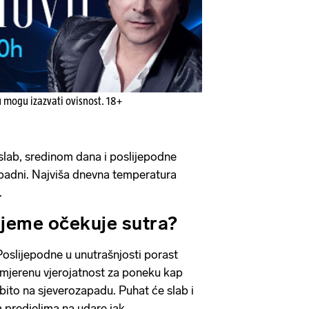
u mogu izazvati ovisnost. 18+
slab, sredinom dana i poslijepodne
adni. Najviša dnevna temperatura
.
ijeme očekuje sutra?
oslijepodne u unutrašnjosti porast
umjerenu vjerojatnost za poneku kap
sobito na sjeverozapadu. Puhat će slab i
 predjelima na udare jak