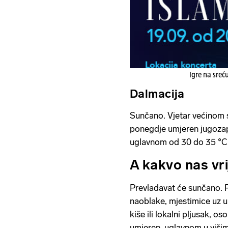
Igre na sreć
Dalmacija
Sunčano. Vjetar većinom 
ponegdje umjeren jugozap
uglavnom od 30 do 35 °C
A kakvo nas vr
Prevladavat će sunčano. P
naoblake, mjestimice uz 
kiše ili lokalni pljusak, o
umjeren, uglavnom u višim