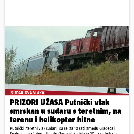
SUDAR DVA VLAKA
PRIZORI UŽASA Putnički vlak
smrskan u sudaru s teretnim, na
terenu i helikopter hitne
Putnički i teretni vlak sudarili su se iza 10 sati između Gradeca i
Svetog Ivana žabno. U putničkom vlaku bilo je 20-ak putnika, a