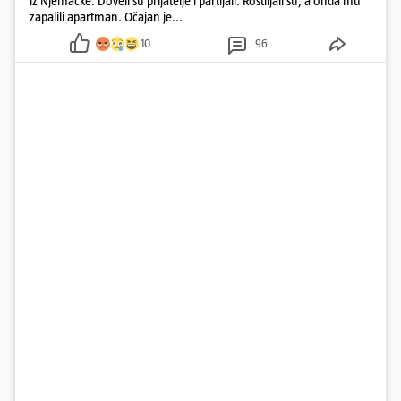
iz Njemačke. Doveli su prijatelje i partijali. Roštiljali su, a onda mu
zapalili apartman. Očajan je...
10
96