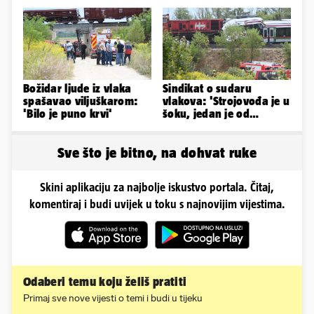
golišavim izdanjima...
'Drva su prekrila cestu...'
Božidar ljude iz vlaka
Sindikat o sudaru
spašavao viljuškarom:
vlakova: 'Strojovođa je u
'Bilo je puno krvi'
šoku, jedan je od
najboljih i
najobučenijih...'
Sve što je bitno, na dohvat ruke
Skini aplikaciju za najbolje iskustvo portala. Čitaj,
komentiraj i budi uvijek u toku s najnovijim vijestima.
Odaberi temu koju želiš pratiti
Primaj sve nove vijesti o temi i budi u tijeku