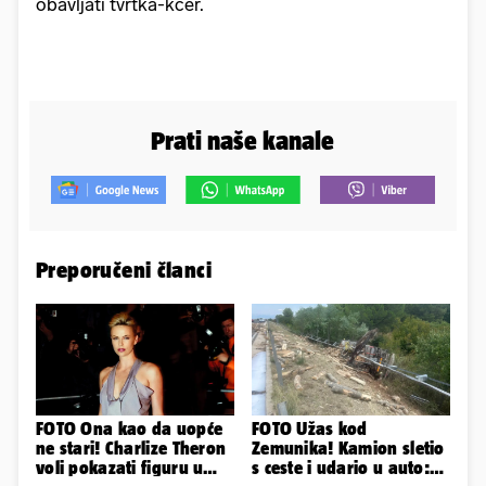
obavljati tvrtka-kćer.
Prati naše kanale
Preporučeni članci
FOTO Ona kao da uopće
FOTO Užas kod
ne stari! Charlize Theron
Zemunika! Kamion sletio
voli pokazati figuru u
s ceste i udario u auto: