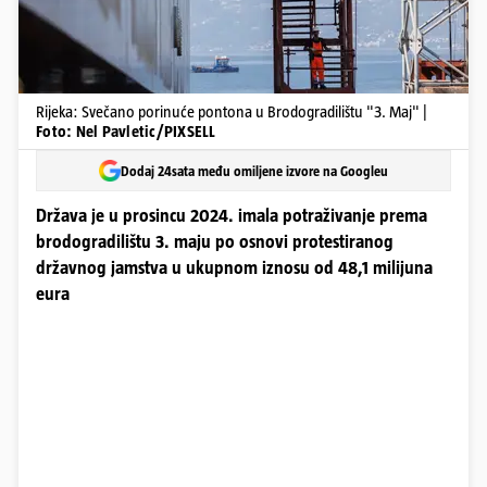
Rijeka: Svečano porinuće pontona u Brodogradilištu "3. Maj" |
Foto: Nel Pavletic/PIXSELL
Dodaj 24sata među omiljene izvore na Googleu
Država je u prosincu 2024. imala potraživanje prema
brodogradilištu 3. maju po osnovi protestiranog
državnog jamstva u ukupnom iznosu od 48,1 milijuna
eura