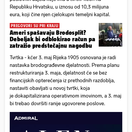
Republiku Hrvatsku, u iznosu od 10,3 milijuna
eura, koji čine njen cjelokupni temeljni kapital.
PREGOVORI SU PRI KRAJU
Ameri spašavaju Brodosplit?
Debeljak bi odblokirao račun pa
zatražio predstečajnu nagodbu
Tvrtka - kćer 3. maj Rijeka 1905 osnovana je radi
nastavka brodograđevne djelatnosti. Prema planu
restrukturiranja 3. maja, djelatnost će se bez
financijskih opterećenja iz prethodnih razdoblja,
nastaviti obavljati u novoj tvrtki, koja
je dokapitalizirana operativnom imovinom, a 3. maj
bi trebao dovršiti ranije ugovorene poslove.