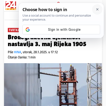
PRIJAVA
News
Komentari
0
TVRTKA-KĆER
Brodograđevnu djelatnost
nastavlja 3. maj Rijeka 1905
Piše
HINA
,
utorak, 28.1.2025. u 17:12
Čitanje članka: 1 min