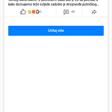
kako doznajemo teže ozljede zadobio je strojovođa putničkog
vlaka. Zatvoren je promet, a fotoreporteri Prigorskog objavili su
5
46
prve snimke s mjesta sudara
Učitaj više