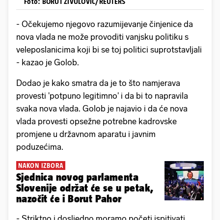
Foto: BORUT ZIVULOVIC/REUTERS
- Očekujemo njegovo razumijevanje činjenice da
nova vlada ne može provoditi vanjsku politiku s
veleposlanicima koji bi se toj politici suprotstavljali
- kazao je Golob.
Dodao je kako smatra da je to što namjerava
provesti 'potpuno legitimno' i da bi to napravila
svaka nova vlada. Golob je najavio i da će nova
vlada provesti opsežne potrebne kadrovske
promjene u državnom aparatu i javnim
poduzećima.
NAKON IZBORA
Sjednica novog parlamenta
Slovenije održat će se u petak,
nazočit će i Borut Pahor
- Striktno i dosljedno moramo početi ispitivati