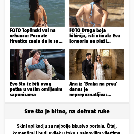
FOTO Toplinski val na
FOTO Druga boja
vrhuncu: Poznate
bikinija, isti učinak: Eva
Hrvatice znaju da je spas
Longoria na plaži
u minijaturnom bikiniju
pipkala svoje zanosne
obline
Evo što će biti ovog
Ana iz 'Braka na prvu'
petka u vašim omiljenim
danas je
sapunicama
neprepoznatljiva:
Odselila je iz Hrvatske, a
ovako sad izgleda
Sve što je bitno, na dohvat ruke
Skini aplikaciju za najbolje iskustvo portala. Čitaj,
komentiraj i budi uvijek u toku s najnovijim vijestima.