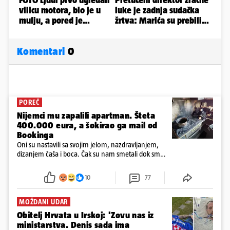
Komentari
0
POREČ
Nijemci mu zapalili apartman. Šteta
400.000 eura, a šokirao ga mail od
Bookinga
Oni su nastavili sa svojim jelom, nazdravljanjem,
dizanjem čaša i boca. Čak su nam smetali dok smo
u panici kupili crijeva kako bismo pokušali ugasiti
požar, rekao je vlasnik
10
77
MOŽDANI UDAR
Obitelj Hrvata u Irskoj: 'Zovu nas iz
ministarstva. Denis sada ima