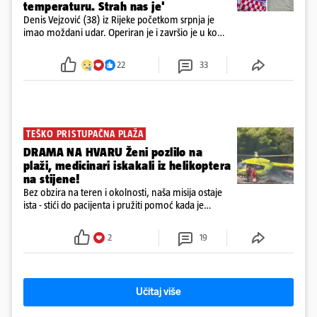
temperaturu. Strah nas je'
Denis Vejzović (38) iz Rijeke početkom srpnja je
imao moždani udar. Operiran je i završio je u komi.
Obitelj ga želi prebaciti u Hrvatsku, kažu kako
tamošnji liječnici ne vjeruju u oporavak: 'Imamo
22
33
72 sata'
TEŠKO PRISTUPAČNA PLAŽA
DRAMA NA HVARU Ženi pozlilo na
plaži, medicinari iskakali iz helikoptera
na stijene!
Bez obzira na teren i okolnosti, naša misija ostaje
ista - stići do pacijenta i pružiti pomoć kada je
najpotrebnija - objavilo je Ministarstvo zdravstva na
Facebooku
2
19
Učitaj više