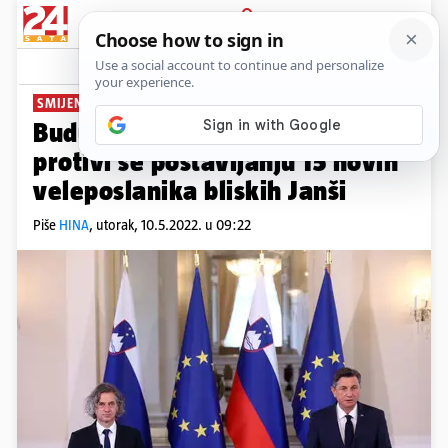
PRIJAVA
News
Komentari
0
SMIJENIT ĆE IH
Budući premijer Slovenije
protivi se postavljanju 15 novih
veleposlanika bliskih Janši
Piše
HINA
,
utorak, 10.5.2022. u 09:22