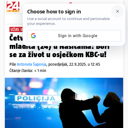
PRIJAVA
News
Komentari
57
UŽAS U SLAVONIJI
Četvorica maloljetnika pretukla
mladića (24) u Našicama: Bori
se za život u osječkom KBC-u!
Piše
Antonela Šaponja
,
ponedjeljak, 22.9.2025. u 12:45
Čitanje članka: < 1 min