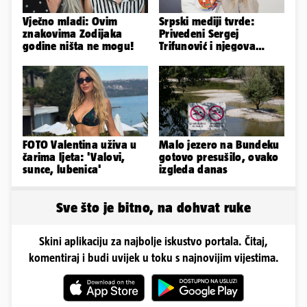
Vječno mladi: Ovim
Srpski mediji tvrde:
znakovima Zodijaka
Privedeni Sergej
godine ništa ne mogu!
Trifunović i njegova
supruga, izazvali su
incident
FOTO Valentina uživa u
Malo jezero na Bundeku
čarima ljeta: 'Valovi,
gotovo presušilo, ovako
sunce, lubenica'
izgleda danas
Sve što je bitno, na dohvat ruke
Skini aplikaciju za najbolje iskustvo portala. Čitaj,
komentiraj i budi uvijek u toku s najnovijim vijestima.