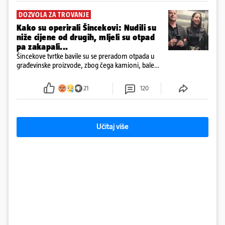
DOZVOLA ZA TROVANJE
Kako su operirali Šincekovi: Nudili su
niže cijene od drugih, mljeli su otpad
pa zakapali...
Šincekove tvrtke bavile su se preradom otpada u
građevinske proizvode, zbog čega kamioni, bale
plastike i samljeveni materijal dugo nisu izazivali
sumnju
21
120
Učitaj više