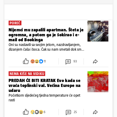
POREČ
Nijemci mu zapalili apartman. Šteta je
ogromna, a potom ga je šokirao i e-
mail od Bookinga
Oni su nastavili sa svojim jelom, nazdravljanjem,
dizanjem čaša i boca. Čak su nam smetali dok smo
u panici kupili crijeva kako bismo pokušali ugasiti
požar, rekao je vlasnik
11
93
NEMA KIŠE NA VIDIKU
PREDAH ĆE BITI KRATAK Evo kada se
vraća toplinski val. Većina Europe na
udaru
Početkom sljedećeg tjedna temperature će opet
rasti
6
25