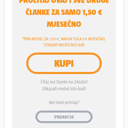
kolovoza, ali i u rujnu, biti sajmeni dan. Osim ovih
gradova, danas je sajmišni dan proglašen i u Sinju,
Mariji Bistrici, Pirovcu, Sv. Ivanu Zelini, u
Samoboru, Makarskoj, mnogim mjestima na Braču,
na Hvaru, u Umagu, Labinu, Crikvenici, u Dugom
Selu, Novalji, Komiži, Opatiji i još nekima.