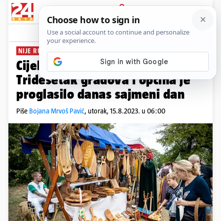
PRIJAVA
News
Komentari
2
NIJE RUPA U ZAKONU
PLUS+
Cijela je Hrvatska poput vašara:
Tridesetak gradova i općina je
proglasilo danas sajmeni dan
Piše
Bojana Mrvoš Pavić
,
utorak, 15.8.2023. u 06:00