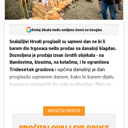
Dodaj 24sata među omiljene izvore na Googleu
Snalažljivi Hrvati proglasili su sajmeni dan ne bi li
barem dio trgovaca nešto prodao na današnji blagdan.
Dozvoljena je prodaja izvan čvrstih objekata - na
štandovima, kioscima, na kotačima, i to ograničena
Tridesetak gradova
i općina današnji je dan
proglasilo sajmenim danom, kako bi barem dijelu
trgovaca omogućili da rade na blagdan. Neki su,
primjerice Split, išli i korak dalje - sve je nedjelje do
rujna proglasio sajmišnim danom, a danas je
sajmišni dan i u Zagrebu, dok će u Varaždinu
sajmišna prodaja, osim danas, biti dozvoljena i 20.
te 28. kolovoza. U Puli će sve nedjelje do kraja