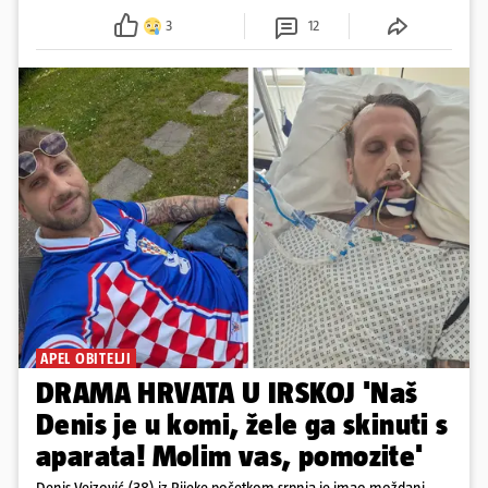
3
12
APEL OBITELJI
DRAMA HRVATA U IRSKOJ 'Naš
Denis je u komi, žele ga skinuti s
aparata! Molim vas, pomozite'
Denis Vejzović (38) iz Rijeke početkom srpnja je imao moždani