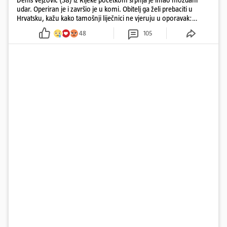
udar. Operiran je i završio je u komi. Obitelj ga želi prebaciti u
Hrvatsku, kažu kako tamošnji liječnici ne vjeruju u oporavak:
'Imamo 72 sata'
48
105