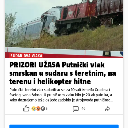
SUDAR DVA VLAKA
PRIZORI UŽASA Putnički vlak
smrskan u sudaru s teretnim, na
terenu i helikopter hitne
Putnički i teretni vlak sudarili su se iza 10 sati između Gradeca i
Svetog Ivana žabno. U putničkom vlaku bilo je 20-ak putnika, a
kako doznajemo teže ozljede zadobio je strojovođa putničkog
vlaka. Zatvoren je promet, a fotoreporteri Prigorskog objavili su
5
46
prve snimke s mjesta sudara