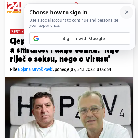
PRIJAVA
News
Komentari
32
ŠEST KARCINOMA MOŽEMO SPRIJEČITI
Cjepivo protiv HPV-a dostupno,
a smrtnost i dalje velika: 'Nije
riječ o seksu, nego o virusu'
Piše
Bojana Mrvoš Pavić
,
ponedjeljak, 24.1.2022. u 06:54