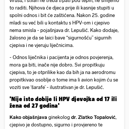
virusu, i stvari ne treba trpati pod tepih, ne smijemo
to raditi. Njihova će djeca prije ili kasnije stupiti u
spolni odnos i bit će zaštićena. Nakon 25. godine
mladi su već bili u kontaktu s HPV-om i cjepivo
nema smisla - pojašnjava dr. Lepušić. Kako dodaje,
žalosno je da se laici bave “sigurnošću” sigurnih
cjepiva i ne vjeruju liječnicima.
- Odnos liječnika i pacijenta je odnos povjerenja,
mora ga biti, inače nije dobro. Svi propitkuju
cjepiva, to je otprilike kao da bih ja na aerodromu
propitkivao osoblje o tome ima li avion kojim ću se
voziti sve ‘šarafe’ - ilustrativan je dr. Lepušić.
'Nije isto dobije li HPV djevojka od 17 ili
žena od 27 godina'
Kako objašnjava
ginekolog
dr. Zlatko Topalović
,
cjepivo je dostupno, sigurno i provjereno te