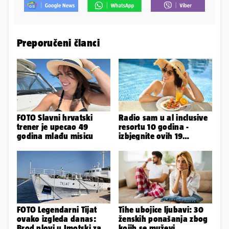
Preporučeni članci
FOTO Slavni hrvatski
Radio sam u al inclusive
trener je upecao 49
resortu 10 godina -
godina mlađu misicu
izbjegnite ovih 19
grešaka i olakšajte si
odmor
FOTO Legendarni Tijat
Tihe ubojice ljubavi: 30
ovako izgleda danas:
ženskih ponašanja zbog
Brod plovi u Imotski za
kojih se muževi