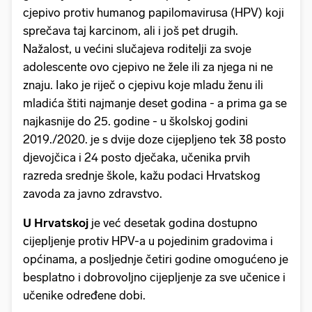
cjepivo protiv humanog papilomavirusa (HPV) koji
sprečava taj karcinom, ali i još pet drugih.
Nažalost, u većini slučajeva roditelji za svoje
adolescente ovo cjepivo ne žele ili za njega ni ne
znaju. Iako je riječ o cjepivu koje mladu ženu ili
mladića štiti najmanje deset godina - a prima ga se
najkasnije do 25. godine - u školskoj godini
2019./2020. je s dvije doze cijepljeno tek 38 posto
djevojčica i 24 posto dječaka, učenika prvih
razreda srednje škole, kažu podaci Hrvatskog
zavoda za javno zdravstvo.
U Hrvatskoj
je već desetak godina dostupno
cijepljenje protiv HPV-a u pojedinim gradovima i
općinama, a posljednje četiri godine omogućeno je
besplatno i dobrovoljno cijepljenje za sve učenice i
učenike određene dobi.