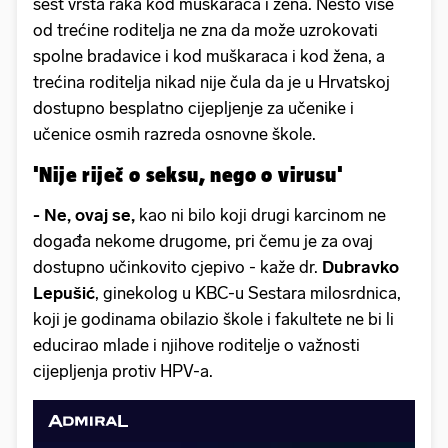
šest vrsta raka kod muškaraca i žena. Nešto više
od trećine roditelja ne zna da može uzrokovati
spolne bradavice i kod muškaraca i kod žena, a
trećina roditelja nikad nije čula da je u Hrvatskoj
dostupno besplatno cijepljenje za učenike i
učenice osmih razreda osnovne škole.
'Nije riječ o seksu, nego o virusu'
- Ne, ovaj se,
kao ni bilo koji drugi karcinom ne
događa nekome drugome, pri čemu je za ovaj
dostupno učinkovito cjepivo - kaže dr.
Dubravko
Lepušić
, ginekolog u KBC-u Sestara milosrdnica,
koji je godinama obilazio škole i fakultete ne bi li
educirao mlade i njihove roditelje o važnosti
cijepljenja protiv HPV-a.