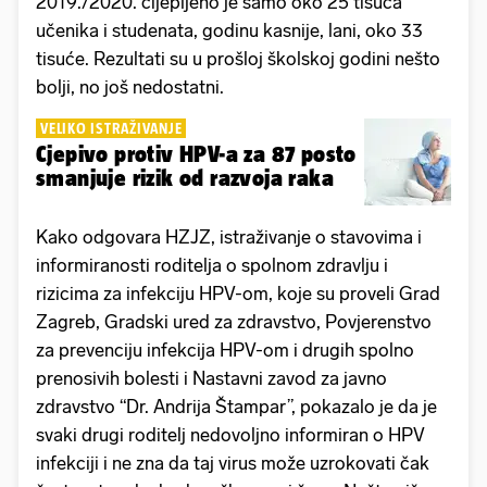
2019./2020. cijepljeno je samo oko 25 tisuća
učenika i studenata, godinu kasnije, lani, oko 33
tisuće. Rezultati su u prošloj školskoj godini nešto
bolji, no još nedostatni.
VELIKO ISTRAŽIVANJE
Cjepivo protiv HPV-a za 87 posto
smanjuje rizik od razvoja raka
Kako odgovara HZJZ, istraživanje o stavovima i
informiranosti roditelja o spolnom zdravlju i
rizicima za infekciju HPV-om, koje su proveli Grad
Zagreb, Gradski ured za zdravstvo, Povjerenstvo
za prevenciju infekcija HPV-om i drugih spolno
prenosivih bolesti i Nastavni zavod za javno
zdravstvo “Dr. Andrija Štampar”, pokazalo je da je
svaki drugi roditelj nedovoljno informiran o HPV
infekciji i ne zna da taj virus može uzrokovati čak