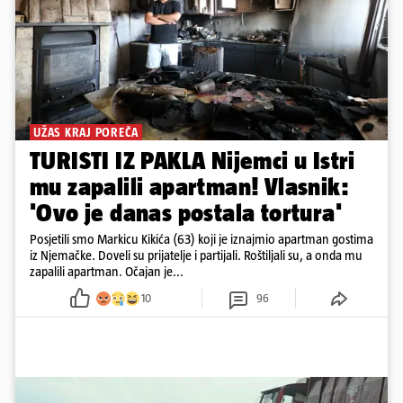
UŽAS KRAJ POREČA
TURISTI IZ PAKLA Nijemci u Istri
mu zapalili apartman! Vlasnik:
'Ovo je danas postala tortura'
Posjetili smo Markicu Kikića (63) koji je iznajmio apartman gostima
iz Njemačke. Doveli su prijatelje i partijali. Roštiljali su, a onda mu
zapalili apartman. Očajan je...
10
96