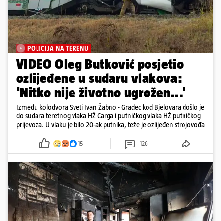
POLICIJA NA TERENU
VIDEO Oleg Butković posjetio
ozlijeđene u sudaru vlakova:
'Nitko nije životno ugrožen...'
Između kolodvora Sveti Ivan Žabno - Gradec kod Bjelovara došlo je
do sudara teretnog vlaka HŽ Carga i putničkog vlaka HŽ putničkog
prijevoza. U vlaku je bilo 20-ak putnika, teže je ozlijeđen strojovođa
15
126