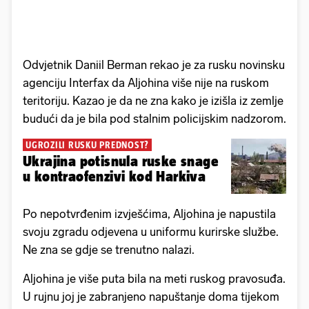
Odvjetnik Daniil Berman rekao je za rusku novinsku
agenciju Interfax da Aljohina više nije na ruskom
teritoriju. Kazao je da ne zna kako je izišla iz zemlje
budući da je bila pod stalnim policijskim nadzorom.
UGROZILI RUSKU PREDNOST?
Ukrajina potisnula ruske snage
u kontraofenzivi kod Harkiva
Po nepotvrđenim izvješćima, Aljohina je napustila
svoju zgradu odjevena u uniformu kurirske službe.
Ne zna se gdje se trenutno nalazi.
Aljohina je više puta bila na meti ruskog pravosuđa.
U rujnu joj je zabranjeno napuštanje doma tijekom