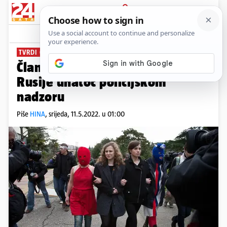
PRIJAVA
News
Komentari
4
TVRDI ODVJETNIK
Članica Pussy Riota pobjegla iz
Rusije unatoč policijskom
nadzoru
Piše
HINA
,
srijeda, 11.5.2022. u 01:00