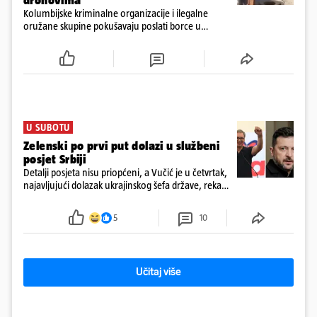
dronovima
Kolumbijske kriminalne organizacije i ilegalne
oružane skupine pokušavaju poslati borce u
Ukrajinu kako bi stekli napredne vještine ratovanja
bespilotnim letjelicama te ih kasnije koristili protiv
kolumbijske vojske
U SUBOTU
Zelenski po prvi put dolazi u službeni
posjet Srbiji
Detalji posjeta nisu priopćeni, a Vučić je u četvrtak,
najavljujući dolazak ukrajinskog šefa države, rekao
novinarima da imaju "više tema", među ostalim i
europski put Ukrajine i Srbije
5
10
Učitaj više