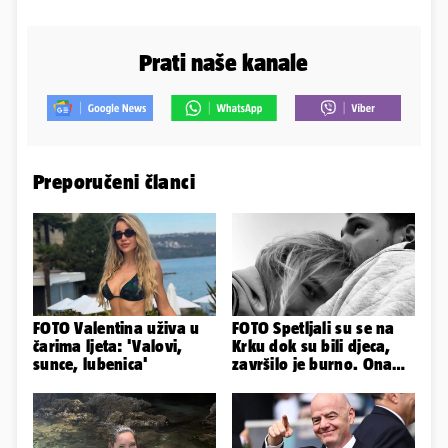
Prati naše kanale
Preporučeni članci
FOTO Valentina uživa u
FOTO Spetljali su se na
čarima ljeta: 'Valovi,
Krku dok su bili djeca,
sunce, lubenica'
završilo je burno. Ona
sad želi 50 milijuna eura