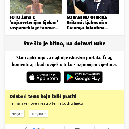
FOTO Žena s
ŠOKANTNO OTKRIĆE
'najsavršenijim tijelom'
Britanci: Ljubavnica
raspametila je fanove
Giannija Infantina
zaigranim fotkama iz
isplaćena je novcem
plićaka
Uefe!?
Sve što je bitno, na dohvat ruke
Skini aplikaciju za najbolje iskustvo portala. Čitaj,
komentiraj i budi uvijek u toku s najnovijim vijestima.
Odaberi temu koju želiš pratiti
Primaj sve nove vijesti o temi i budi u tijeku
rusija
ukrajina