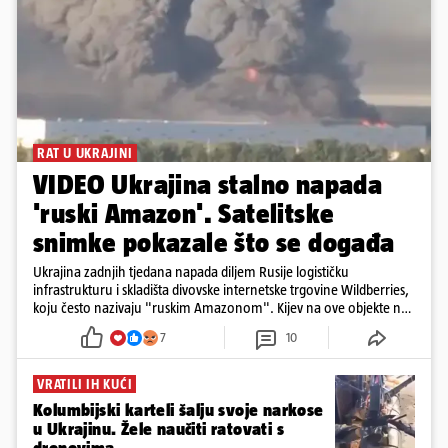
RAT U UKRAJINI
VIDEO Ukrajina stalno napada
'ruski Amazon'. Satelitske
snimke pokazale što se događa
Ukrajina zadnjih tjedana napada diljem Rusije logističku
infrastrukturu i skladišta divovske internetske trgovine Wildberries,
koju često nazivaju "ruskim Amazonom". Kijev na ove objekte ne
gleda samo kao na obična trgovačka skladišta, već tvrdi da ih ruske
7
10
snage koriste i za vojne potrebe, odnosno za skladištenje i
distribuciju dijelova za dronove i druge opreme koja se koristi u
ratu. S druge strane, napadi služe i kao izravan odgovor na ruska
VRATILI IH KUĆI
bombardiranja ukrajinske poštanske i logističke infrastrukture te
Kolumbijski karteli šalju svoje narkose
kao način da se ekonomske posljedice rata prenesu dublje na ruski
u Ukrajinu. Žele naučiti ratovati s
teritorij i približe običnim građanima.