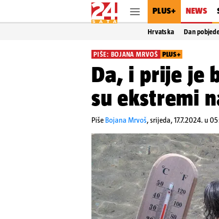
PLUS+
NEWS
Hrvatska
Dan pobjed
PIŠE: BOJANA MRVOŠ
PLUS+
Da, i prije je
su ekstremi 
Piše
Bojana Mrvoš
,
srijeda, 17.7.2024. u 0