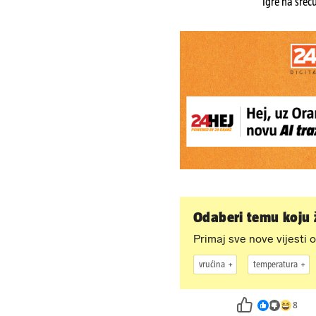
Igre na sreć
Odaberi temu koju ž
Primaj sve nove vijesti o
vrućina
temperatura
8