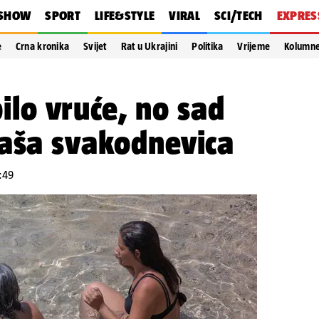
SHOW
SPORT
LIFE&STYLE
VIRAL
SCI/TECH
EXPRES
e
Crna kronika
Svijet
Rat u Ukrajini
Politika
Vrijeme
Kolumn
 bilo vruće, no sad
naša svakodnevica
5:49