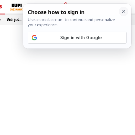
S
PRIJAVA
e
Vidi još…