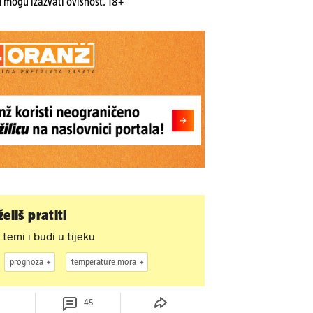
u mogu izazvati ovisnost. 18+
eliš pratiti
 temi i budi u tijeku
prognoza
temperature mora
45