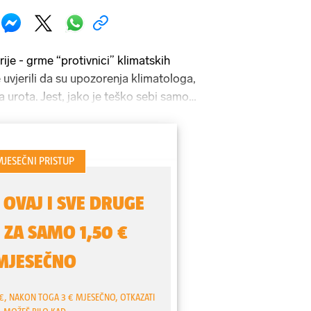
prije - grme “protivnici” klimatskih
 uvjerili da su upozorenja klimatologa,
a urota. Jest, jako je teško sebi samom
acije, jedini krivci za ove vrućine, za
gode. Samo mali primjer - klima bi se
ljučili klima-uređaje ili manje vozili
svoj komfor. Komfor koji vodi u propast