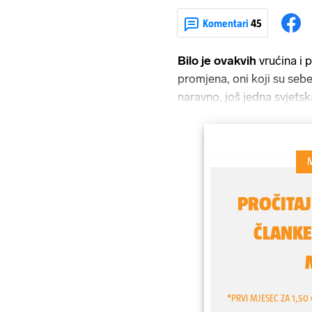
Komentari
45
Bilo je ovakvih
vrućina i 
promjena, oni koji su sebe
naravno, još jedna svjetsk
priznati da smo, kroz gener
ekstremne vremenske nepo
popravila kad bismo svi isk
aute, ali nećemo, želimo 
svijeta.