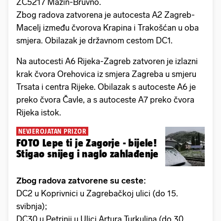
ŽC5217 Mazin-Bruvno.
Zbog radova zatvorena je autocesta A2 Zagreb-
Macelj između čvorova Krapina i Trakošćan u oba
smjera. Obilazak je državnom cestom DC1.
Na autocesti A6 Rijeka-Zagreb zatvoren je izlazni
krak čvora Orehovica iz smjera Zagreba u smjeru
Trsata i centra Rijeke. Obilazak s autoceste A6 je
preko čvora Čavle, a s autoceste A7 preko čvora
Rijeka istok.
NEVJEROJATAN PRIZOR
FOTO Lepe ti je Zagorje - bijele!
Stigao snijeg i naglo zahlađenje
Zbog radova zatvorene su ceste:
DC2 u Koprivnici u Zagrebačkoj ulici (do 15.
svibnja);
DC30 u Petrinji u Ulici Artura Turkulina (do 30.