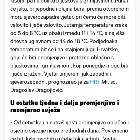
kišom, pa i u obliku pljuskova s grmljavinom. Puhat
će jaka, prijepodne i olujna bura, prema otvorenom
moru sjeverozapadni vjetar, pri čemu će more biti
valovito i jače valovito. Jutarnja temperatura zraka
od 5 do 8 °C, uz obalu između 11 i 14 °C, a najviša
dnevna uglavnom od 14 do 18 °C. Podjednaka
temperatura bit će i na krajnjem jugu Hrvatske,
gdje će biti promjenjivo i pretežno oblačno s
pljuskovima i grmljavinom, koji ponegdje mogu biti
i jače izraženi. Vjetar umjeren i jak zapadni i
sjeverozapadni, prognozirao je za
HRT
Mr. sc.
Dragoslav Dragojlović.
U ostatku tjedna i dalje promjenjivo i
razmjerno svježe
- Od četvrtka u unutrašnjosti promjenjivo oblačno i
osjetno svježije nego prethodnih dana. Povremeno
će biti kiše, osobito u četvrtak i subotu. Vjetar