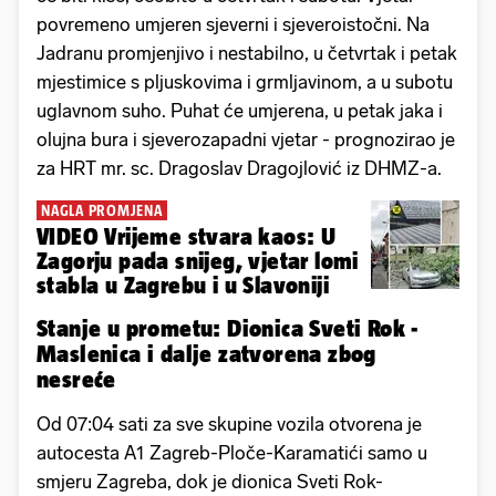
povremeno umjeren sjeverni i sjeveroistočni. Na
Jadranu promjenjivo i nestabilno, u četvrtak i petak
mjestimice s pljuskovima i grmljavinom, a u subotu
uglavnom suho. Puhat će umjerena, u petak jaka i
olujna bura i sjeverozapadni vjetar - prognozirao je
za HRT mr. sc. Dragoslav Dragojlović iz DHMZ-a.
NAGLA PROMJENA
VIDEO Vrijeme stvara kaos: U
Zagorju pada snijeg, vjetar lomi
stabla u Zagrebu i u Slavoniji
Stanje u prometu: Dionica Sveti Rok -
Maslenica i dalje zatvorena zbog
nesreće
Od 07:04 sati za sve skupine vozila otvorena je
autocesta A1 Zagreb-Ploče-Karamatići samo u
smjeru Zagreba, dok je dionica Sveti Rok-