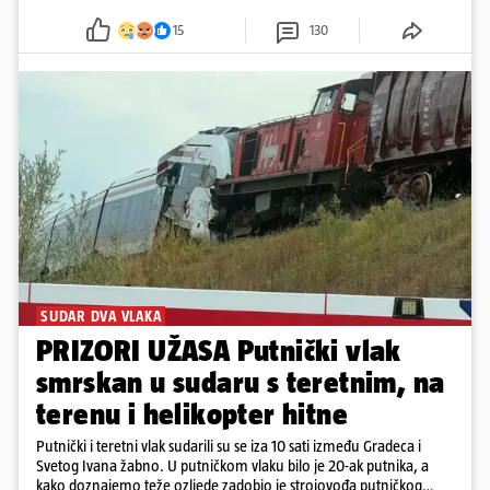
15
130
SUDAR DVA VLAKA
PRIZORI UŽASA Putnički vlak
smrskan u sudaru s teretnim, na
terenu i helikopter hitne
Putnički i teretni vlak sudarili su se iza 10 sati između Gradeca i
Svetog Ivana žabno. U putničkom vlaku bilo je 20-ak putnika, a
kako doznajemo teže ozljede zadobio je strojovođa putničkog