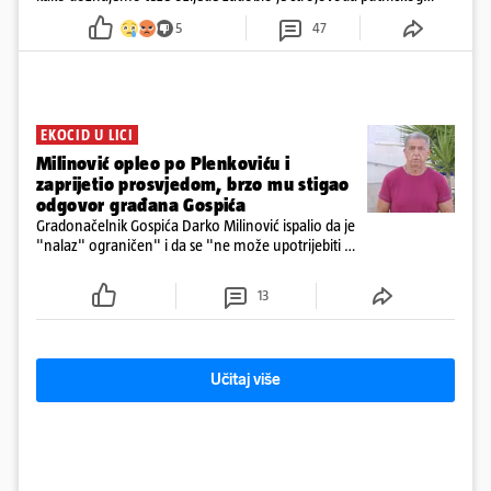
vlaka. Zatvoren je promet, a fotoreporteri Prigorskog objavili su
5
47
prve snimke s mjesta sudara
EKOCID U LICI
Milinović opleo po Plenkoviću i
zaprijetio prosvjedom, brzo mu stigao
odgovor građana Gospića
Gradonačelnik Gospića Darko Milinović ispalio da je
"nalaz" ograničen" i da se "ne može upotrijebiti za
sudske sporove". Građani Gospića ga podsjetili da
ga je naručio Uskok i da je dio spisa
13
Učitaj više