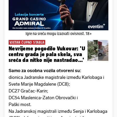
Igre na sreću mogu izazvati ovisnost. 18+
VJETAR ČUPAO STABLA
Nevrijeme pogodilo Vukovar: 'U
centru grada je pala skela, sva
sreća da nitko nije nastradao...'
Samo za osobna vozila otvoreni su:
dionica Jadranske magistrale između Karlobaga i
Svete Marije Magdalene (DC8);
DC27 Gračac-Karin;
DC54 Maslenica-Zaton Obrovački i
Paški most.
Na Jadranskoj magistrali između Senja i Karlobaga