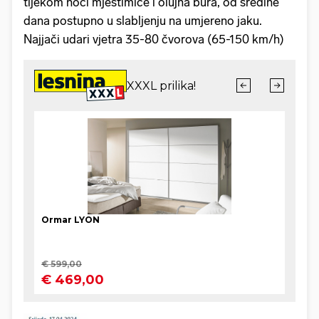
tijekom noći mjestimice i olujna bura, od sredine
dana postupno u slabljenju na umjereno jaku.
Najjači udari vjetra 35-80 čvorova (65-150 km/h)