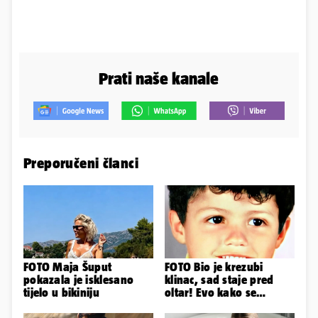
Prati naše kanale
Preporučeni članci
FOTO Maja Šuput
FOTO Bio je krezubi
pokazala je isklesano
klinac, sad staje pred
tijelo u bikiniju
oltar! Evo kako se
mijenjao jedan od
najvećih...