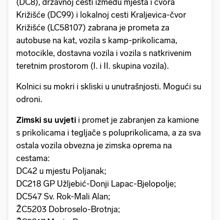
(DC8), državnoj cesti između mjesta i čvora
Križišće (DC99) i lokalnoj cesti Kraljevica-čvor
Križišće (LC58107) zabrana je prometa za
autobuse na kat, vozila s kamp-prikolicama,
motocikle, dostavna vozila i vozila s natkrivenim
teretnim prostorom (I. i II. skupina vozila).
Kolnici su mokri i skliski u unutrašnjosti. Mogući su
odroni.
Zimski su uvjeti
i promet je zabranjen za kamione
s prikolicama i tegljače s poluprikolicama, a za sva
ostala vozila obvezna je zimska oprema na
cestama:
DC42 u mjestu Poljanak;
DC218 GP Užljebić-Donji Lapac-Bjelopolje;
DC547 Sv. Rok-Mali Alan;
ŽC5203 Dobroselo-Brotnja;