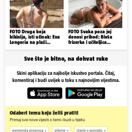
FOTO Druga boja
FOTO Svaka poza joj
bikinija, isti učinak: Eva
donosi prihod: Bivša
Longoria na plaži
frizerka i učiteljica
pipkala svoje zanosne
oblinama je zapalila
obline
Instagram
Sve što je bitno, na dohvat ruke
Skini aplikaciju za najbolje iskustvo portala. Čitaj,
komentiraj i budi uvijek u toku s najnovijim vijestima.
Odaberi temu koju želiš pratiti
Primaj sve nove vijesti o temi i budi u tijeku
vremenska prognoza
vrijeme
stanje u prometu