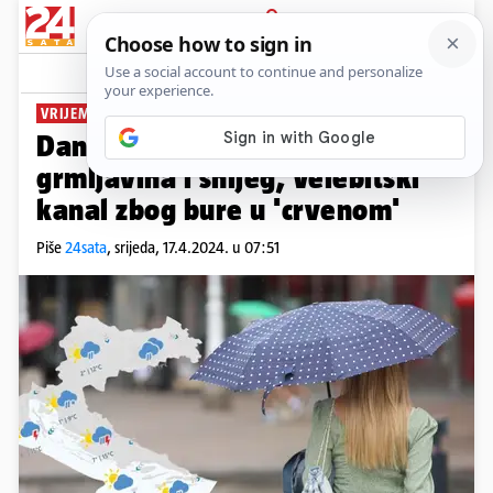
PRIJAVA
News
Komentari
3
VRIJEME I STANJE U PROMETU
Danas i dalje hladno, pljuskovi,
grmljavina i snijeg, Velebitski
kanal zbog bure u 'crvenom'
Piše
24sata
,
srijeda, 17.4.2024. u 07:51