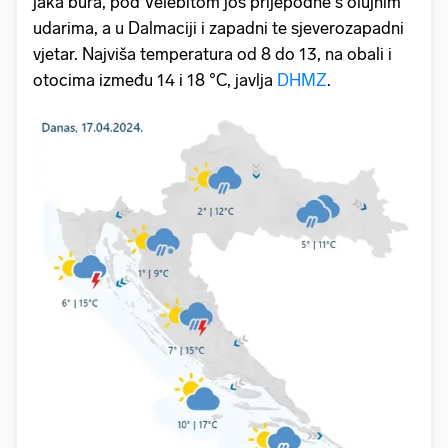
jaka bura, pod Velebitom još prijepodne s olujnim
udarima, a u Dalmaciji i zapadni te sjeverozapadni
vjetar. Najviša temperatura od 8 do 13, na obali i
otocima između 14 i 18 °C, javlja
DHMZ
.