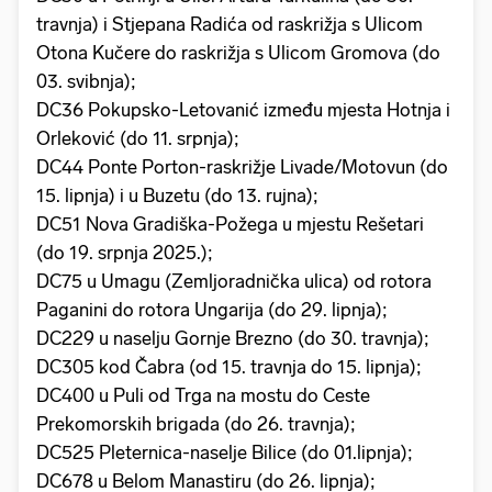
travnja) i Stjepana Radića od raskrižja s Ulicom
Otona Kučere do raskrižja s Ulicom Gromova (do
03. svibnja);
DC36 Pokupsko-Letovanić između mjesta Hotnja i
Orleković (do 11. srpnja);
DC44 Ponte Porton-raskrižje Livade/Motovun (do
15. lipnja) i u Buzetu (do 13. rujna);
DC51 Nova Gradiška-Požega u mjestu Rešetari
(do 19. srpnja 2025.);
DC75 u Umagu (Zemljoradnička ulica) od rotora
Paganini do rotora Ungarija (do 29. lipnja);
DC229 u naselju Gornje Brezno (do 30. travnja);
DC305 kod Čabra (od 15. travnja do 15. lipnja);
DC400 u Puli od Trga na mostu do Ceste
Prekomorskih brigada (do 26. travnja);
DC525 Pleternica-naselje Bilice (do 01.lipnja);
DC678 u Belom Manastiru (do 26. lipnja);