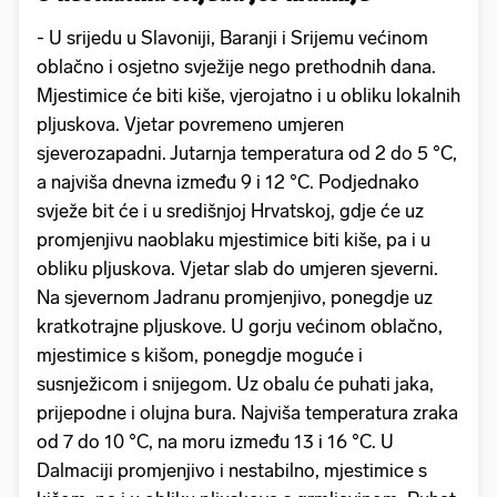
- U srijedu u Slavoniji, Baranji i Srijemu većinom
oblačno i osjetno svježije nego prethodnih dana.
Mjestimice će biti kiše, vjerojatno i u obliku lokalnih
pljuskova. Vjetar povremeno umjeren
sjeverozapadni. Jutarnja temperatura od 2 do 5 °C,
a najviša dnevna između 9 i 12 °C. Podjednako
svježe bit će i u središnjoj Hrvatskoj, gdje će uz
promjenjivu naoblaku mjestimice biti kiše, pa i u
obliku pljuskova. Vjetar slab do umjeren sjeverni.
Na sjevernom Jadranu promjenjivo, ponegdje uz
kratkotrajne pljuskove. U gorju većinom oblačno,
mjestimice s kišom, ponegdje moguće i
susnježicom i snijegom. Uz obalu će puhati jaka,
prijepodne i olujna bura. Najviša temperatura zraka
od 7 do 10 °C, na moru između 13 i 16 °C. U
Dalmaciji promjenjivo i nestabilno, mjestimice s