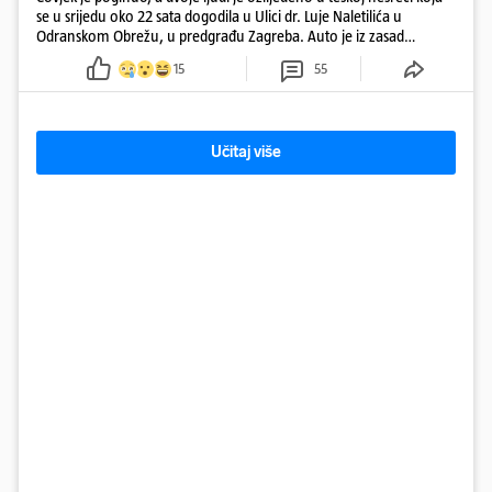
se u srijedu oko 22 sata dogodila u Ulici dr. Luje Naletilića u
Odranskom Obrežu, u predgrađu Zagreba. Auto je iz zasad
neutvrđenih razloga sletio s kolnika, a od siline udara vozilo se
15
55
prepolovilo.
Učitaj više