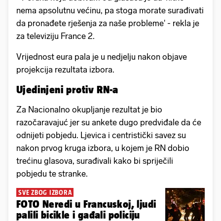
nema apsolutnu većinu, pa stoga morate surađivati
da pronađete rješenja za naše probleme' - rekla je
za televiziju France 2.
Vrijednost eura pala je u nedjelju nakon objave
projekcija rezultata izbora.
Ujedinjeni protiv RN-a
Za Nacionalno okupljanje rezultat je bio
razočaravajuć jer su ankete dugo predviđale da će
odnijeti pobjedu. Ljevica i centristički savez su
nakon prvog kruga izbora, u kojem je RN dobio
trećinu glasova, surađivali kako bi spriječili
pobjedu te stranke.
SVE ZBOG IZBORA
FOTO Neredi u Francuskoj, ljudi
palili bicikle i gađali policiju