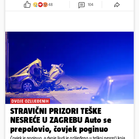
'Imamo 72 sata'
48
104
DVOJE OZLIJEĐENIH
STRAVIČNI PRIZORI TEŠKE
NESREĆE U ZAGREBU Auto se
prepolovio, čovjek poginuo
Čovjek je poginuo, a dvoje ljudi je ozlijeđeno u teškoj nesreći koja