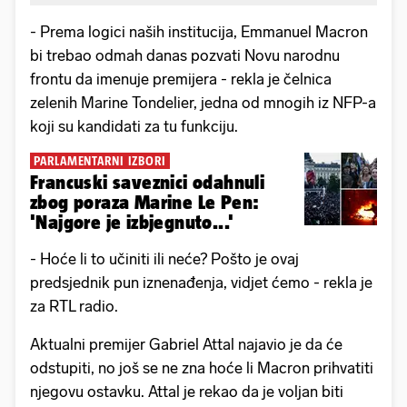
- Prema logici naših institucija, Emmanuel Macron
bi trebao odmah danas pozvati Novu narodnu
frontu da imenuje premijera - rekla je čelnica
zelenih Marine Tondelier, jedna od mnogih iz NFP-a
koji su kandidati za tu funkciju.
PARLAMENTARNI IZBORI
Francuski saveznici odahnuli
zbog poraza Marine Le Pen:
'Najgore je izbjegnuto...'
- Hoće li to učiniti ili neće? Pošto je ovaj
predsjednik pun iznenađenja, vidjet ćemo - rekla je
za RTL radio.
Aktualni premijer Gabriel Attal najavio je da će
odstupiti, no još se ne zna hoće li Macron prihvatiti
njegovu ostavku. Attal je rekao da je voljan biti