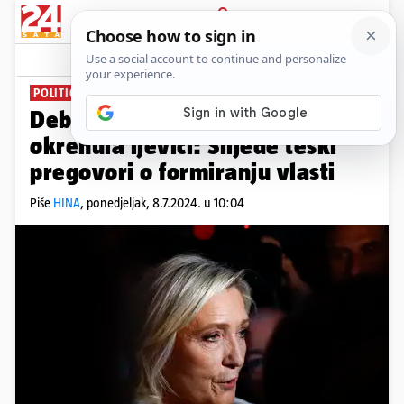
PRIJAVA
News
Komentari
25
POLITIČKA NESTABILNOST
Debakl desnice, Francuska se
okrenula ljevici: Slijede teški
pregovori o formiranju vlasti
Piše
HINA
,
ponedjeljak, 8.7.2024. u 10:04