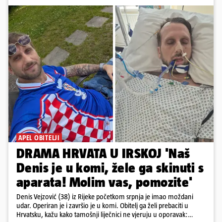
APEL OBITELJI
DRAMA HRVATA U IRSKOJ 'Naš
Denis je u komi, žele ga skinuti s
aparata! Molim vas, pomozite'
Denis Vejzović (38) iz Rijeke početkom srpnja je imao moždani
udar. Operiran je i završio je u komi. Obitelj ga želi prebaciti u
Hrvatsku, kažu kako tamošnji liječnici ne vjeruju u oporavak: