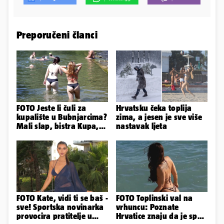
Preporučeni članci
FOTO Jeste li čuli za
Hrvatsku čeka toplija
kupalište u Bubnjarcima?
zima, a jesen je sve više
Mali slap, bistra Kupa,
nastavak ljeta
šumski hlad - prava
idila!
FOTO Kate, vidi ti se baš -
FOTO Toplinski val na
sve! Sportska novinarka
vrhuncu: Poznate
provocira pratitelje u
Hrvatice znaju da je spas