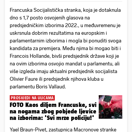
Francuska Socijalistička stranka, koja je dotaknula
dno s 1,7 posto osvojenih glasova na
predsjedničkim izborima 2022., u međuvremenu je
uskrsnula dobrim rezultatima na europskim i
parlamentarnim izborima i mogla bi ponuditi svoga
kandidata za premijera. Među njima bi mogao biti i
Francois Hollande, bivši predsjednik države koji je
na ovim izborima osvojio mandat u parlamentu, ali
više izgleda imaju aktualni predsjednik socijalista
Olivier Faure ili predsjednik njihova kluba u
parlamentu Boris Vallaud.
PROSVJEDI NA ULICAMA
FOTO Kaos diljem Francuske, svi
na nogama zbog pobjede ljevice
na izborima: 'Svi mrze policiju!'
Yael Braun-Pivet, zastupnica Macronove stranke