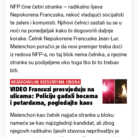
NFP čine četiri stranke – radikalno lijeva
Nepokorena Francuska, nekoć vladajući socijalisti
te zeleni i komunisti. Njihovi čelnici sastali su se u
noći na ponedjeljak kako bi dogovorili daljnje
korake. Čelnik Nepokorene Francuske Jean-Luc
Melenchon poručio je da novi premijer treba doći
iz redova NFP-a, no taj blok nema čelnika, a njezine
stranke su podijeljene oko toga tko bi to trebao
biti.
NEZADOVOLJNI REZULTATIMA IZBORA
VIDEO Francuzi prosvjeduju na
ulicama: Policiju gađali bocama
i petardama, pogledajte kaos
Melenchon kao čelnik najjače stranke u bloku
nameće se kao najizgledniji kandidat, ali zbog
njegovih radikalno lijevih stavova neprihvatljiv je