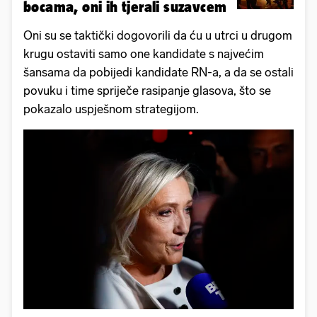
bocama, oni ih tjerali suzavcem
Oni su se taktički dogovorili da ću u utrci u drugom
krugu ostaviti samo one kandidate s najvećim
šansama da pobijedi kandidate RN-a, a da se ostali
povuku i time spriječe rasipanje glasova, što se
pokazalo uspješnom strategijom.