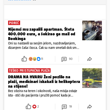
POREČ
Nijemci mu zapalili apartman. Šteta
400.000 eura, a šokirao ga mail od
Bookinga
Oni su nastavili sa svojim jelom, nazdravljanjem,
dizanjem čaša i boca. Čak su nam smetali dok smo
u panici kupili crijeva kako bismo pokušali ugasiti
požar, rekao je vlasnik
11
90
TEŠKO PRISTUPAČNA PLAŽA
DRAMA NA HVARU Ženi pozlilo na
plaži, medicinari iskakali iz helikoptera
na stijene!
Bez obzira na teren i okolnosti, naša misija ostaje
ista - stići do pacijenta i pružiti pomoć kada je
najpotrebnija - objavilo je Ministarstvo zdravstva na
Facebooku
2
19