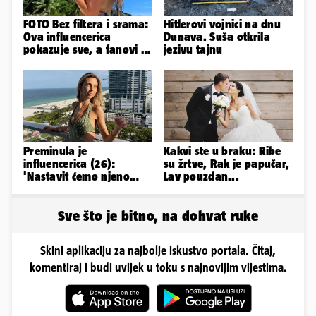
FOTO Bez filtera i srama:
Hitlerovi vojnici na dnu
Ova influencerica
Dunava. Suša otkrila
pokazuje sve, a fanovi je
jezivu tajnu
naprosto obožavaju!
Preminula je
Kakvi ste u braku: Ribe
influencerica (26):
su žrtve, Rak je papučar,
'Nastavit ćemo njeno
Lav pouzdan...
nasljeđe'
Sve što je bitno, na dohvat ruke
Skini aplikaciju za najbolje iskustvo portala. Čitaj,
komentiraj i budi uvijek u toku s najnovijim vijestima.