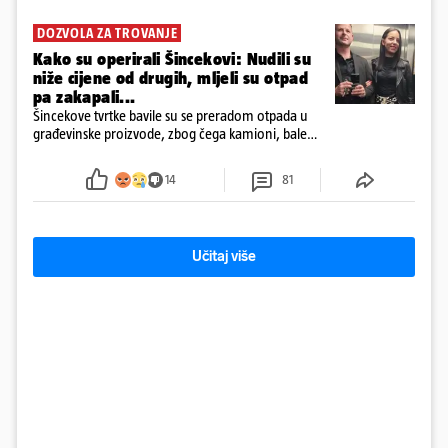
DOZVOLA ZA TROVANJE
Kako su operirali Šincekovi: Nudili su
niže cijene od drugih, mljeli su otpad
pa zakapali...
Šincekove tvrtke bavile su se preradom otpada u
građevinske proizvode, zbog čega kamioni, bale
plastike i samljeveni materijal dugo nisu izazivali
sumnju
14
81
Učitaj više