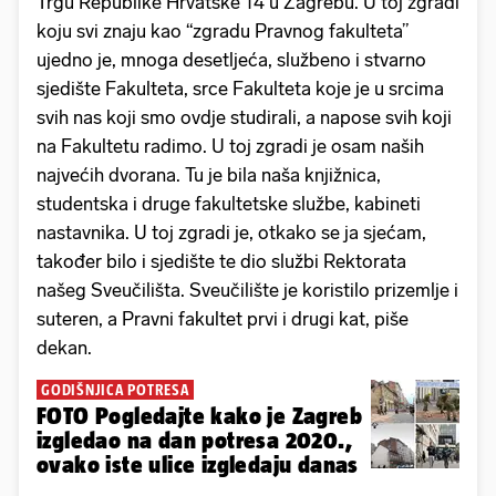
Trgu Republike Hrvatske 14 u Zagrebu. U toj zgradi
koju svi znaju kao “zgradu Pravnog fakulteta”
ujedno je, mnoga desetljeća, službeno i stvarno
sjedište Fakulteta, srce Fakulteta koje je u srcima
svih nas koji smo ovdje studirali, a napose svih koji
na Fakultetu radimo. U toj zgradi je osam naših
najvećih dvorana. Tu je bila naša knjižnica,
studentska i druge fakultetske službe, kabineti
nastavnika. U toj zgradi je, otkako se ja sjećam,
također bilo i sjedište te dio službi Rektorata
našeg Sveučilišta. Sveučilište je koristilo prizemlje i
suteren, a Pravni fakultet prvi i drugi kat, piše
dekan.
GODIŠNJICA POTRESA
FOTO Pogledajte kako je Zagreb
izgledao na dan potresa 2020.,
ovako iste ulice izgledaju danas