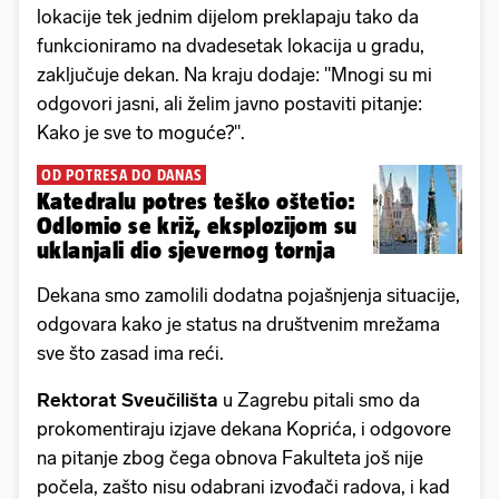
lokacije tek jednim dijelom preklapaju tako da
funkcioniramo na dvadesetak lokacija u gradu,
zaključuje dekan. Na kraju dodaje: "Mnogi su mi
odgovori jasni, ali želim javno postaviti pitanje:
Kako je sve to moguće?".
OD POTRESA DO DANAS
Katedralu potres teško oštetio:
Odlomio se križ, eksplozijom su
uklanjali dio sjevernog tornja
Dekana smo zamolili dodatna pojašnjenja situacije,
odgovara kako je status na društvenim mrežama
sve što zasad ima reći.
Rektorat Sveučilišta
u Zagrebu pitali smo da
prokomentiraju izjave dekana Koprića, i odgovore
na pitanje zbog čega obnova Fakulteta još nije
počela, zašto nisu odabrani izvođači radova, i kad