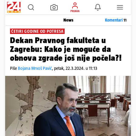
PRIJAVA
News
Komentari
11
ČETIRI GODINE OD POTRESA
Dekan Pravnog fakulteta u
Zagrebu: Kako je moguće da
obnova zgrade još nije počela?!
Piše
Bojana Mrvoš Pavić
,
petak, 22.3.2024. u 11:13