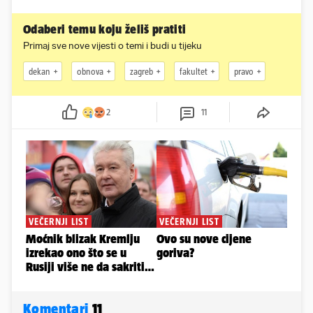
Odaberi temu koju želiš pratiti
Primaj sve nove vijesti o temi i budi u tijeku
dekan
obnova
zagreb
fakultet
pravo
2
11
Komentari
11