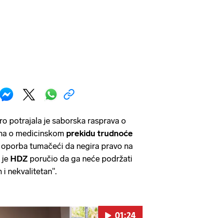
tro potrajala je saborska rasprava o
ona o medicinskom
prekidu
trudnoće
a oporba tumačeći da negira pravo na
 je
HDZ
poručio da ga neće podržati
 i nekvalitetan".
01:24