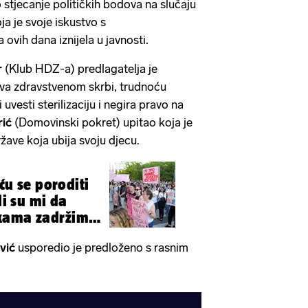
tjecanje političkih bodova na slučaju
ja je svoje iskustvo s
ovih dana iznijela u javnosti.
r
(Klub HDZ-a) predlagatelja je
iva zdravstvenom skrbi, trudnoću
 uvesti sterilizaciju i negira pravo na
rić
(Domovinski pokret) upitao koja je
ržave koja ubija svoju djecu.
ću se poroditi
li su mi da
kama zadržim
vić
usporedio je predloženo s rasnim