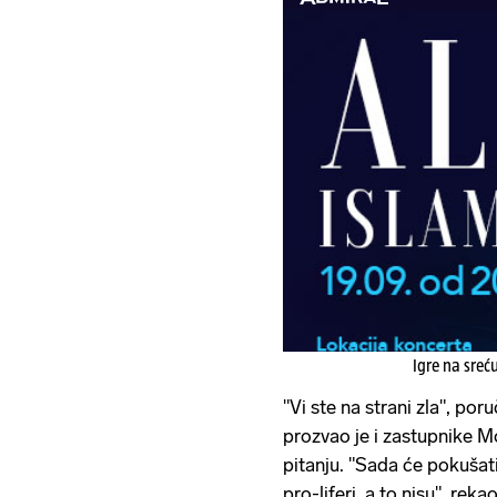
Igre na sreć
"Vi ste na strani zla", por
prozvao je i zastupnike 
pitanju. "Sada će pokušati
pro-liferi, a to nisu", re