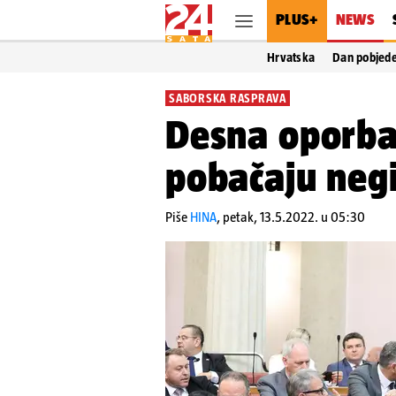
PLUS+
NEWS
Hrvatska
Dan pobjed
SABORSKA RASPRAVA
Desna oporba
pobačaju negi
Piše
HINA
,
petak, 13.5.2022. u 05:30