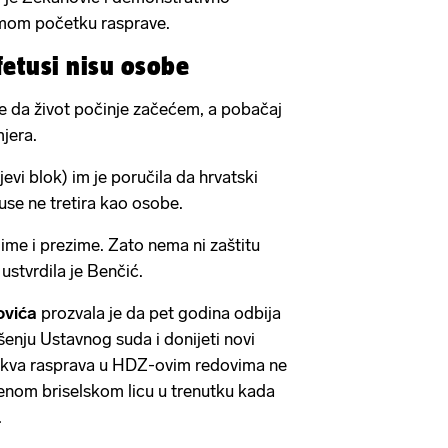
amom početku rasprave.
 fetusi nisu osobe
je da život počinje začećem, a pobačaj
mjera.
jevi blok) im je poručila da hrvatski
tuse ne tretira kao osobe.
ime i prezime. Zato nema ni zaštitu
ustvrdila je Benčić.
ovića
prozvala je da pet godina odbija
šenju Ustavnog suda i donijeti novi
akva rasprava u HDZ-ovim redovima ne
nom briselskom licu u trenutku kada
.