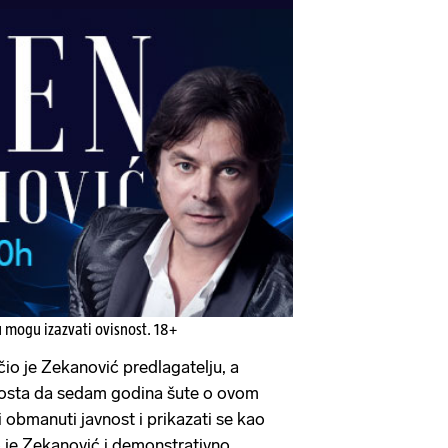
u mogu izazvati ovisnost. 18+
učio je Zekanović predlagatelju, a
Mosta da sedam godina šute o ovom
 obmanuti javnost i prikazati se kao
kao je Zekanović i demonstrativno