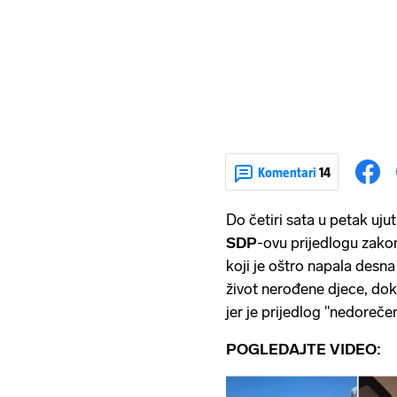
Komentari
14
Do četiri sata u petak uju
SDP
-ovu prijedlogu zak
koji je oštro napala desn
život nerođene djece, dok
jer je prijedlog "nedorečen
POGLEDAJTE VIDEO: