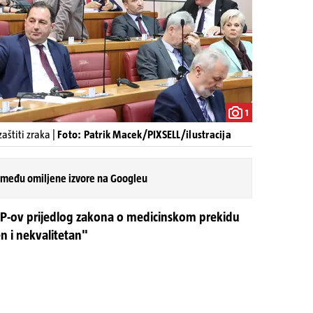
1
aštiti zraka |
Foto: Patrik Macek/PIXSELL/ilustracija
 među omiljene izvore na Googleu
DP-ov prijedlog zakona o medicinskom prekidu
n i nekvalitetan"