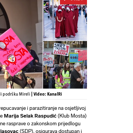
Pokretanje videa...
li podršku Mireli
| Video: KanalRi
epucavanje i parazitiranje na osjetljivoj
je
Marija Selak Raspudić
(Klub Mosta)
ne rasprave o zakonskom prijedlogu
lasovac
(SDP), osigurava dostupan i