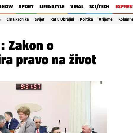
SHOW
SPORT
LIFE&STYLE
VIRAL
SCI/TECH
EXPRES
e
Crna kronika
Svijet
Rat u Ukrajini
Politika
Vrijeme
Kolumn
: Zakon o
ra pravo na život