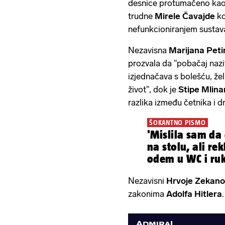
desnice protumačeno kao s
trudne
Mirele Čavajde
ko
nefunkcioniranjem sustava 
Nezavisna
Marijana Peti
prozvala da "pobačaj naz
izjednačava s bolešću, želi
život", dok je
Stipe Mlina
razlika između četnika i d
ŠOKANTNO PISMO
'Mislila sam da 
na stolu, ali rek
odem u WC i ru
plod'
Nezavisni
Hrvoje Zekano
zakonima
Adolfa Hitlera
.