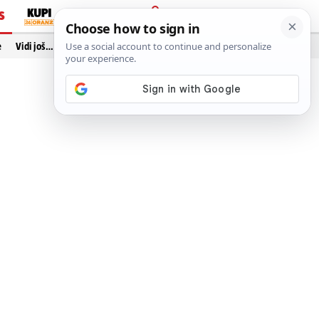
S
PRIJAVA
e
Vidi još…