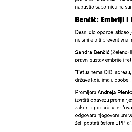
napustio sabornicu na s
Benčić: Embriji i
Desni dio oporbe isticao 
ne smije biti preventivna 
Sandra Benčić
(Zeleno-li
pravni sustav embrije i fe
"Fetus nema OIB, adresu, 
države koju imaju osobe", 
Premijera
Andreja Plenk
izvršiti obavezu prema rje
zakon o pobačaju jer "ov
odgovara njegovom umive
želi postati šefom EPP-a"