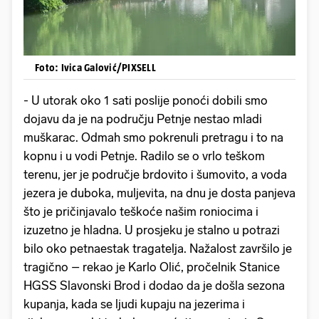
Foto: Ivica Galović/PIXSELL
- U utorak oko 1 sati poslije ponoći dobili smo
dojavu da je na području Petnje nestao mladi
muškarac. Odmah smo pokrenuli pretragu i to na
kopnu i u vodi Petnje. Radilo se o vrlo teškom
terenu, jer je područje brdovito i šumovito, a voda
jezera je duboka, muljevita, na dnu je dosta panjeva
što je pričinjavalo teškoće našim roniocima i
izuzetno je hladna. U prosjeku je stalno u potrazi
bilo oko petnaestak tragatelja. Nažalost završilo je
tragično – rekao je Karlo Olić, pročelnik Stanice
HGSS Slavonski Brod i dodao da je došla sezona
kupanja, kada se ljudi kupaju na jezerima i