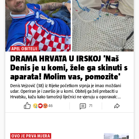
APEL OBITELJI
DRAMA HRVATA U IRSKOJ 'Naš
Denis je u komi, žele ga skinuti s
aparata! Molim vas, pomozite'
Denis Vejzović (38) iz Rijeke početkom srpnja je imao moždani
udar. Operiran je i završio je u komi. Obitelj ga želi prebaciti u
Hrvatsku, kažu kako tamošnji liječnici ne vjeruju u oporavak:
'Imamo 72 sata'
46
71
OVO JE PRVA MJERA