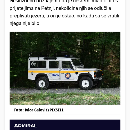
Neslužbeno doznajemo da je nesretni mladić bio s
prijateljima na Petnji, nekolicina njih se odlučila
preplivati jezeru, a on je ostao, no kada su se vratili
njega nije bilo.
Foto: Ivica Galović/PIXSELL