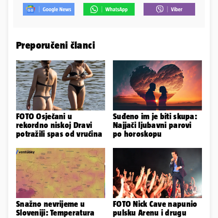
Preporučeni članci
FOTO Osječani u
Suđeno im je biti skupa:
rekordno niskoj Dravi
Najjači ljubavni parovi
potražili spas od vrućina
po horoskopu
Snažno nevrijeme u
FOTO Nick Cave napunio
Sloveniji: Temperatura
pulsku Arenu i drugu