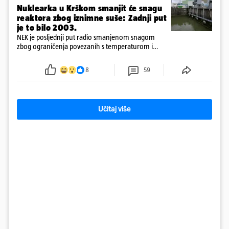
Nuklearka u Krškom smanjit će snagu
reaktora zbog iznimne suše: Zadnji put
je to bilo 2003.
NEK je posljednji put radio smanjenom snagom
zbog ograničenja povezanih s temperaturom i
protokom rijeke Save 2003. godine, kada je
smanjenje snage bilo potrebno više od 90 dana.
8
59
Učitaj više