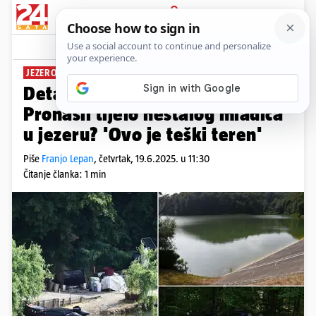
PRIJAVA
News
Komentari
22
JEZERO PETNJA
Detalji tragedije kod Sl. Broda:
Pronašli tijelo nestalog mladića
u jezeru? 'Ovo je teški teren'
Piše
Franjo Lepan
,
četvrtak, 19.6.2025. u 11:30
Čitanje članka: 1 min