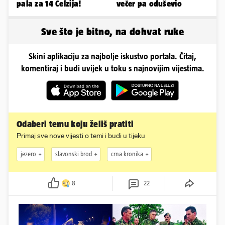
pala za 14 Celzija!
večer pa oduševio
Sve što je bitno, na dohvat ruke
Skini aplikaciju za najbolje iskustvo portala. Čitaj,
komentiraj i budi uvijek u toku s najnovijim vijestima.
Odaberi temu koju želiš pratiti
Primaj sve nove vijesti o temi i budi u tijeku
jezero
slavonski brod
crna kronika
8
22